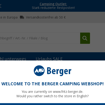
Camping Outlet:
Stark reduzierte Restposten!
e in Europa
Versandkostenfrei ab 50 €
hl unterwegs
Urlaubs SALE
module
Anker Solix PS Serie Solarpanel faltbar mit beidseitiger En
bar mit beidseitiger Energiegewinnung 100 
WELCOME TO THE BERGER CAMPING WEBSHOP!
You are currently on www.fritz-berger.de.
Would you rather switch to the store in English?