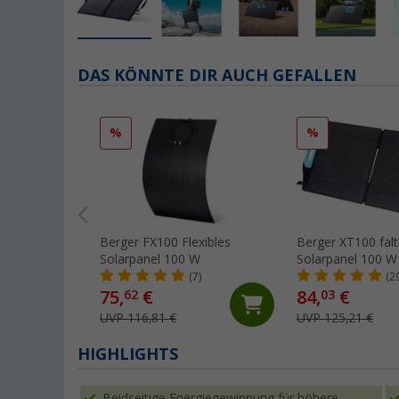
DAS KÖNNTE DIR AUCH GEFALLEN
%
%
Berger FX100 Flexibles
Berger XT100 fal
Solarpanel 100 W
Solarpanel 100 W
(7)
(2
75,
€
84,
€
62
03
UVP 116,81 €
UVP 125,21 €
HIGHLIGHTS
Beidseitige Energiegewinnung für höhere