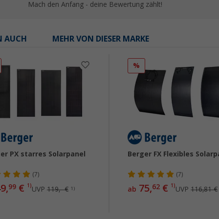
Mach den Anfang - deine Bewertung zählt!
N AUCH
MEHR VON DIESER MARKE
%
er PX starres Solarpanel
Berger FX Flexibles Solarp
(7)
(7)
9,
€
75,
€
99
1)
62
1)
UVP
119,- €
ab
UVP
116,81 €
1)