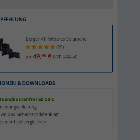
MPFEHLUNG
Berger XT faltbares Solarpanel
%
(29)
49,
€
99
ab
UVP
119,- €
IONEN & DOWNLOADS
res
Victron SmartSolar MPPT
Berger faltbares 2
75/10 Solarladeregler mit
Solarpanel 30 W
Bluetooth und Lastausgang
(5)
(2)
rsandkostenfrei ab 50 €
für Batteriespannung 12/24 V
57,
€
39,
€
99
99
dienungsanleitung
Nennladestrom 10 A
UVP 62,99 €
UVP 49,99 €
wnload Sicherheitsdatenblatt
esen Artikel vergleichen