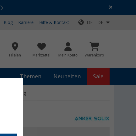
Urlaubs-SALE:
Top-Deals für dein Abenteuer!
Blog
Karriere
Hilfe & Kontakt
DE | DE
Filialen
Merkzettel
Mein Konto
Warenkorb
Themen
Neuheiten
Sale
ergiegewinnung
W