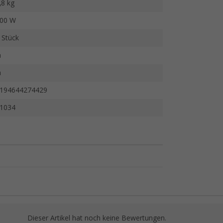
,8 kg
00 W
 Stück
a
a
194644274429
1034
Dieser Artikel hat noch keine Bewertungen.