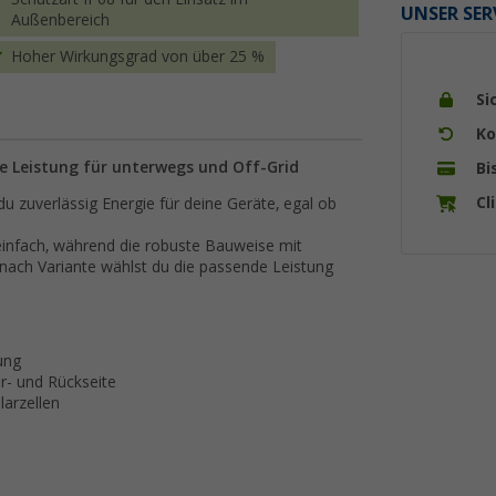
UNSER SER
Außenbereich
Hoher Wirkungsgrad von über 25 %
Si
Ko
are Leistung für unterwegs und Off-Grid
Bi
Cl
u zuverlässig Energie für deine Geräte, egal ob
 einfach, während die robuste Bauweise mit
e nach Variante wählst du die passende Leistung
ung
r- und Rückseite
arzellen