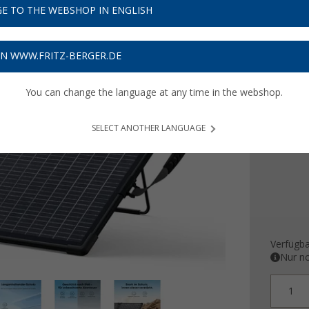
199
E TO THE WEBSHOP IN ENGLISH
Preise inkl
6,00
€ V
ON WWW.FRITZ-BERGER.DE
Produ
You can change the language at any time in the webshop.
Ausführ
100 W
SELECT ANOTHER LANGUAGE
Verfügba
Nur no
1