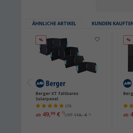
ÄHNLICHE ARTIKEL
KUNDEN KAUFTE
%
%
Berger XT faltbares
Berg
Solarpanel
(29)
49,
€
4
99
1)
ab
UVP
119,- €
ab
1)