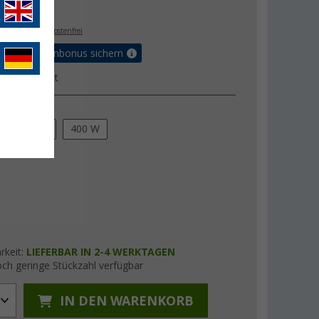
,
€
99
. MwSt.,
versandkostenfrei
orteilskartenbonus sichern
ktdatenblatt
ung
200 W
400 W
rkeit:
LIEFERBAR IN 2-4 WERKTAGEN
ch geringe Stückzahl verfügbar
IN DEN WARENKORB