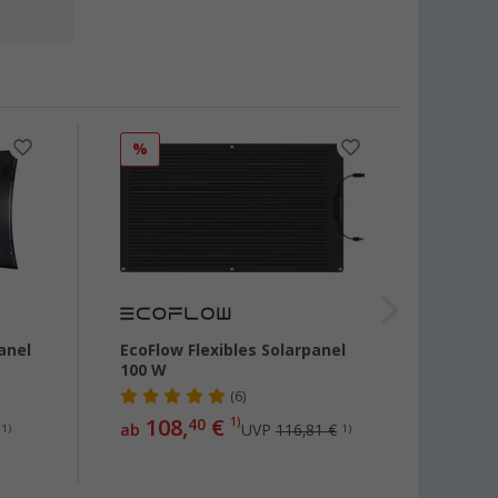
%
%
anel
EcoFlow Flexibles Solarpanel
Osram
100 W
Fahrz
Solar
(6)
108,
€
40
1)
ab
UVP
116,81 €
1)
1)
21
ab