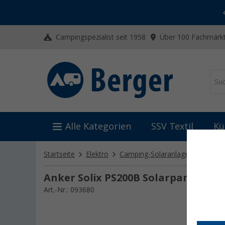
-20% auf Kleidung und Schuhe
Mit dem Aktionscode
20SSV
Campingspezialist seit 1958
Über 100 Fachmärkt
Alle Kategorien
SSV Textil
Kü
Startseite
Elektro
Camping-Solaranlagen
Solar
Anker Solix PS200B Solarpanel falt
Art.-Nr.: 093680