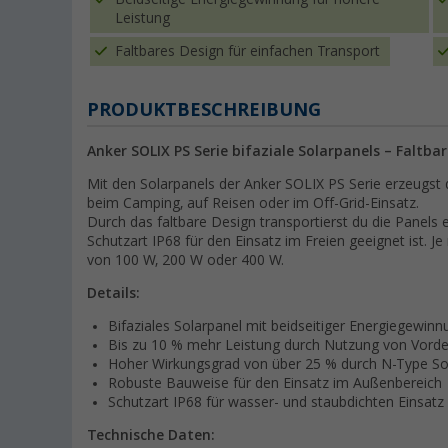
Leistung
Faltbares Design für einfachen Transport
PRODUKTBESCHREIBUNG
Anker SOLIX PS Serie bifaziale Solarpanels – Faltb
Mit den Solarpanels der Anker SOLIX PS Serie erzeugst d
beim Camping, auf Reisen oder im Off-Grid-Einsatz.
Durch das faltbare Design transportierst du die Panels
Schutzart IP68 für den Einsatz im Freien geeignet ist. J
von 100 W, 200 W oder 400 W.
Details:
Bifaziales Solarpanel mit beidseitiger Energiegewinn
Bis zu 10 % mehr Leistung durch Nutzung von Vorde
Hoher Wirkungsgrad von über 25 % durch N-Type Sol
Robuste Bauweise für den Einsatz im Außenbereich
Schutzart IP68 für wasser- und staubdichten Einsatz
Technische Daten: