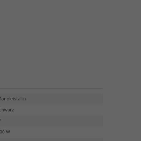
onokristallin
chwarz
00 W