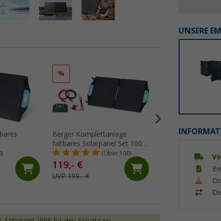
UNSERE E
%
%
INFORMAT
tbares
Berger Komplettanlage
Berger PX150 star
faltbares Solarpanel Set 100
Solarpanel 150 W
W inkl. Laderegler
9)
(Über 100)
(7)
Ve
119,- €
159,- €
Be
UVP 199,- €
UVP 179,- €
Do
Di
Schutzart IP68 für den Einsatz im