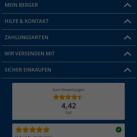
MEIN BERGER
Filiale finden
HILFE & KONTAKT
Vorteilskarte
Blog
ZAHLUNGSARTEN
FAQ & Kontakt
Produkttester
Versandinformationen
WIR VERSENDEN MIT
Jobs & Karriere
Click & Collect
SICHER EINKAUFEN
Geschenkgutschein
Rücksendung
Berger Bewusst
Eure Bewertungen
Bestellstatus
Über uns
4,42
Hauptkatalog
Gut
Händler werden