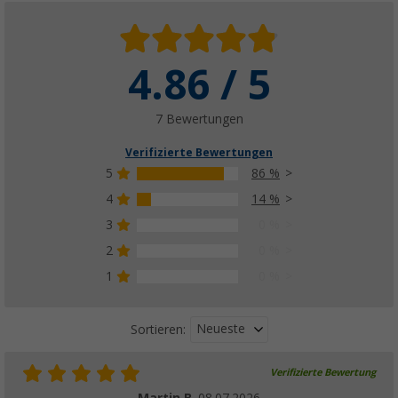
4.86 / 5
Berger Solarspoiler für Solarpanel
(3)
19,
€
99
7 Bewertungen
Verifizierte Bewertungen
5
86 %
4
14 %
3
0 %
Berger MC4 Tool 2er-Set
2
0 %
2,
€
99
1
0 %
Neueste
Sortieren:
Verifizierte Bewertung
Berger MC4 Y-Kabel