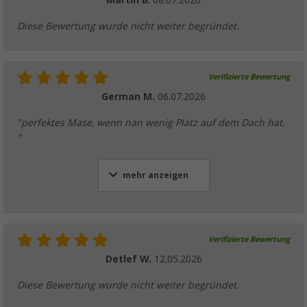
Martin B.
08.07.2026
(8)
9,
€
99
Diese Bewertung wurde nicht weiter begründet.
UVP
12,99 €
Verifizierte Bewertung
German M.
06.07.2026
Berger Doppeldacheinlass
"perfektes Mase, wenn nan wenig Platz auf dem Dach hat.
(6)
"
7,
€
99
ab
UVP
9,99 €
mehr anzeigen
Berger Komplettanlage Deluxe Solarpanel 
Verifizierte Bewertung
(3)
Detlef W.
12.05.2026
179,
€
00
UVP
229,- €
Diese Bewertung wurde nicht weiter begründet.