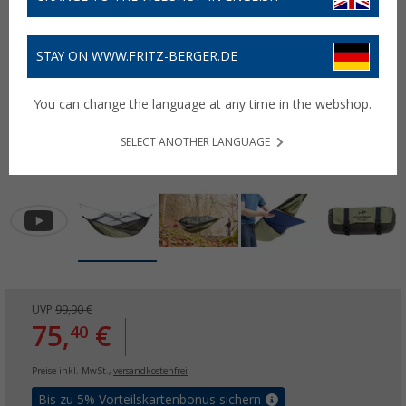
STAY ON WWW.FRITZ-BERGER.DE
You can change the language at any time in the webshop.
SELECT ANOTHER LANGUAGE
UVP
99,90 €
75,
€
40
Preise inkl. MwSt.,
versandkostenfrei
Bis zu 5% Vorteilskartenbonus sichern