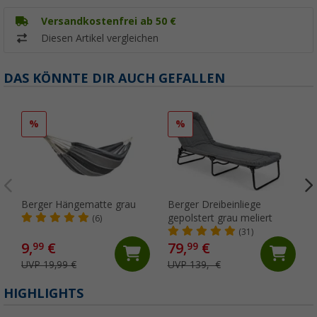
Versandkostenfrei ab 50 €
Diesen Artikel vergleichen
DAS KÖNNTE DIR AUCH GEFALLEN
%
%
Berger Hängematte grau
Berger Dreibeinliege
gepolstert grau meliert
(6)
(31)
9,
€
79,
€
99
99
UVP 19,99 €
UVP 139,- €
HIGHLIGHTS