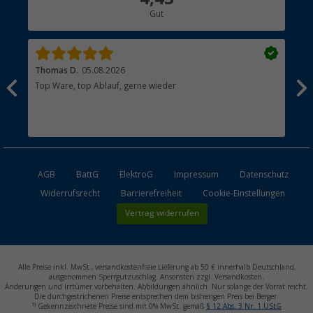
Gut
Händler werden
Thomas D.
05.08.2026
Kla
Top Ware, top Ablauf, gerne wieder
Wie
ein
AGB
BattG
ElektroG
Impressum
Datenschutz
Widerrufsrecht
Barrierefreiheit
Cookie-Einstellungen
Vertrag widerrufen
Alle Preise inkl. MwSt., versandkostenfreie Lieferung ab 50 € innerhalb Deutschland,
ausgenommen Sperrgutzuschlag. Ansonsten zzgl. Versandkosten.
Änderungen und Irrtümer vorbehalten. Abbildungen ähnlich. Nur solange der Vorrat reicht.
Die durchgestrichenen Preise entsprechen dem bisherigen Preis bei Berger.
1)
Gekennzeichnete Preise sind mit 0% MwSt. gemäß
§ 12 Abs. 3 Nr. 1 UStG