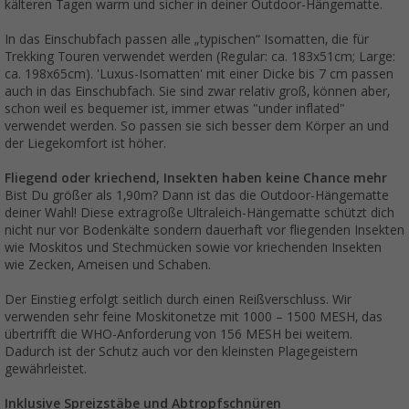
kälteren Tagen warm und sicher in deiner Outdoor-Hängematte.
In das Einschubfach passen alle „typischen“ Isomatten, die für
Trekking Touren verwendet werden (Regular: ca. 183x51cm; Large:
ca. 198x65cm). 'Luxus-Isomatten' mit einer Dicke bis 7 cm passen
auch in das Einschubfach. Sie sind zwar relativ groß, können aber,
schon weil es bequemer ist, immer etwas "under inflated"
verwendet werden. So passen sie sich besser dem Körper an und
der Liegekomfort ist höher.
Fliegend oder kriechend, Insekten haben keine Chance mehr
Bist Du größer als 1,90m? Dann ist das die Outdoor-Hängematte
deiner Wahl! Diese extragroße Ultraleich-Hängematte schützt dich
nicht nur vor Bodenkälte sondern dauerhaft vor fliegenden Insekten
wie Moskitos und Stechmücken sowie vor kriechenden Insekten
wie Zecken, Ameisen und Schaben.
Der Einstieg erfolgt seitlich durch einen Reißverschluss. Wir
verwenden sehr feine Moskitonetze mit 1000 – 1500 MESH, das
übertrifft die WHO-Anforderung von 156 MESH bei weitem.
Dadurch ist der Schutz auch vor den kleinsten Plagegeistern
gewährleistet.
Inklusive Spreizstäbe und Abtropfschnüren