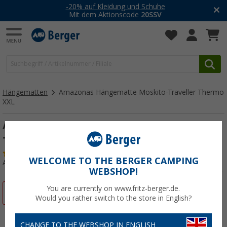
-20% auf Kleidung und Schuhe
Mit dem Aktionscode
20SSV
Hängematten
Amazonas Hängematte Moskito-Traveller Thermo
XXL
Amazonas Hängematte Moskito-Traveller
Thermo
(1)
WELCOME TO THE BERGER CAMPING
Art.-Nr.: 459423
WEBSHOP!
You are currently on www.fritz-berger.de.
%
Would you rather switch to the store in English?
CHANGE TO THE WEBSHOP IN ENGLISH