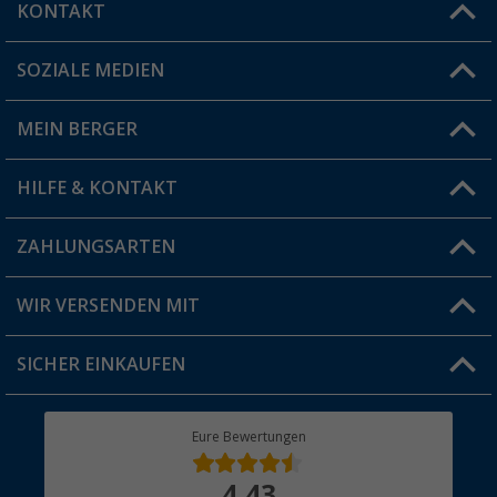
KONTAKT
SOZIALE MEDIEN
Du hast eine Frage?
MEIN BERGER
Filiale finden
HILFE & KONTAKT
Vorteilskarte
Blog
ZAHLUNGSARTEN
FAQ & Kontakt
Produkttester
Versandinformationen
WIR VERSENDEN MIT
Jobs & Karriere
Click & Collect
SICHER EINKAUFEN
Geschenkgutschein
Rücksendung
Berger Bewusst
Eure Bewertungen
Bestellstatus
Über uns
4,43
Hauptkatalog