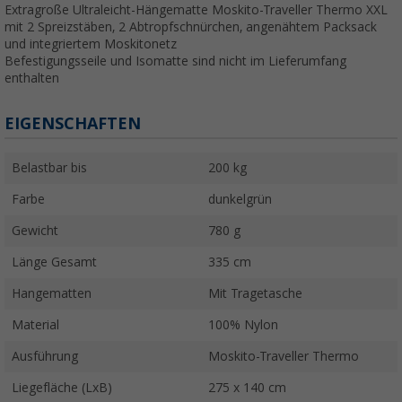
Extragroße Ultraleicht-Hängematte Moskito-Traveller Thermo XXL
mit 2 Spreizstäben, 2 Abtropfschnürchen, angenähtem Packsack
und integriertem Moskitonetz
Befestigungsseile und Isomatte sind nicht im Lieferumfang
enthalten
EIGENSCHAFTEN
Belastbar bis
200 kg
Farbe
dunkelgrün
Gewicht
780 g
Länge Gesamt
335 cm
Hangematten
Mit Tragetasche
Material
100% Nylon
Ausführung
Moskito-Traveller Thermo
Liegefläche (LxB)
275 x 140 cm