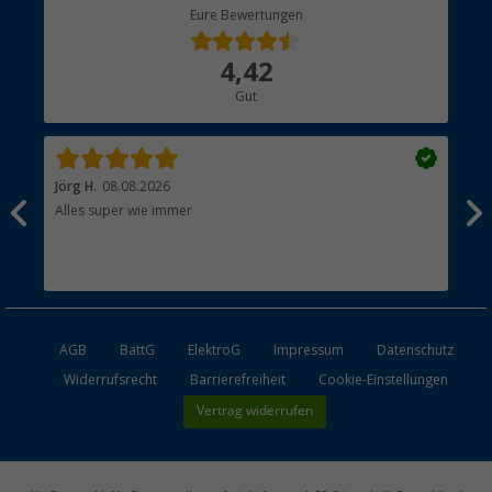
Berger Bewusst
Eure Bewertungen
Bestellstatus
Über uns
4,42
Hauptkatalog
Gut
Händler werden
Jörg H.
08.08.2026
Kla
Alles super wie immer
Ein
und
Lei
Max
unk
AGB
BattG
ElektroG
Impressum
Datenschutz
Widerrufsrecht
Barrierefreiheit
Cookie-Einstellungen
Vertrag widerrufen