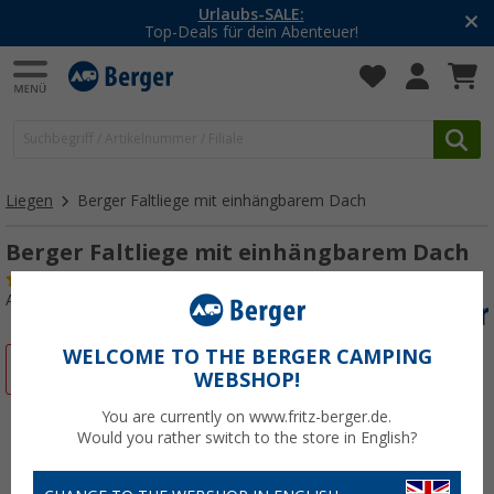
-20% auf Kleidung und Schuhe
Mit dem Aktionscode
20SSV
Liegen
Berger Faltliege mit einhängbarem Dach
Berger Faltliege mit einhängbarem Dach
(12)
Art.-Nr.: 496440
WELCOME TO THE BERGER CAMPING
%
WEBSHOP!
You are currently on www.fritz-berger.de.
Would you rather switch to the store in English?