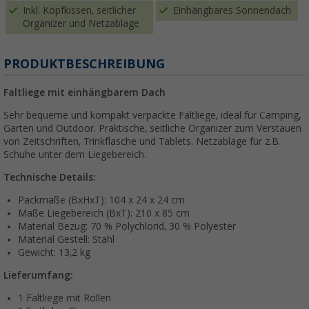
Inkl. Kopfkissen, seitlicher
Einhängbares Sonnendach
Organizer und Netzablage
PRODUKTBESCHREIBUNG
Faltliege mit einhängbarem Dach
Sehr bequeme und kompakt verpackte Faltliege, ideal für Camping,
Garten und Outdoor. Praktische, seitliche Organizer zum Verstauen
von Zeitschriften, Trinkflasche und Tablets. Netzablage für z.B.
Schuhe unter dem Liegebereich.
Technische Details:
Packmaße (BxHxT): 104 x 24 x 24 cm
Maße Liegebereich (BxT): 210 x 85 cm
Material Bezug: 70 % Polychlorid, 30 % Polyester
Material Gestell: Stahl
Gewicht: 13,2 kg
Lieferumfang:
1 Faltliege mit Rollen