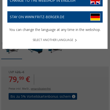
CHANGE TO THE WEBSHOP IN ENGLISH
STAY ON WWW.FRITZ-BERGER.DE
You can change the language at any time in the webshop.
SELECT ANOTHER LANGUAGE
UVP
129,- €
79,
€
99
Preise inkl. MwSt.,
versandkostenfrei
Bis zu 5% Vorteilskartenbonus sichern