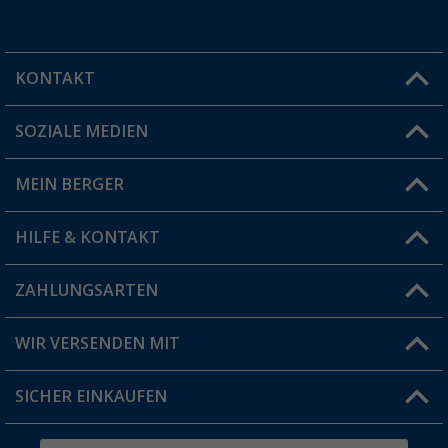
KONTAKT
SOZIALE MEDIEN
Du hast eine Frage?
MEIN BERGER
Filiale finden
HILFE & KONTAKT
Vorteilskarte
Blog
ZAHLUNGSARTEN
FAQ & Kontakt
Produkttester
Versandinformationen
WIR VERSENDEN MIT
Jobs & Karriere
Click & Collect
SICHER EINKAUFEN
Geschenkgutschein
Rücksendung