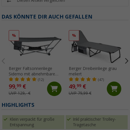
Diesen Artikel vergleichen
DAS KÖNNTE DIR AUCH GEFALLEN
%
%
Berger Faltsonnenliege
Berger Dreibeinliege grau
Siderno mit abnehmbarem
meliert
Sonnendach
(12)
(47)
99,
€
49,
€
99
99
UVP 129,- €
UVP 79,99 €
HIGHLIGHTS
Klein verpackt für große
Inkl praktischer Trolley-
Entspannung
Tragetasche