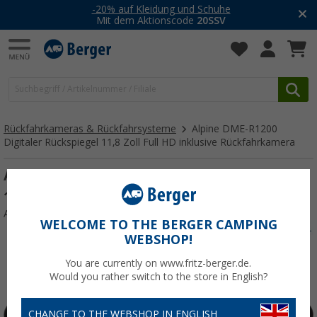
-20% auf Kleidung und Schuhe
Mit dem Aktionscode
20SSV
Rückfahrkameras & Rückfahrsysteme
Alpine DME-R1200
Digitaler Rückspiegel 11,8 Zoll Full HD inklusive Rückfahrkamera
Alpine DME-R1200 Digitaler Rückspiegel
11,8 Zoll Full HD
Art.-Nr.: 485553
WELCOME TO THE BERGER CAMPING
WEBSHOP!
You are currently on www.fritz-berger.de.
Would you rather switch to the store in English?
CHANGE TO THE WEBSHOP IN ENGLISH