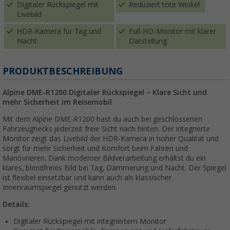
Digitaler Rückspiegel mit
Reduziert tote Winkel
Livebild
HDR-Kamera für Tag und
Full-HD-Monitor mit klarer
Nacht
Darstellung
PRODUKTBESCHREIBUNG
Alpine DME-R1200 Digitaler Rückspiegel – Klare Sicht und
mehr Sicherheit im Reisemobil
Mit dem Alpine DME-R1200 hast du auch bei geschlossenen
Fahrzeughecks jederzeit freie Sicht nach hinten. Der integrierte
Monitor zeigt das Livebild der HDR-Kamera in hoher Qualität und
sorgt für mehr Sicherheit und Komfort beim Fahren und
Manövrieren. Dank moderner Bildverarbeitung erhältst du ein
klares, blendfreies Bild bei Tag, Dämmerung und Nacht. Der Spiegel
ist flexibel einsetzbar und kann auch als klassischer
Innenraumspiegel genutzt werden.
Details:
Digitaler Rückspiegel mit integriertem Monitor