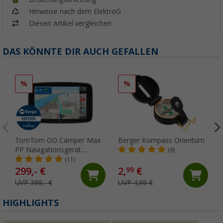
Hinweise nach dem ElektroG
Diesen Artikel vergleichen
DAS KÖNNTE DIR AUCH GEFALLEN
%
%
TomTom GO Camper Max
Berger Kompass Orientum
PP Navigationsgerät
(9)
Berger-Edition 7 Zoll
(11)
299,- €
2,
€
99
UVP 399,- €
UVP 4,99 €
HIGHLIGHTS