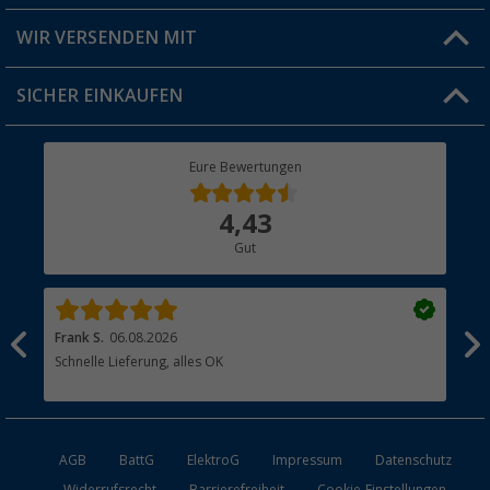
Alpine KWX-DM01 Kameraverlängerungskab
Produkttester
R1200 Rückspiegel
Versandinformationen
WIR VERSENDEN MIT
79,
€
90
Jobs & Karriere
Click & Collect
SICHER EINKAUFEN
Geschenkgutschein
Rücksendung
Berger Bewusst
Eure Bewertungen
Bestellstatus
Über uns
4,43
Hauptkatalog
Gut
Händler werden
Frank S.
06.08.2026
Rai
Schnelle Lieferung, alles OK
Gut
AGB
BattG
ElektroG
Impressum
Datenschutz
Widerrufsrecht
Barrierefreiheit
Cookie-Einstellungen