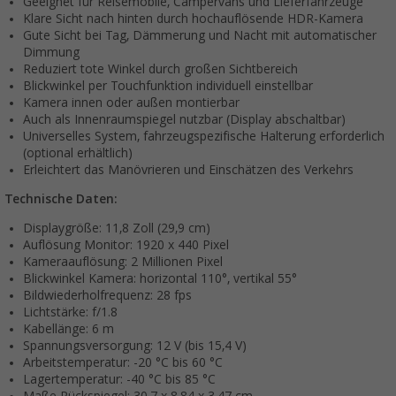
Geeignet für Reisemobile, Campervans und Lieferfahrzeuge
Klare Sicht nach hinten durch hochauflösende HDR-Kamera
Gute Sicht bei Tag, Dämmerung und Nacht mit automatischer
Dimmung
Reduziert tote Winkel durch großen Sichtbereich
Blickwinkel per Touchfunktion individuell einstellbar
Kamera innen oder außen montierbar
Auch als Innenraumspiegel nutzbar (Display abschaltbar)
Universelles System, fahrzeugspezifische Halterung erforderlich
(optional erhältlich)
Erleichtert das Manövrieren und Einschätzen des Verkehrs
Technische Daten:
Displaygröße: 11,8 Zoll (29,9 cm)
Auflösung Monitor: 1920 x 440 Pixel
Kameraauflösung: 2 Millionen Pixel
Blickwinkel Kamera: horizontal 110°, vertikal 55°
Bildwiederholfrequenz: 28 fps
Lichtstärke: f/1.8
Kabellänge: 6 m
Spannungsversorgung: 12 V (bis 15,4 V)
Arbeitstemperatur: -20 °C bis 60 °C
Lagertemperatur: -40 °C bis 85 °C