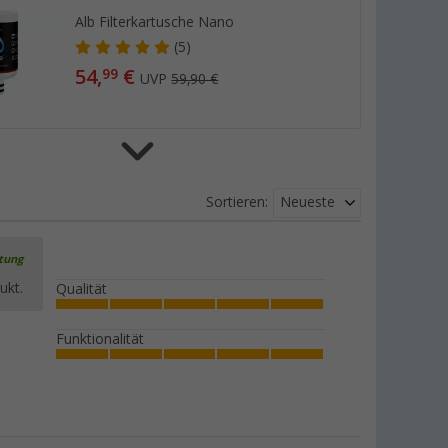
Alb Filterkartusche Nano
(5)
54,
€
99
UVP
59,90 €
Alb Filter Filterkartusche Active
Neueste
Sortieren:
(9)
24,
€
50
UVP
25,90 €
rtung
ukt.
Qualität
Funktionalität
Alb Filter Mobil Nano Trinkwasserfilter
mit GEKA Anschluss-Set
(4)
149,
€
00
ab
UVP
179,90 €