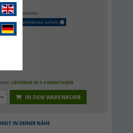
€
0
. MwSt.,
zzgl. Versandkosten
5% Vorteilskartenbonus sichern
rkeit:
LIEFERBAR IN 2-4 WERKTAGEN
IN DEN WARENKORB
KEIT IN DEINER NÄHE