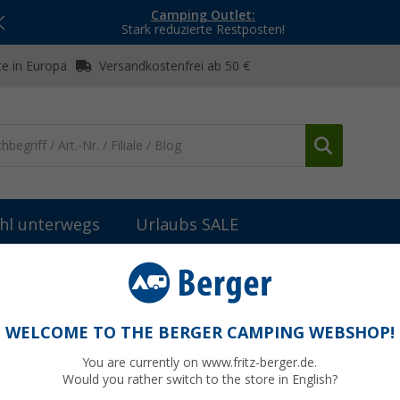
Camping Outlet:
Stark reduzierte Restposten!
e in Europa
Versandkostenfrei ab 50 €
hl unterwegs
Urlaubs SALE
Trinkwasseraufbereitung
Alb Filter Protect Vorfiltermodul
WELCOME TO THE BERGER CAMPING WEBSHOP!
You are currently on www.fritz-berger.de.
Would you rather switch to the store in English?