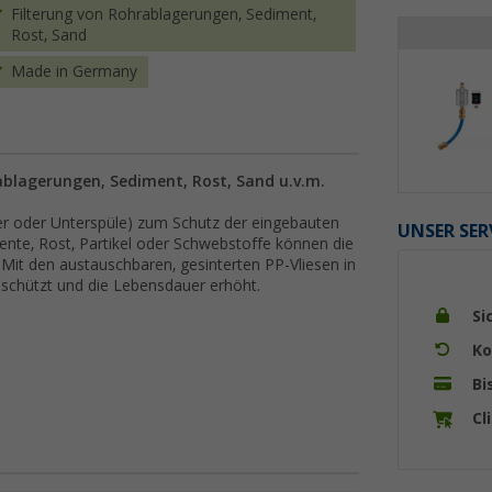
Filterung von Rohrablagerungen, Sediment,
Rost, Sand
Made in Germany
rablagerungen, Sediment, Rost, Sand u.v.m.
lter oder Unterspüle) zum Schutz der eingebauten
UNSER SER
nte, Rost, Partikel oder Schwebstoffe können die
. Mit den austauschbaren, gesinterten PP-Vliesen in
schützt und die Lebensdauer erhöht.
Si
Ko
Bi
Cl