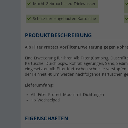
Macht Gebrauchs- zu Trinkwasser
Schutz der eingebauten Kartusche
PRODUKTBESCHREIBUNG
Alb Filter Protect Vorfilter Erweiterung gegen Roh
Eine Erweiterung für Ihren Alb Filter (Camping, Duschfi
Kartusche. Durch bspw. Rohrablagerungen, Sand, Sedime
eingesetzten Alb Filter Kartuschen schneller verstopfen
der Feinheit 40 µm werden nachfolgende Kartuschen ge
Lieferumfang:
Alb Filter Protect Modul mit Dichtungen
1 x Wechselpad
EIGENSCHAFTEN