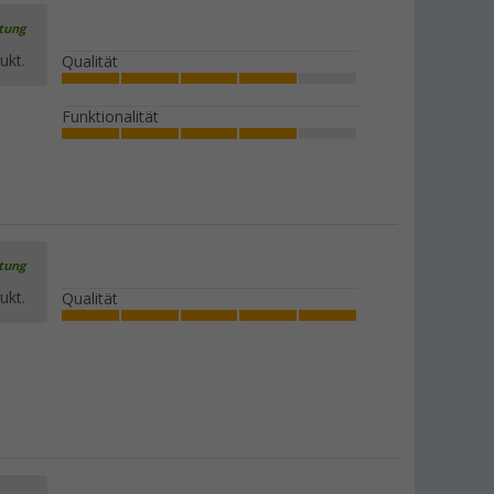
rtung
ukt.
Qualität
Alb Filter Protect Vlies-Wechselpads 3
Funktionalität
Stück
(4)
17,
€
99
rtung
ukt.
Qualität