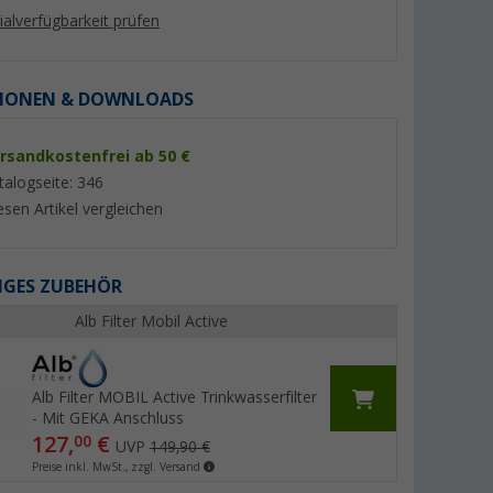
lialverfügbarkeit prüfen
IONEN & DOWNLOADS
rsandkostenfrei ab 50 €
talogseite: 346
esen Artikel vergleichen
GES ZUBEHÖR
Berger Wassertankreiniger
EasyDriver MyClea
iniger 500
250 g
Tankreiniger 1 Liter
Alb Filter Mobil Active
(Über 100)
(Übe
14,
€
12,
€
99
99
Alb Filter MOBIL Active Trinkwasserfilter
(59,
96
€ / 1 kg)
(12,
99
€ / 1 l)
- Mit GEKA Anschluss
127,
€
00
UVP
149,90 €
Preise inkl. MwSt., zzgl. Versand