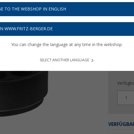
49,
9
E TO THE WEBSHOP IN ENGLISH
Preise inkl
Bis zu 
ON WWW.FRITZ-BERGER.DE
You can change the language at any time in the webshop.
SELECT ANOTHER LANGUAGE
Verfügba
1
VERFÜGBAR