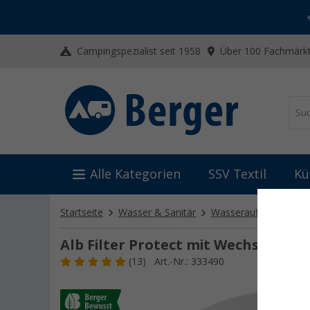
-20% auf Kleidung und Schuhe
Mit dem Aktionscode
20SSV
Campingspezialist seit 1958
Über 100 Fachmärkt
Alle Kategorien
SSV Textil
Kü
Startseite
Wasser & Sanitär
Wasseraufbereitung
Alb Filter Protect mit Wechselpad
(13)
Art.-Nr.: 333490