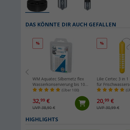
DAS KÖNNTE DIR AUCH GEFALLEN
%
%
WM Aquatec Silbernetz flex
Lilie Certec 3 in 1
Wasserkonservierung bis 100
für Frischwasser
Liter Tankgröße
Liter
(Über 100)
(Ü
32,
€
20,
€
99
99
UVP 38,90 €
UVP 30,99 €
HIGHLIGHTS