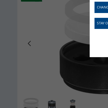
CHANG
STAY 