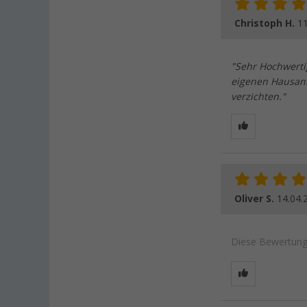
Christoph H.
11
"Sehr Hochwerti
eigenen Hausans
verzichten."
Oliver S.
14.04.
Diese Bewertung 