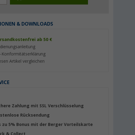
IONEN & DOWNLOADS
rsandkostenfrei ab 50 €
%
dienungsanleitung
-Konformitätserklärung
esen Artikel vergleichen
VICE
chützer für
Abus HYP-E Fernbedienung
Abus Zahlenschloss
für Bremslicht
cm
(2)
23,
€
99
39,
€
90
chere Zahlung mit SSL Verschlüsselung
UVP 29,95 €
stenlose Rücksendung
s zu 5% Bonus mit der Berger Vorteilskarte
ick & Collect