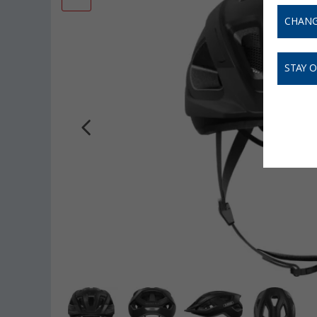
CHANG
STAY 