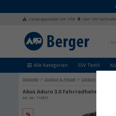
-20% auf Kleidung und Schuhe
Mit dem Aktionscode
20SSV
Campingspezialist seit 1958
Über 100 Fachmärkt
Alle Kategorien
SSV Textil
Kü
Startseite
Outdoor & Freizeit
Outdoor Ausrüstung
Abus Aduro 3.0 Fahrradhelm Velvet
Art.-Nr.: 116831
%