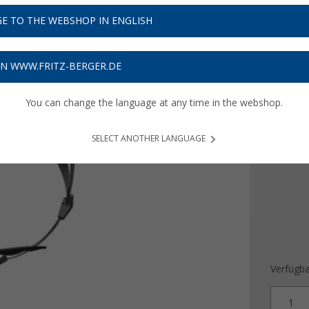
61,
9
E TO THE WEBSHOP IN ENGLISH
Preise inkl
Bis zu 
ON WWW.FRITZ-BERGER.DE
Produ
You can change the language at any time in the webshop.
Ausführ
S
SELECT ANOTHER LANGUAGE
Verfügba
1