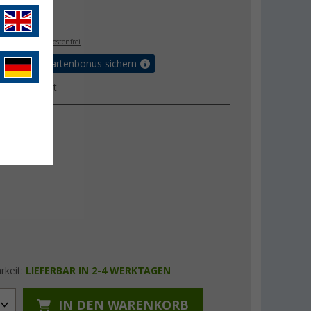
€
0
. MwSt.,
versandkostenfrei
5% Vorteilskartenbonus sichern
ktdatenblatt
ung
M
L
rkeit:
LIEFERBAR IN 2-4 WERKTAGEN
IN DEN WARENKORB