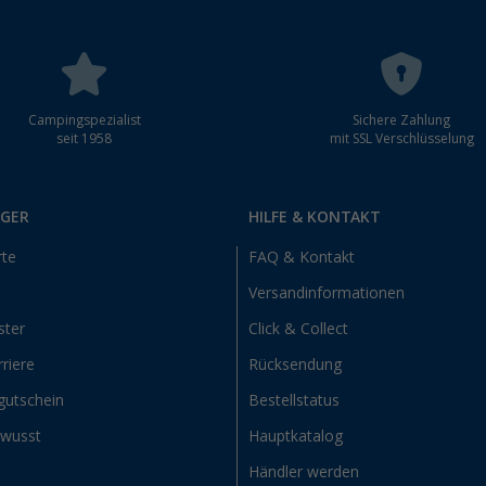
Campingspezialist
Sichere Zahlung
seit 1958
mit SSL Verschlüsselung
RGER
HILFE & KONTAKT
rte
FAQ & Kontakt
Versandinformationen
ster
Click & Collect
riere
Rücksendung
gutschein
Bestellstatus
ewusst
Hauptkatalog
Händler werden