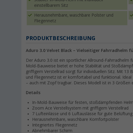
einstellbarem Sitz
Herausnehmbare, waschbare Polster und
Fliegennetz
PRODUKTBESCHREIBUNG
Aduro 3.0 Velvet Black – Vielseitiger Fahrradhelm f
Der Aduro 3.0 ist ein sportlicher Allround-Fahrradhelm 
Mold-Bauweise bietet er hohe Stabilität und Stoßdämpfu
griffigem Verstellrad sorgt für individuellen Sitz. Mit
und Fliegennetz ist er komfortabel und funktional. Ideal f
– auch mit Zopf tragbar. Dieses Modell ist in 3 Größen er
Details
In-Mold-Bauweise für festen, stoßdämpfenden Hel
Zoom Ace Verstellsystem mit griffigem Verstellrad
7 Lufteinlässe und 6 Luftauslässe für gute Belüftung
Herausnehmbare, waschbare Komfortpolster
Integriertes Fliegennetz
Abnehmbarer Schirm