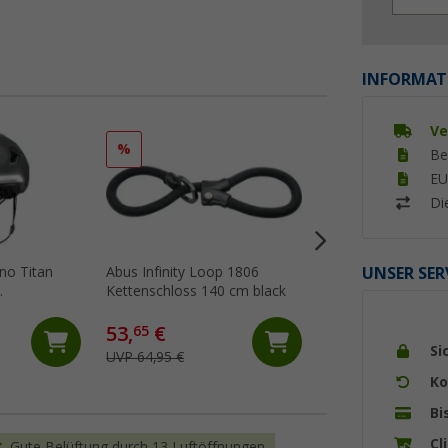
INFORMAT
Ve
%
%
Be
EU
Di
UNSER SER
no Titan
Abus Infinity Loop 1806
Abus HYP-E Ohrens
Kettenschloss 140 cm black
Fahrradhelm
(2)
53,
€
14,
€
65
99
Si
UVP 64,95 €
UVP 19,95 €
Ko
Bi
Cl
Gute Belüftung durch 13 Luftöffnungen