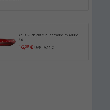
Abus Rücklicht für Fahrradhelm Aduro
3.0
16,
€
59
UVP
19,95 €