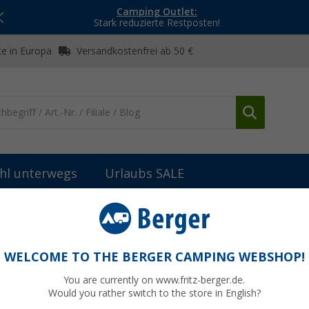
Camping Outlet:
Stark reduzierte Restposten!
e in Europa
Versandkostenfrei ab 50 €
hl unterwegs
Urlaubs SALE
E-Bikes, Scooter & Zubehör
Abus Aduro 3.0 Fahrradhelm Velvet
 Black L
WELCOME TO THE BERGER CAMPING WEBSHOP!
You are currently on www.fritz-berger.de.
Would you rather switch to the store in English?
UVP
79,95