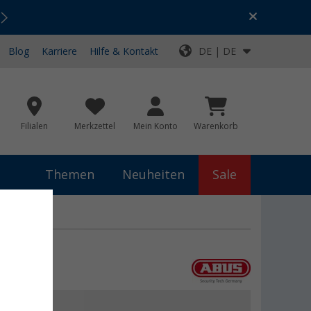
Urlaubs-SALE:
Top-Deals für dein Abenteuer!
Blog
Karriere
Hilfe & Kontakt
DE | DE
Filialen
Merkzettel
Mein Konto
Warenkorb
Themen
Neuheiten
Sale
 Black
 €