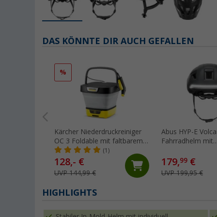
DAS KÖNNTE DIR AUCH GEFALLEN
%
Kärcher Niederdruckreiniger
Abus HYP-E Volca
OC 3 Foldable mit faltbarem
Fahrradhelm mit
Wassertank / Lithium-Ionen-
Fernbedienung L
(1)
Akku / Ladegerät
128,- €
179,
€
99
UVP 144,99 €
UVP 199,95 €
HIGHLIGHTS
Stabiler In-Mold-Helm mit individuell