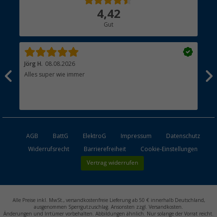
Über uns
4,42
Hauptkatalog
Gut
Händler werden
Jörg H.
08.08.2026
Kla
Alles super wie immer
Ein
und
Lei
Max
unk
AGB
BattG
ElektroG
Impressum
Datenschutz
Widerrufsrecht
Barrierefreiheit
Cookie-Einstellungen
Vertrag widerrufen
Alle Preise inkl. MwSt., versandkostenfreie Lieferung ab 50 € innerhalb Deutschland,
ausgenommen Sperrgutzuschlag. Ansonsten zzgl. Versandkosten.
Änderungen und Irrtümer vorbehalten. Abbildungen ähnlich. Nur solange der Vorrat reicht.