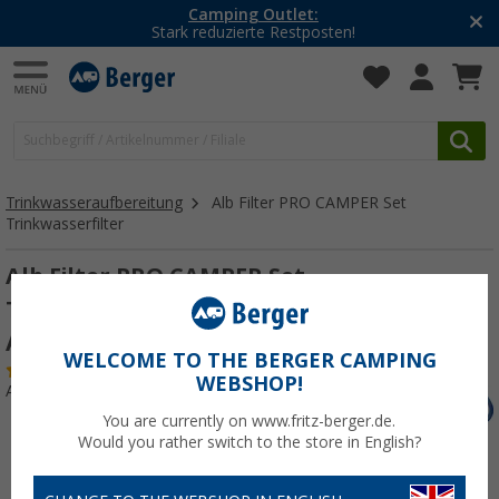
Camping Outlet:
Stark reduzierte Restposten!
Trinkwasseraufbereitung
Alb Filter PRO CAMPER Set
Trinkwasserfilter
Alb Filter PRO CAMPER Set
Trinkwasserfilter Kombination - Mit GEKA
Anschluss - Titan
WELCOME TO THE BERGER CAMPING
(5)
WEBSHOP!
Art.-Nr.: 535353
You are currently on www.fritz-berger.de.
Would you rather switch to the store in English?