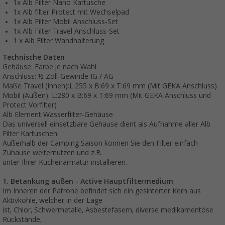
1x Alb Filter Nano Kartusche
1x Alb filter Protect mit Wechselpad
1x Alb Filter Mobil Anschluss-Set
1x Alb Filter Travel Anschluss-Set
1 x Alb Filter Wandhalterung
Technische Daten
Gehäuse: Farbe je nach Wahl.
Anschluss: ½ Zoll-Gewinde IG / AG
Maße Travel (Innen):L:255 x B:69 x T:69 mm (Mit GEKA Anschluss)
Mobil (Außen): L:280 x B:69 x T:69 mm (Mit GEKA Anschluss und
Protect Vorfilter)
Alb Element Wasserfilter-Gehäuse
Das universell einsetzbare Gehäuse dient als Aufnahme aller Alb
Filter Kartuschen.
Außerhalb der Camping Saison können Sie den Filter einfach
Zuhause weiternutzen und z.B.
unter Ihrer Küchenarmatur installieren.
1. Betankung außen - Active Hauptfiltermedium
Im Inneren der Patrone befindet sich ein gesinterter Kern aus
Aktivkohle, welcher in der Lage
ist, Chlor, Schwermetalle, Asbestefasern, diverse medikamentöse
Rückstände,