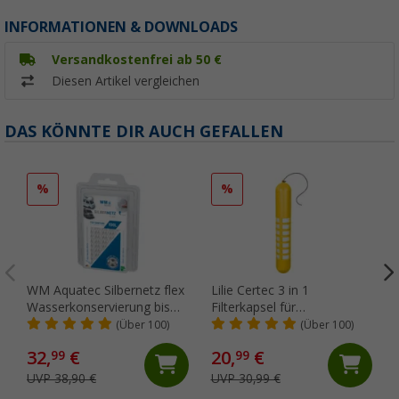
INFORMATIONEN & DOWNLOADS
Versandkostenfrei ab 50 €
Diesen Artikel vergleichen
DAS KÖNNTE DIR AUCH GEFALLEN
%
%
WM Aquatec Silbernetz flex
Lilie Certec 3 in 1
Wasserkonservierung bis
Filterkapsel für
100 Liter Tankgröße
Frischwasserschutz 100
(Über 100)
(Über 100)
Liter
32,
€
20,
€
99
99
UVP 38,90 €
UVP 30,99 €
(