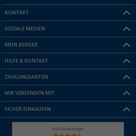
KONTAKT
SOZIALE MEDIEN
Du hast eine Frage?
MEIN BERGER
Filiale finden
HILFE & KONTAKT
Vorteilskarte
Blog
ZAHLUNGSARTEN
FAQ & Kontakt
Produkttester
Versandinformationen
WIR VERSENDEN MIT
Jobs & Karriere
Click & Collect
SICHER EINKAUFEN
Geschenkgutschein
Rücksendung
Berger Bewusst
Eure Bewertungen
Bestellstatus