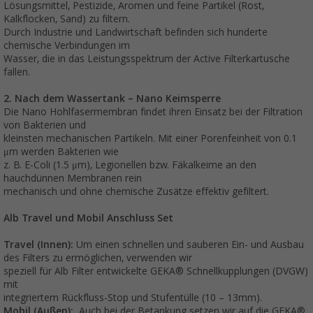
Lösungsmittel, Pestizide, Aromen und feine Partikel (Rost,
Kalkflocken, Sand) zu filtern.
Durch Industrie und Landwirtschaft befinden sich hunderte
chemische Verbindungen im
Wasser, die in das Leistungsspektrum der Active Filterkartusche
fallen.
2. Nach dem Wassertank – Nano Keimsperre
Die Nano Hohlfasermembran findet ihren Einsatz bei der Filtration
von Bakterien und
kleinsten mechanischen Partikeln. Mit einer Porenfeinheit von 0.1
μm werden Bakterien wie
z. B. E-Coli (1.5 μm), Legionellen bzw. Fäkalkeime an den
hauchdünnen Membranen rein
mechanisch und ohne chemische Zusätze effektiv gefiltert.
Alb Travel und Mobil Anschluss Set
Travel (Innen):
Um einen schnellen und sauberen Ein- und Ausbau
des Filters zu ermöglichen, verwenden wir
speziell für Alb Filter entwickelte GEKA® Schnellkupplungen (DVGW)
mit
integriertem Rückfluss-Stop und Stufentülle (10 – 13mm).
Mobil (Außen):
Auch bei der Betankung setzen wir auf die GEKA®