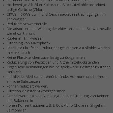
Hochwertige Alb Filter Kokosnuss Blockaktivkohle absorbiert
lästige Gerüche (Chlor,
CKW’s, FCKW’s uvm.) und Geschmacksbeeinträchtigungen im
Trinkwasser.
Reduziert Schwermetalle
Die adsorbierende Wirkung der Aktivkohle bindet Schwermetalle
wie etwa Blei und
Kupfer im Trinkwasser.
Filtrierung von Mikroplastik
Durch die ultrafeine Struktur der gesinterten Aktivkohle, werden
mikroskopisch
kleine Plastikteilchen zuverlässig zurückgehalten.
Reduzierung von Pestiziden und Arzneimittelrückständen
Organische Verbindungen wie beispielsweise Pestizidrückstände,
Herbizide,
Insektizide, Medikamentenrückstände, Hormone und hormon-
ähnliche Substanzen
können reduziert werden.
Filtration kleinster Mikroorganismen
Der Schwerpunkt von Nano liegt bei der Filtrierung von Keimen
und Bakterien in
hohen Konzentrationen z.B. E-Coli, Vibrio Cholarae, Shigellen,
Salmonellen.