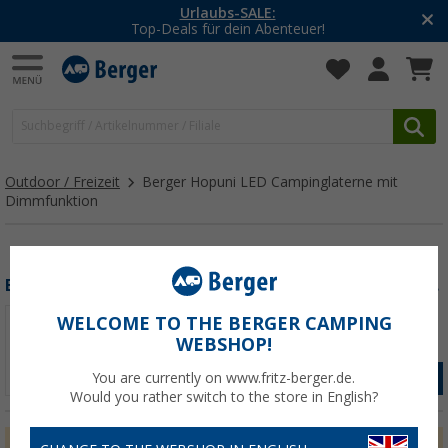
Urlaubs-SALE:
Top-Deals für dein Abenteuer!
Outdoor / Freizeit
Berger Hopuni LED Campinglaterne mit
Dimmfunktion
Berger Hopuni LED Campinglaterne mit Dimmfunktion
WELCOME TO THE BERGER CAMPING
WEBSHOP!
You are currently on www.fritz-berger.de.
ZUM PRODUKT
Would you rather switch to the store in English?