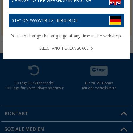
CHANGE TO THE WEBSHOP IN ENGLISH
Silke und Benjamin D.
Testbericht vom
18.04.2023
STAY ON WWW.FRITZ-BERGER.DE
GANZER TESTBERICHT
You can change the language at any time in the webshop.
SELECT ANOTHER LANGUAGE
30 Tage Rückgaberecht
Bis zu 5% Bonus
100 Tage für Vorteilskartenbesitzer
mit der Vorteilskarte
KONTAKT
SOZIALE MEDIEN
Du hast eine Frage?