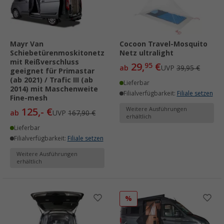
Mayr Van
Cocoon Travel-Mosquito
Schiebetürenmoskitonetz
Netz ultralight
mit Reißverschluss
29,
€
95
ab
UVP
39,95 €
geeignet für Primastar
(ab 2021) / Trafic III (ab
Lieferbar
2014) mit Maschenweite
Filialverfügbarkeit:
Filiale setzen
Fine-mesh
125,- €
Weitere Ausführungen
ab
UVP
167,90 €
erhältlich
Lieferbar
Filialverfügbarkeit:
Filiale setzen
Weitere Ausführungen
erhältlich
%