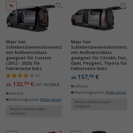
%
Mayr Van
Mayr Van
Schiebetürenmoskitonetz
Schiebetürenmoskitonetz
mit Reißverschluss
mit Reißverschluss
geeignet für Custom
geeignet für Citroën, Fiat,
(2012 - 2023) für
Opel, Peugeot, Toyota für
Fahrerseite links
Fahrerseite links
157,
€
(1)
90
ab
132,
€
99
ab
UVP
157,90 €
Lieferbar
Filialverfügbarkeit:
Filiale setzen
Lieferbar
Filialverfügbarkeit:
Filiale setzen
Weitere Ausführungen
erhältlich
Weitere Ausführungen
erhältlich