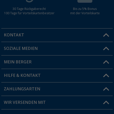
30 Tage Rückgaberecht
Bis zu 5% Bonus
100 Tage für Vorteilskartenbesitzer
mit der Vorteilskarte
KONTAKT
SOZIALE MEDIEN
Du hast eine Frage?
MEIN BERGER
Filiale finden
HILFE & KONTAKT
Vorteilskarte
Blog
ZAHLUNGSARTEN
FAQ & Kontakt
Produkttester
Versandinformationen
WIR VERSENDEN MIT
Jobs & Karriere
Click & Collect