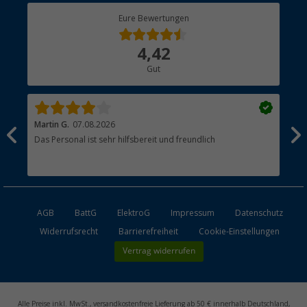
Berger Bewusst
Eure Bewertungen
Bestellstatus
Über uns
4,42
Hauptkatalog
Gut
Händler werden
Martin G.
07.08.2026
Jue
Das Personal ist sehr hilfsbereit und freundlich
Per
AGB
BattG
ElektroG
Impressum
Datenschutz
Widerrufsrecht
Barrierefreiheit
Cookie-Einstellungen
Vertrag widerrufen
Alle Preise inkl. MwSt., versandkostenfreie Lieferung ab 50 € innerhalb Deutschland,