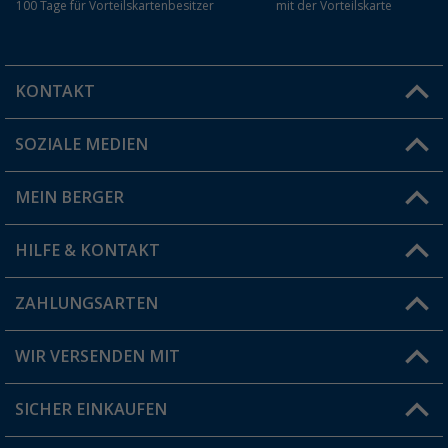
100 Tage für Vorteilskartenbesitzer
mit der Vorteilskarte
KONTAKT
SOZIALE MEDIEN
Du hast eine Frage?
MEIN BERGER
Filiale finden
HILFE & KONTAKT
Vorteilskarte
Blog
ZAHLUNGSARTEN
FAQ & Kontakt
Produkttester
Versandinformationen
WIR VERSENDEN MIT
Jobs & Karriere
Click & Collect
SICHER EINKAUFEN
Geschenkgutschein
Rücksendung