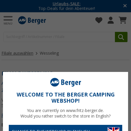
Urlaubs-SALE:
Top-Deals für dein Abenteuer!
Filiale auswählen
Wesseling
FILIALE WESSELING
Als "Meine Filiale" speichern
Zur Filialübersicht
WELCOME TO THE BERGER CAMPING
Vorgebirgsstr. 7
WEBSHOP!
50389 Wesseling
You are currently on www.fritz-berger.de.
Route planen
Would you rather switch to the store in English?
E-Mail:
fzm.wesseling@fritz-berger.de