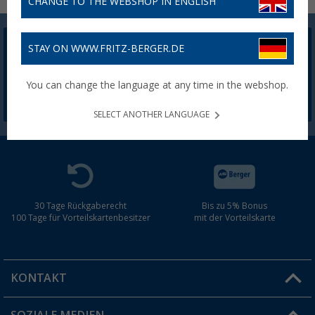
CHANGE TO THE WEBSHOP IN ENGLISH
STAY ON WWW.FRITZ-BERGER.DE
Berger Newsletter
5,- € Willkommensgutschein sichern
You can change the language at any time in the webshop.
SELECT ANOTHER LANGUAGE
30 Tage Rückgaberecht
Bis zu 5% Bonus
100 Tage für Vorteilskartenbesitzer
mit der Vorteilskarte
KONTAKT