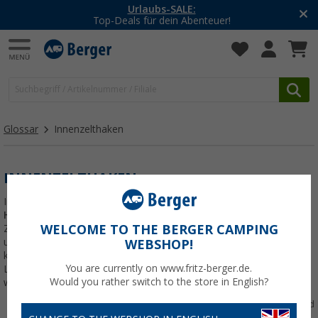
Urlaubs-SALE:
Top-Deals für dein Abenteuer!
Glossar
Innenzelthaken
INNENZELTHAKEN
Innenzelthaken sind
kleine
Haken
aus Kunststoff, die am
WELCOME TO THE BERGER CAMPING
Zeltgestänge befestigt werden
und das Innenzelt halten. Dort
WEBSHOP!
können auch Kleiderbügel,
You are currently on www.fritz-berger.de.
Lampen oder Kabel aufgehängt
Would you rather switch to the store in English?
werden.
Offener Innenzelthaken aus Polyamid