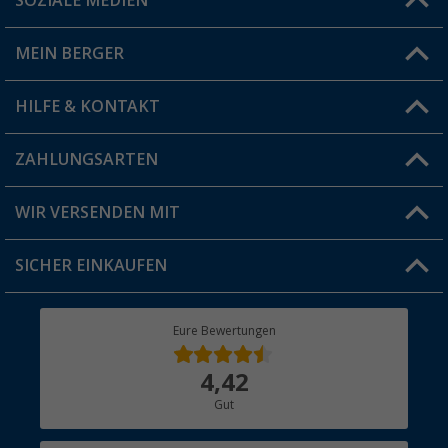
SOZIALE MEDIEN
Du hast eine Frage?
MEIN BERGER
Filiale finden
HILFE & KONTAKT
Vorteilskarte
Blog
ZAHLUNGSARTEN
FAQ & Kontakt
Produkttester
Versandinformationen
WIR VERSENDEN MIT
Jobs & Karriere
Click & Collect
SICHER EINKAUFEN
Geschenkgutschein
Rücksendung
Berger Bewusst
Eure Bewertungen
Bestellstatus
Über uns
4,42
Hauptkatalog
Gut
Händler werden