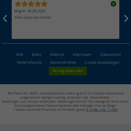
Jörg H.
08.08.2026
Kla
Alles super wie immer
Ein
und
Lei
Max
unk
AGB
BattG
ElektroG
Impressum
Datenschutz
Widerrufsrecht
Barrierefreiheit
Cookie-Einstellungen
Vertrag widerrufen
Alle Preise inkl. MwSt., versandkostenfreie Lieferung ab 50 € innerhalb Deutschland,
ausgenommen Sperrgutzuschlag. Ansonsten zzgl. Versandkosten.
Änderungen und Irrtümer vorbehalten. Abbildungen ähnlich. Nur solange der Vorrat reicht.
Die durchgestrichenen Preise entsprechen dem bisherigen Preis bei Berger.
1)
Gekennzeichnete Preise sind mit 0% MwSt. gemäß
§ 12 Abs. 3 Nr. 1 UStG