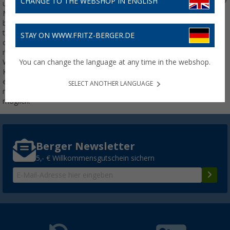
CHANGE TO THE WEBSHOP IN ENGLISH
üblicherweise mit Wasserstoff,
Methanol, Butan oder Erdgas
betrieben. Anders als ein
typischer Generator entstehen
STAY ON WWW.FRITZ-BERGER.DE
dabei keine Abgase oder Lärm,
nur warme Luft und
Wasserdampf mit
You can change the language at any time in the webshop.
Kohlenstoffdioxid. Der Einbau
einer Brennstoffzelle ist in
SELECT ANOTHER LANGUAGE
nahezu allen Wohnmobilen
möglich.
Berger Newsletter
5,- € Willkommensgutschein sichern