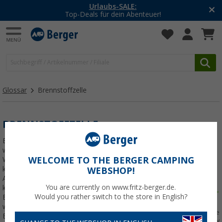
Urlaubs-SALE:
Top-Deals für dein Abenteuer!
Glossar
Brennstoffzelle
BRENNSTOFFZELLE
Brennstoffzellen erzeugen Strom,
welcher im Wohnmobil oder
WELCOME TO THE BERGER CAMPING
Wohnwagen genutzt werden
kann, um eine Batterie zu laden.
WEBSHOP!
Alle Batterietypen sind
You are currently on www.fritz-berger.de.
kompatibel. Dabei arbeitet die
Would you rather switch to the store in English?
Brennstoffzelle
wetterunabhängig, denn
Funktionsweise einer Brennstoffzelle
Brennstoffzellen werden
von efoy