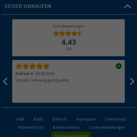
Click & Collect
SICHER EINKAUFEN
Geschenkgutschein
Rücksendung
Berger Bewusst
Eure Bewertungen
Bestellstatus
Über uns
4,43
Hauptkatalog
Gut
Händler werden
Andreas R.
06.08.2026
Dir
erne
Schnelle Lieferung,guteQualität
Die
Bes
AGB
BattG
ElektroG
Impressum
Datenschutz
Widerrufsrecht
Barrierefreiheit
Cookie-Einstellungen
Vertrag widerrufen