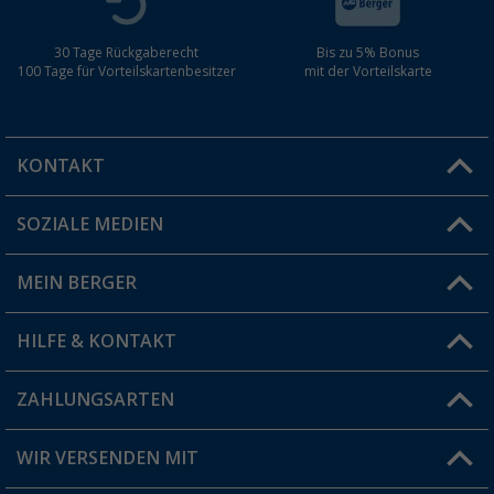
30 Tage Rückgaberecht
Bis zu 5% Bonus
100 Tage für Vorteilskartenbesitzer
mit der Vorteilskarte
KONTAKT
SOZIALE MEDIEN
Du hast eine Frage?
MEIN BERGER
Filiale finden
HILFE & KONTAKT
Vorteilskarte
Blog
ZAHLUNGSARTEN
FAQ & Kontakt
Produkttester
Versandinformationen
WIR VERSENDEN MIT
Jobs & Karriere