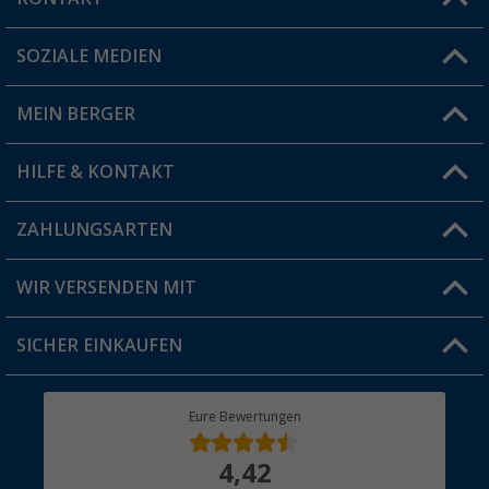
SOZIALE MEDIEN
Du hast eine Frage?
MEIN BERGER
Filiale finden
HILFE & KONTAKT
Vorteilskarte
Blog
ZAHLUNGSARTEN
FAQ & Kontakt
Produkttester
Versandinformationen
WIR VERSENDEN MIT
Jobs & Karriere
Click & Collect
SICHER EINKAUFEN
Geschenkgutschein
Rücksendung
Berger Bewusst
Eure Bewertungen
Bestellstatus
Über uns
4,42
Hauptkatalog