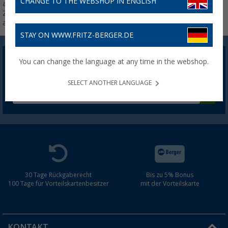
CHANGE TO THE WEBSHOP IN ENGLISH
angewiesen zu sein. Das geht im
Zelt, Wohnwagen, Wohnmobil,
aber auch im Auto.
STAY ON WWW.FRITZ-BERGER.DE
You can change the language at any time in the webshop.
Berger Newsletter
5,- € Willkommensgutschein sichern
SELECT ANOTHER LANGUAGE
30 Tage Rückgaberecht
Bis zu 5% Bonus
100 Tage für Vorteilskartenbesitzer
mit der Vorteilskarte
KONTAKT