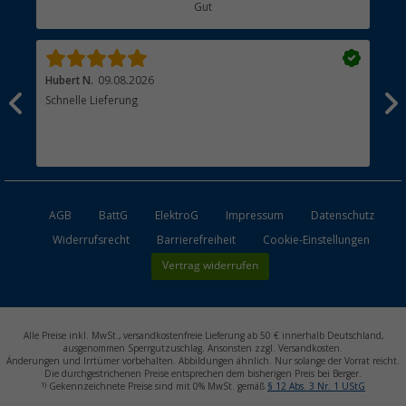
Gut
Händler werden
Hubert N.
09.08.2026
Kai 
Schnelle Lieferung
Seh
AGB
BattG
ElektroG
Impressum
Datenschutz
Widerrufsrecht
Barrierefreiheit
Cookie-Einstellungen
Vertrag widerrufen
Alle Preise inkl. MwSt., versandkostenfreie Lieferung ab 50 € innerhalb Deutschland,
ausgenommen Sperrgutzuschlag. Ansonsten zzgl. Versandkosten.
Änderungen und Irrtümer vorbehalten. Abbildungen ähnlich. Nur solange der Vorrat reicht.
Die durchgestrichenen Preise entsprechen dem bisherigen Preis bei Berger.
1)
Gekennzeichnete Preise sind mit 0% MwSt. gemäß
§ 12 Abs. 3 Nr. 1 UStG