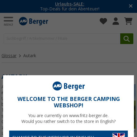
Urlaubs-SALE:
Top-Deals für dein Abenteuer!
Glossar
Autark
AUTARK
Autark bedeutet "
auf
niemanden angewiesen
".
WELCOME TO THE BERGER CAMPING
Unabhängiges, autarkes Campen,
bedeutet also, über mehrere
WEBSHOP!
Tage hinweg weder auf die
You are currently on www.fritz-berger.de.
sanitären Anlagen eines
Would you rather switch to the store in English?
Campingplatzes noch auf eine
zentrale Versorgung mit Energie,
Autarkes Wohnmobil
Lebensmitteln und Wasser