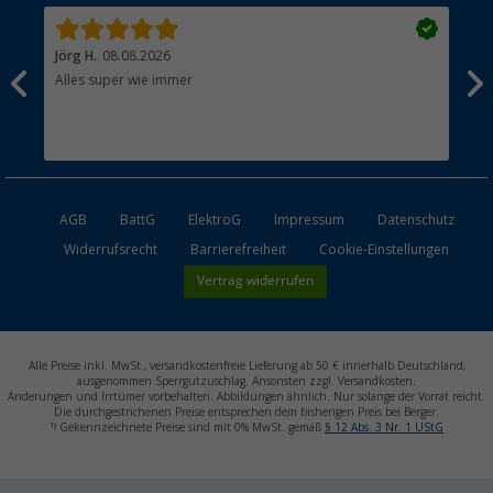
Jörg H.
08.08.2026
Kla
Alles super wie immer
Ein
und
Lei
Max
unk
AGB
BattG
ElektroG
Impressum
Datenschutz
Widerrufsrecht
Barrierefreiheit
Cookie-Einstellungen
Vertrag widerrufen
Alle Preise inkl. MwSt., versandkostenfreie Lieferung ab 50 € innerhalb Deutschland,
ausgenommen Sperrgutzuschlag. Ansonsten zzgl. Versandkosten.
Änderungen und Irrtümer vorbehalten. Abbildungen ähnlich. Nur solange der Vorrat reicht.
Die durchgestrichenen Preise entsprechen dem bisherigen Preis bei Berger.
1)
Gekennzeichnete Preise sind mit 0% MwSt. gemäß
§ 12 Abs. 3 Nr. 1 UStG