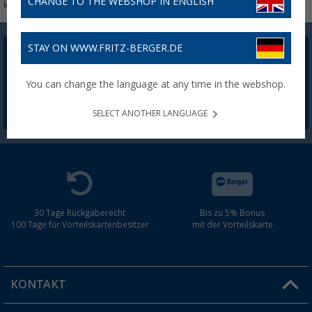
CHANGE TO THE WEBSHOP IN ENGLISH
kombiniert werden.
STAY ON WWW.FRITZ-BERGER.DE
Berger Newsletter
5,- € Willkommensgutschein sichern
You can change the language at any time in the webshop.
SELECT ANOTHER LANGUAGE
30 Tage Rückgaberecht
Bis zu 5% Bonus
100 Tage für Vorteilskartenbesitzer
mit der Vorteilskarte
KONTAKT