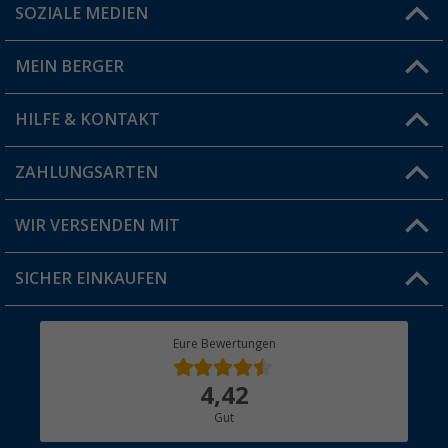
SOZIALE MEDIEN
Du hast eine Frage?
MEIN BERGER
Filiale finden
HILFE & KONTAKT
Vorteilskarte
Blog
ZAHLUNGSARTEN
FAQ & Kontakt
Produkttester
Versandinformationen
WIR VERSENDEN MIT
Jobs & Karriere
Click & Collect
SICHER EINKAUFEN
Geschenkgutschein
Rücksendung
Berger Bewusst
Eure Bewertungen
Bestellstatus
Über uns
4,42
Hauptkatalog
Gut
Händler werden