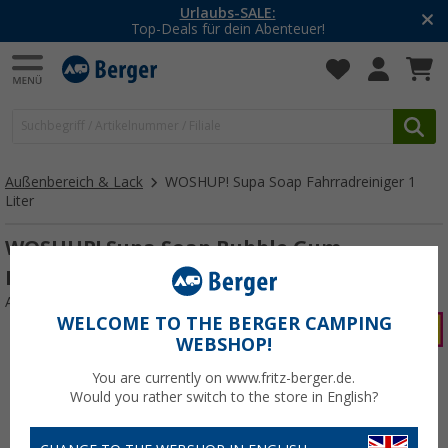
-20% auf Kleidung und Schuhe
Mit dem Aktionscode
20SSV
Außenbereich & Lack
WOSHUP! Supa Soap Fahrradreiniger 1
Liter
WOSHUP! Supa Soap Bubble Gum
Fahrradreiniger 1 Liter
Art.-Nr.: 158758
WELCOME TO THE BERGER CAMPING
WEBSHOP!
You are currently on www.fritz-berger.de.
Would you rather switch to the store in English?