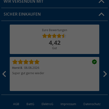
WIR VERSENDEN MIT
Jobs & Karriere
Click & Collect
SICHER EINKAUFEN
Geschenkgutschein
Rücksendung
Berger Bewusst
Eure Bewertungen
Bestellstatus
Über uns
4,42
Hauptkatalog
Gut
Händler werden
Horst B.
08.08.2026
Joa
nn
Super gut gerne wieder
Ist
ngen
esen
AGB
BattG
ElektroG
Impressum
Datenschutz