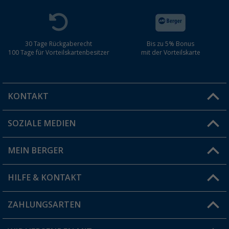
30 Tage Rückgaberecht
Bis zu 5% Bonus
100 Tage für Vorteilskartenbesitzer
mit der Vorteilskarte
KONTAKT
SOZIALE MEDIEN
Du hast eine Frage?
MEIN BERGER
Filiale finden
HILFE & KONTAKT
Vorteilskarte
Blog
ZAHLUNGSARTEN
FAQ & Kontakt
Produkttester
Versandinformationen