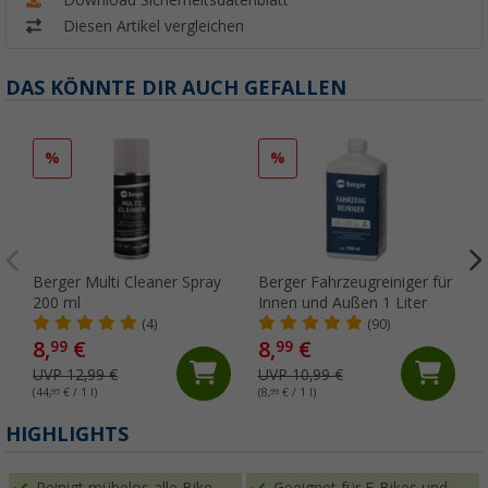
Diesen Artikel vergleichen
DAS KÖNNTE DIR AUCH GEFALLEN
%
%
Berger Multi Cleaner Spray
Berger Fahrzeugreiniger für
200 ml
Innen und Außen 1 Liter
(4)
(90)
8,
€
8,
€
99
99
UVP 12,99 €
UVP 10,99 €
(44,
95
€ / 1 l)
(8,
99
€ / 1 l)
HIGHLIGHTS
Reinigt mühelos alle Bike-
Geeignet für E-Bikes und