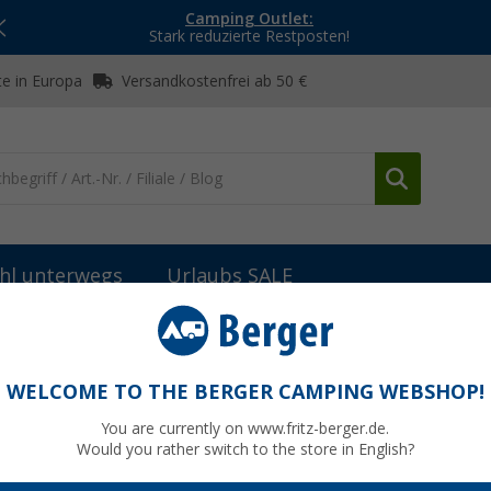
Camping Outlet:
Stark reduzierte Restposten!
e in Europa
Versandkostenfrei ab 50 €
hl unterwegs
Urlaubs SALE
stühle
Westfield Traveller Vintage Klappstuhl 7-fach verstellbar ink
uhl 7-fach verstellbar inklusive Inventor
WELCOME TO THE BERGER CAMPING WEBSHOP!
You are currently on www.fritz-berger.de.
Would you rather switch to the store in English?