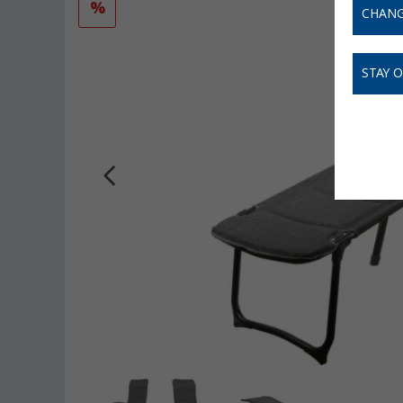
%
CHANG
STAY 