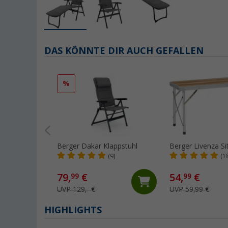
DAS KÖNNTE DIR AUCH GEFALLEN
%
Berger Dakar Klappstuhl
Berger Livenza Si
(9)
(1
79,
€
54,
€
99
99
UVP 129,- €
UVP 59,99 €
HIGHLIGHTS