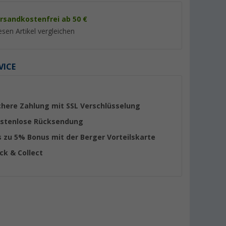
rsandkostenfrei ab 50 €
esen Artikel vergleichen
VICE
%
%
chere Zahlung mit SSL Verschlüsselung
stenlose Rücksendung
s zu 5% Bonus mit der Berger Vorteilskarte
inauflage
Berger Tesino XL Klappstuhl
Berger Iseo Klapph
ick & Collect
grün
(Über 100)
(Übe
79,
€
12,
€
99
99
UVP 109,- €
UVP 26,99 €