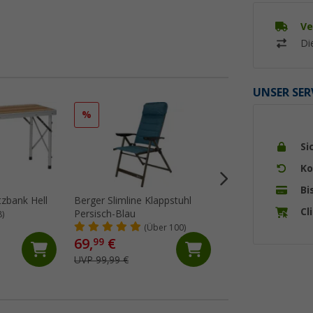
Ve
Di
UNSER SER
%
%
Si
Ko
Bi
tzbank Hell
Berger Slimline Klappstuhl
Berger Slimline Be
Cl
Persisch-Blau
anthrazit
8)
(Über 100)
(72)
69,
€
29,
€
99
99
UVP 99,99 €
UVP 39,99 €