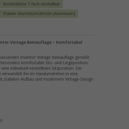
Rückenlehne 7-fach verstellbar
Stabiler Aluminiumrahmen (Aluminium)
ventor Vintage Beinauflage – Komfortabel
 passenden Inventor Vintage Beinauflage genießt
 besonders komfortable Sitz- und Liegeposition.
 eine individuell einstellbare Sitzposition. Die
 verwandelt ihn im Handumdrehen in eine
mit stabilem Aufbau und modernem Vintage-Design
m)