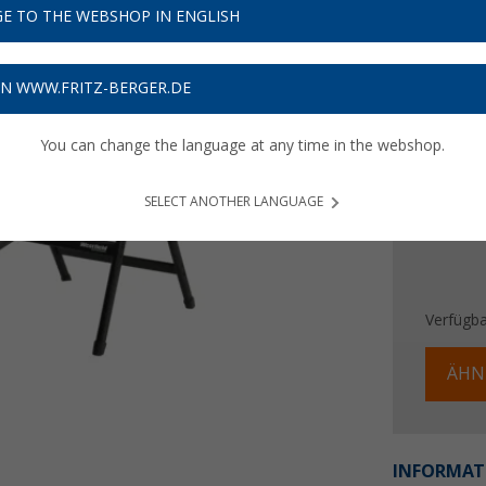
UVP
154,9
E TO THE WEBSHOP IN ENGLISH
109,
Preise inkl
ON WWW.FRITZ-BERGER.DE
3,27
€ V
You can change the language at any time in the webshop.
SELECT ANOTHER LANGUAGE
Verfügba
ÄHN
INFORMAT