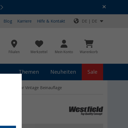
Urlaubs-SALE:
Top-Deals für dein Abenteuer!
Blog
Karriere
Hilfe & Kontakt
DE | DE
Filialen
Merkzettel
Mein Konto
Warenkorb
Themen
Neuheiten
Sale
lusive Inventor Vintage Beinauflage