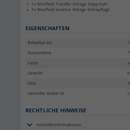
1x Westfield Traveller Vintage Klappstuhl
1x Westfield Inventor Vintage Beinauflage
EIGENSCHAFTEN
Belastbar bis
1
Rückenlehne
7
Farbe
a
Gewicht
6
EAN
4
Hersteller Artikel-Nr.
S
RECHTLICHE HINWEISE
Herstellerinformationen