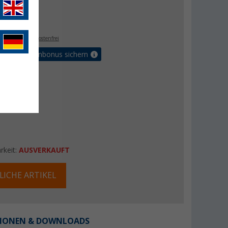
0 €
- €
. MwSt.,
versandkostenfrei
orteilskartenbonus sichern
rkeit:
AUSVERKAUFT
LICHE ARTIKEL
IONEN & DOWNLOADS