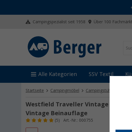
-20% auf Kleidung und Schuhe
Mit dem Aktionscode
20SSV
Campingspezialist seit 1958
Über 100 Fachmärkt
Alle Kategorien
SSV Textil
Kü
Startseite
Campingmöbel
Campingstühle
Klapp
Westfield Traveller Vintage Klappst
Vintage Beinauflage
(5)
Art.-Nr.: 000755