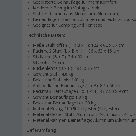
Gepolsterte Beinauflage für mehr Komfort
Moderner Bezug im Vintage-Look
Stabiler Rahmen aus Aluminium (Aluminium)
Beinauflage einfach anzubringen und leicht zu transp
Geeignet für Camping und Terrasse
Technische Daten:
Maße Stuhl offen (H x B x T): 122 x 62 x 67 cm
Packmaß Stuhl (L x B x H): 106 x 63 x 15 cm
Sitzfläche (B x T): 54 x 50 cm
Sitzhöhe: 48 cm
Rückenlehne (B x H): 49,5 x 76 cm
Gewicht Stuhl: 4,8 kg
Belastbar Stuhl bis: 140 kg
Auflagefläche Beinauflage (L x B): 87 x 50 cm
Packmaß Beinauflage (L x B x H): 87 x 50 x 9 cm
Gewicht Beinauflage: 1,8 kg
Belastbar Beinauflage bis: 30 kg
Material Bezug: 100 % Polyester (Polyester)
Material Gestell Stuhl: Aluminium (Aluminium), 40 x
Material Rahmen Beinauflage: Aluminium (Alumini
Lieferumfang