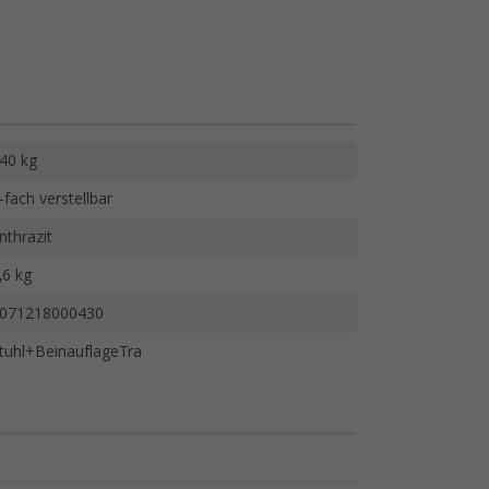
40 kg
-fach verstellbar
nthrazit
,6 kg
071218000430
tuhl+BeinauflageTra