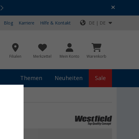
Urlaubs-SALE:
Top-Deals für dein Abenteuer!
Blog
Karriere
Hilfe & Kontakt
DE | DE
Filialen
Merkzettel
Mein Konto
Warenkorb
Themen
Neuheiten
Sale
5 €