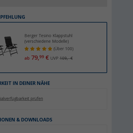
MPFEHLUNG
Berger Tesino Klappstuhl
(verschiedene Modelle)
%
%
(
Über
100)
79,
€
99
ab
UVP
109,- €
Klappstuhl
Berger Iseo Klapphocker XL
Berger Siena faltba
KEIT IN DEINER NÄHE
grün
Beinauflage Anthraz
er 100)
(Über 100)
(63)
12,
€
24,
€
99
99
lialverfügbarkeit prüfen
UVP 26,99 €
UVP 29,99 €
IONEN & DOWNLOADS