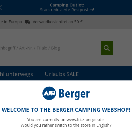
Camping Outlet:
Stark reduzierte Restposten!
e in Europa
Versandkostenfrei ab 50 €
hl unterwegs
Urlaubs SALE
stühle
Westfield Campingstuhl Avantgarde Noblesse Deluxe
luxe Campingstuhl schwarz
WELCOME TO THE BERGER CAMPING WEBSHOP!
You are currently on www.fritz-berger.de.
Would you rather switch to the store in English?
UVP
149,9