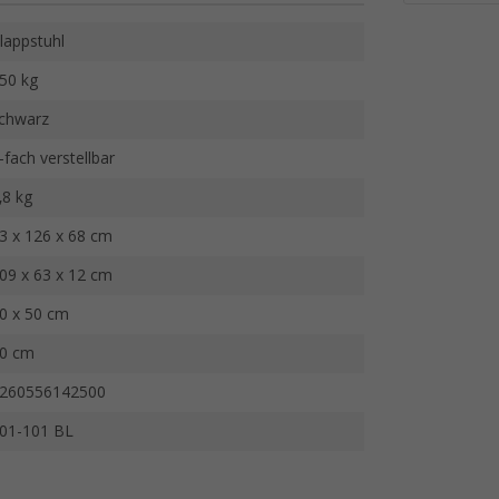
lappstuhl
50 kg
chwarz
-fach verstellbar
,8 kg
3 x 126 x 68 cm
09 x 63 x 12 cm
0 x 50 cm
0 cm
260556142500
01-101 BL