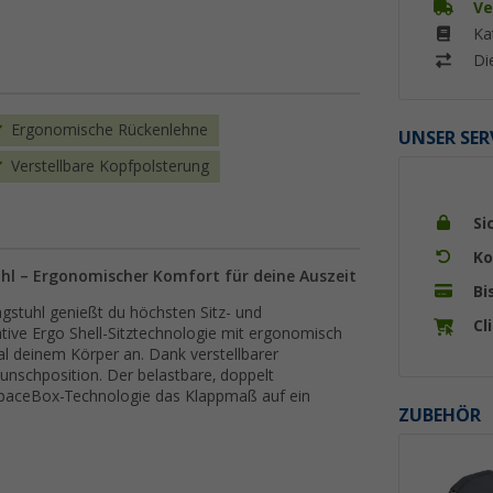
Ve
Ka
Di
Ergonomische Rückenlehne
UNSER SER
Verstellbare Kopfpolsterung
Si
Ko
hl – Ergonomischer Komfort für deine Auszeit
Bi
stuhl genießt du höchsten Sitz- und
Cl
ive Ergo Shell-Sitztechnologie mit ergonomisch
l deinem Körper an. Dank verstellbarer
unschposition. Der belastbare, doppelt
 SpaceBox-Technologie das Klappmaß auf ein
ZUBEHÖR