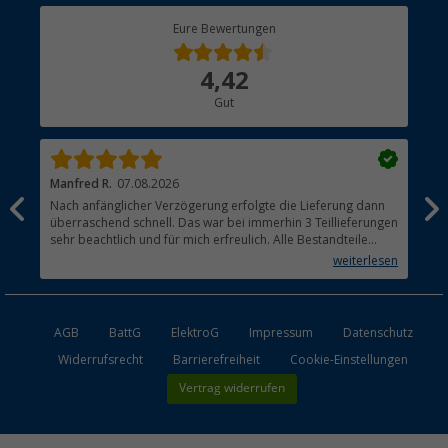
Berger Bewusst
Eure Bewertungen
Bestellstatus
Über uns
4,42
Hauptkatalog
Gut
Händler werden
Manfred R.
07.08.2026
Han
Nach anfänglicher Verzögerung erfolgte die Lieferung dann
Sen
überraschend schnell. Das war bei immerhin 3 Teillieferungen
Lie
sehr beachtlich und für mich erfreulich. Alle Bestandteile
waren gut verpackt und in Ordnung. Das Gerät (Gasgrill)
weiterlesen
funktioniert bestens
AGB
BattG
ElektroG
Impressum
Datenschutz
Widerrufsrecht
Barrierefreiheit
Cookie-Einstellungen
Vertrag widerrufen