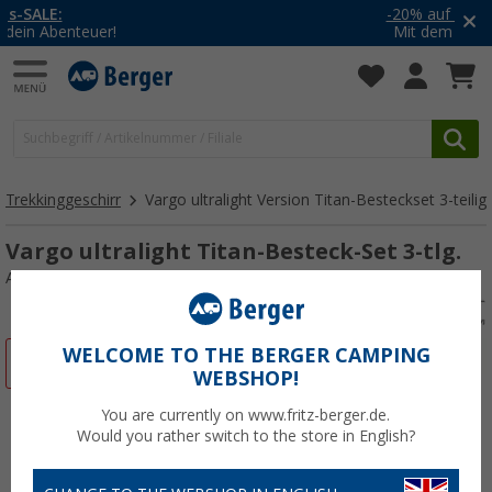
-20% auf Kleidung und Schuhe
Mit dem Aktionscode
20SSV
Trekkinggeschirr
Vargo ultralight Version Titan-Besteckset 3-teilig
Vargo ultralight Titan-Besteck-Set 3-tlg.
Art.-Nr.: 556579
WELCOME TO THE BERGER CAMPING
%
WEBSHOP!
You are currently on www.fritz-berger.de.
Would you rather switch to the store in English?