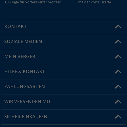
100 Tage für Vorteilskartenbesitzer
mit der Vorteilskarte
KONTAKT
SOZIALE MEDIEN
Du hast eine Frage?
MEIN BERGER
Filiale finden
HILFE & KONTAKT
Vorteilskarte
Blog
ZAHLUNGSARTEN
FAQ & Kontakt
Produkttester
Versandinformationen
WIR VERSENDEN MIT
Jobs & Karriere
Click & Collect
SICHER EINKAUFEN
Geschenkgutschein
Rücksendung