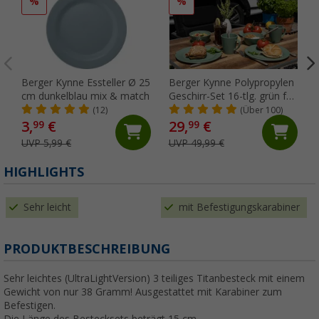
%
%
Berger Kynne Essteller Ø 25
Berger Kynne Polypropylen
cm dunkelblau mix & match
Geschirr-Set 16-tlg. grün für
4 Personen
(12)
(Über 100)
3,
€
29,
€
99
99
UVP 5,99 €
UVP 49,99 €
HIGHLIGHTS
Sehr leicht
mit Befestigungskarabiner
PRODUKTBESCHREIBUNG
Sehr leichtes (UltraLightVersion) 3 teiliges Titanbesteck mit einem
Gewicht von nur 38 Gramm! Ausgestattet mit Karabiner zum
Befestigen.
Die Länge des Bestecksets beträgt 15 cm.