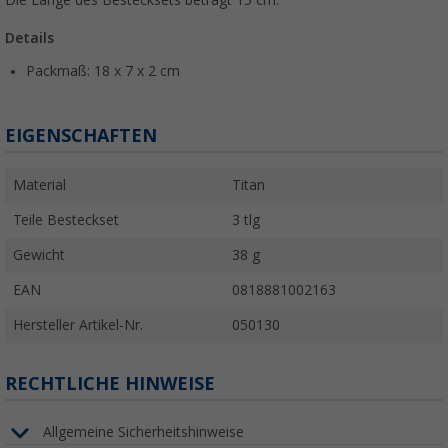
Details
Packmaß: 18 x 7 x 2 cm
EIGENSCHAFTEN
Material
Titan
Teile Besteckset
3 tlg
Gewicht
38 g
EAN
0818881002163
Hersteller Artikel-Nr.
050130
RECHTLICHE HINWEISE
Allgemeine Sicherheitshinweise