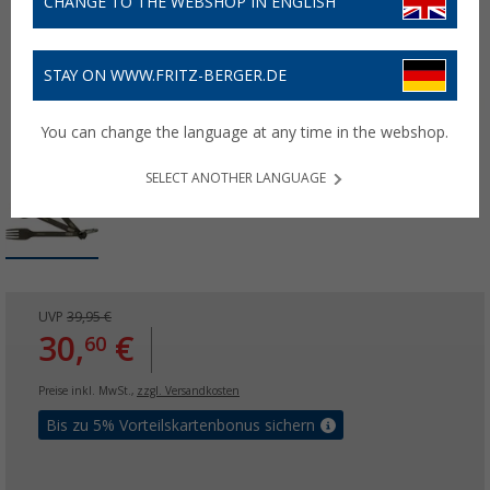
CHANGE TO THE WEBSHOP IN ENGLISH
STAY ON WWW.FRITZ-BERGER.DE
You can change the language at any time in the webshop.
SELECT ANOTHER LANGUAGE
UVP
39,95 €
30,
€
60
Preise inkl. MwSt.,
zzgl. Versandkosten
Bis zu 5% Vorteilskartenbonus sichern