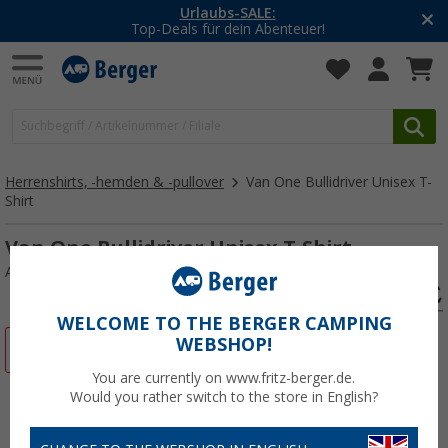
LE:
-20% auf Kleidung 
 Abenteuer!
Mit dem Aktionsc
Herrenshirts, -hemden & -pullover
Van One Bullidriver Unisex T-
Shirt
Van One Bullidriver Unisex T-Shirt
Art.-Nr.: 593653XXL
WELCOME TO THE BERGER CAMPING
WEBSHOP!
%
You are currently on www.fritz-berger.de.
Would you rather switch to the store in English?