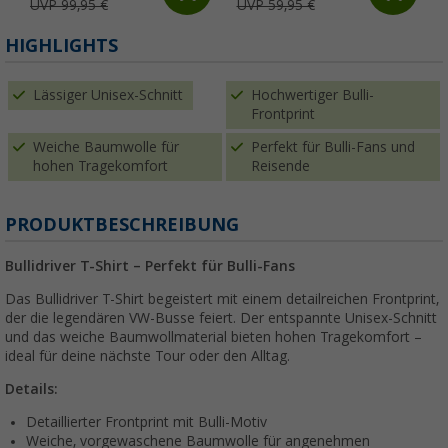
UVP 99,95 €
UVP 59,95 €
HIGHLIGHTS
Lässiger Unisex-Schnitt
Hochwertiger Bulli-
Frontprint
Weiche Baumwolle für
Perfekt für Bulli-Fans und
hohen Tragekomfort
Reisende
PRODUKTBESCHREIBUNG
Bullidriver T-Shirt – Perfekt für Bulli-Fans
Das Bullidriver T-Shirt begeistert mit einem detailreichen Frontprint,
der die legendären VW-Busse feiert. Der entspannte Unisex-Schnitt
und das weiche Baumwollmaterial bieten hohen Tragekomfort –
ideal für deine nächste Tour oder den Alltag.
Details:
Detaillierter Frontprint mit Bulli-Motiv
Weiche, vorgewaschene Baumwolle für angenehmen