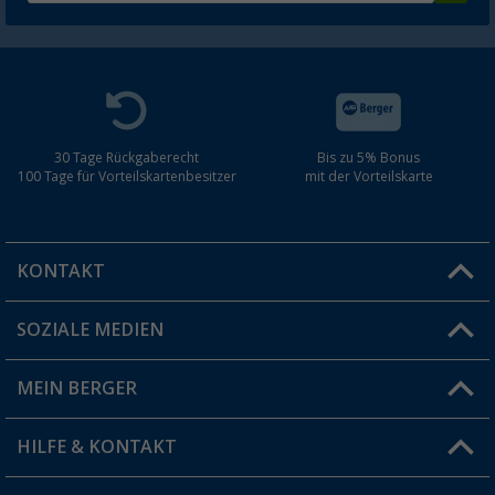
30 Tage Rückgaberecht
Bis zu 5% Bonus
100 Tage für Vorteilskartenbesitzer
mit der Vorteilskarte
KONTAKT
SOZIALE MEDIEN
Du hast eine Frage?
MEIN BERGER
Filiale finden
HILFE & KONTAKT
Vorteilskarte