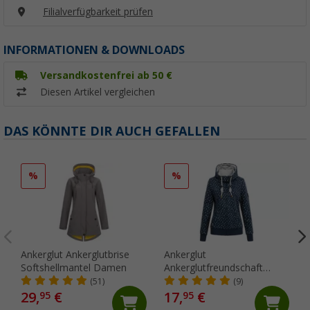
Filialverfügbarkeit prüfen
INFORMATIONEN & DOWNLOADS
Versandkostenfrei ab 50 €
Diesen Artikel vergleichen
DAS KÖNNTE DIR AUCH GEFALLEN
%
%
Ankerglut Ankerglutbrise
Ankerglut
Softshellmantel Damen
Ankerglutfreundschaft
Damen Sweatjacke
(51)
(9)
29,
€
17,
€
95
95