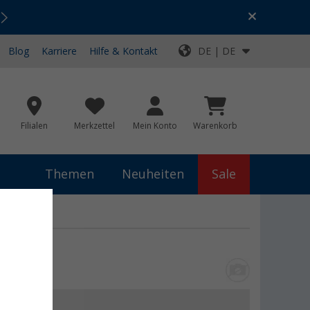
Urlaubs-SALE:
Top-Deals für dein Abenteuer!
Blog
Karriere
Hilfe & Kontakt
DE | DE
Filialen
Merkzettel
Mein Konto
Warenkorb
Themen
Neuheiten
Sale
0 €