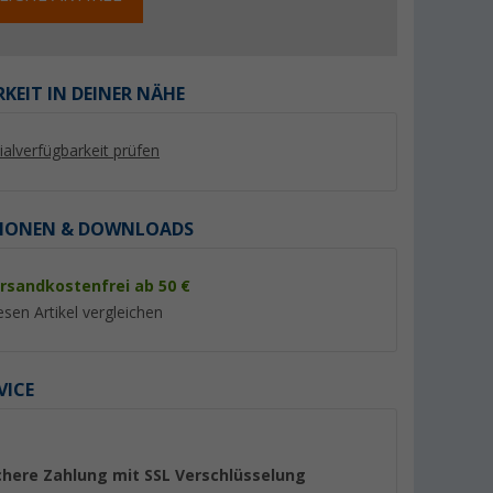
KEIT IN DEINER NÄHE
lialverfügbarkeit prüfen
%
%
IONEN & DOWNLOADS
rsandkostenfrei ab 50 €
8936
Berger Chenille-
Sika Sikaflex 522 S
esen Artikel vergleichen
ungsmasse
Flauschvorhang
Klebdichtstoff 300
er 100)
(Über 100)
(44)
9,
€
99
19,
€
99
VICE
UVP 16,89 €
UVP 34,99 €
(33,
30
€ / 1 l)
chere Zahlung mit SSL Verschlüsselung