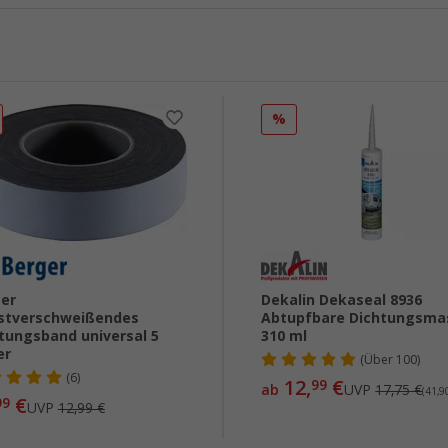
%
er
Dekalin Dekaseal 8936
stverschweißendes
Abtupfbare Dichtungsma
tungsband universal 5
310 ml
er
(
Über
100)
(6)
12,
€
99
ab
UVP
17,75 €
(41,90
€
99
UVP
12,99 €