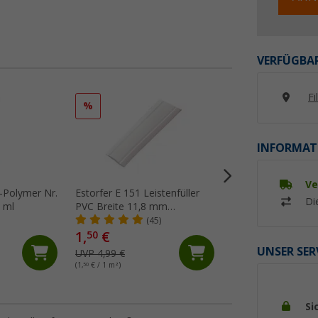
VERFÜGBAR
Fi
%
%
INFORMAT
Ve
-Polymer Nr.
Estorfer E 151 Leistenfüller
Dekalin Dekaseal 
Di
 ml
PVC Breite 11,8 mm
Abtupfbare Dicht
Meterware weiß
310 ml hellgrau
(45)
(Üb
1,
€
12,
€
50
99
UNSER SER
UVP 4,99 €
UVP 17,75 €
(1,
50
€ / 1 m²)
(41,
90
€ / 1 l)
Si