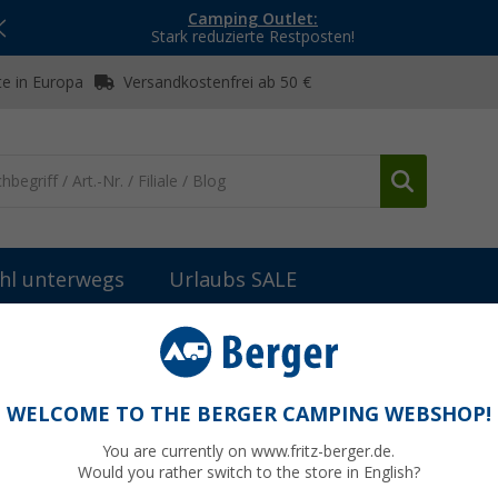
Camping Outlet:
Stark reduzierte Restposten!
e in Europa
Versandkostenfrei ab 50 €
hl unterwegs
Urlaubs SALE
bau
Klebstoffe & Dichtmittel
Universal Klettbinder
WELCOME TO THE BERGER CAMPING WEBSHOP!
You are currently on www.fritz-berger.de.
Would you rather switch to the store in English?
bisher
8,5