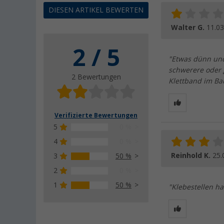
DIESEN ARTIKEL BEWERTEN
Walter G.
11.03
2 / 5
"Etwas dünn und 
schwerere oder
2 Bewertungen
Klettband im Ba
Verifizierte Bewertungen
5
0 %
4
0 %
Reinhold K.
25.
3
50 %
2
0 %
1
50 %
"Klebestellen ha