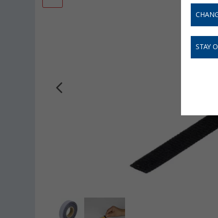
CHANG
STAY 