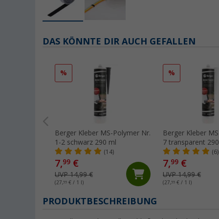
DAS KÖNNTE DIR AUCH GEFALLEN
%
%
Berger Kleber MS-Polymer Nr.
Berger Kleber MS
1-2 schwarz 290 ml
7 transparent 290
(14)
(6)
7,
€
7,
€
99
99
UVP 14,99 €
UVP 14,99 €
(27,
55
€ / 1 l)
(27,
55
€ / 1 l)
PRODUKTBESCHREIBUNG