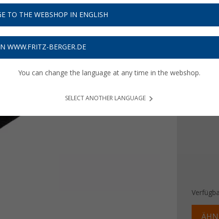
4,
99
E TO THE WEBSHOP IN ENGLISH
1,
€ / m
66
Preise inkl
ON WWW.FRITZ-BERGER.DE
Bis zu 
You can change the language at any time in the webshop.
Länge
SELECT ANOTHER LANGUAGE
300 c
Verfügba
ÄHN