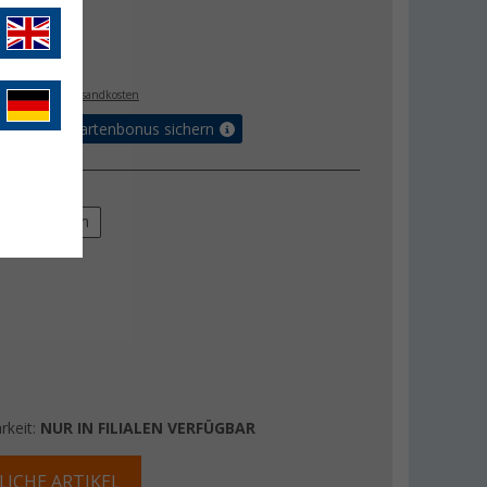
€
. MwSt.,
zzgl. Versandkosten
5% Vorteilskartenbonus sichern
m
125 cm
rkeit:
NUR IN FILIALEN VERFÜGBAR
LICHE ARTIKEL