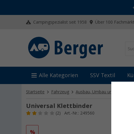
-20% auf Kleidung und Schuhe
Mit dem Aktionscode
20SSV
Campingspezialist seit 1958
Über 100 Fachmärkt
Alle Kategorien
SSV Textil
Kü
Startseite
Fahrzeug
Ausbau, Umbau und Innenaus
Universal Klettbinder
(2)
Art.-Nr.: 249560
%