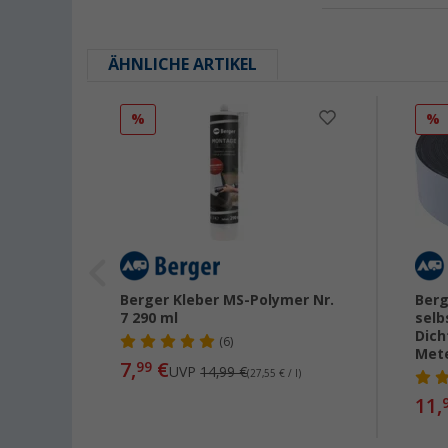
ÄHNLICHE ARTIKEL
%
%
Berger Kleber MS-Polymer Nr.
Berg
7 290 ml
selb
Dich
(6)
Met
7,
€
99
UVP
14,99 €
(27,55 € / l)
 / l)
11,