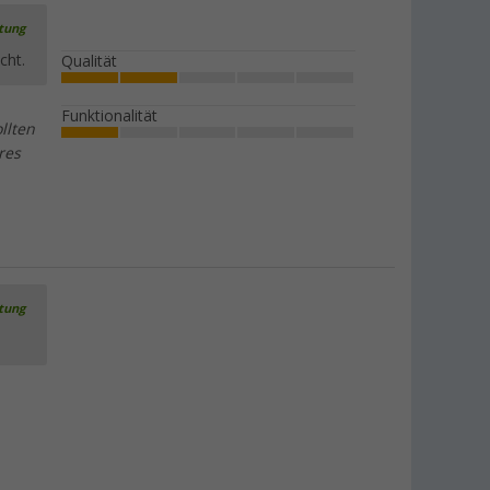
rtung
cht.
Qualität
Funktionalität
llten
res
rtung