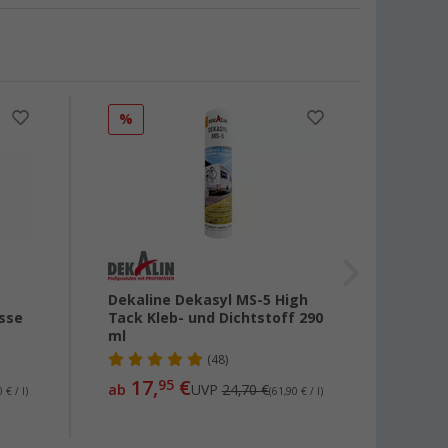
%
%
Dekaline Dekasyl MS-5 High
Dekal
sse
Tack Kleb- und Dichtstoff 290
Dicht
ml
(48)
13
ab
17,
€
95
ab
UVP
24,70 €
 € / l)
(61,90 € / l)