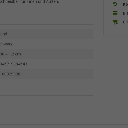
uschneidbar für Innen und Außen.
Ko
Bi
Cl
and
chwarz
00 x 1,2 cm
046719884643
100029828