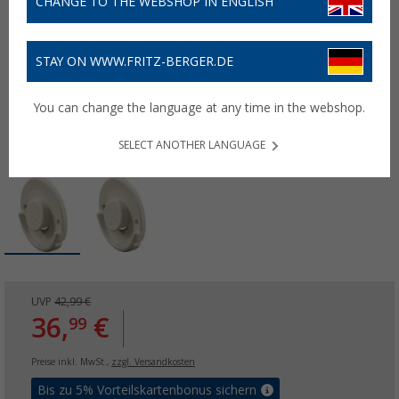
CHANGE TO THE WEBSHOP IN ENGLISH
STAY ON WWW.FRITZ-BERGER.DE
You can change the language at any time in the webshop.
SELECT ANOTHER LANGUAGE
UVP
42,99 €
36,
€
99
Preise inkl. MwSt.,
zzgl. Versandkosten
Bis zu 5% Vorteilskartenbonus sichern