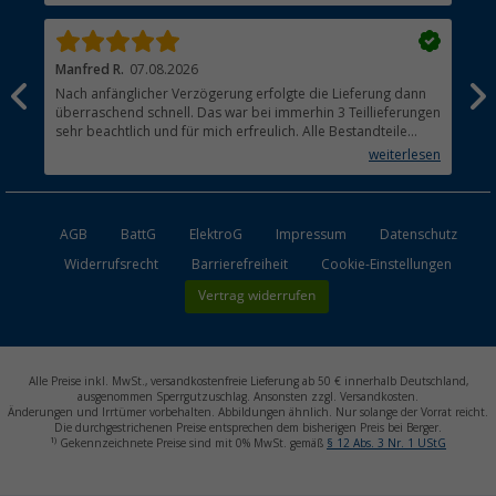
Manfred R.
07.08.2026
Han
Nach anfänglicher Verzögerung erfolgte die Lieferung dann
Sen
überraschend schnell. Das war bei immerhin 3 Teillieferungen
Lie
sehr beachtlich und für mich erfreulich. Alle Bestandteile
waren gut verpackt und in Ordnung. Das Gerät (Gasgrill)
weiterlesen
funktioniert bestens
AGB
BattG
ElektroG
Impressum
Datenschutz
Widerrufsrecht
Barrierefreiheit
Cookie-Einstellungen
Vertrag widerrufen
Alle Preise inkl. MwSt., versandkostenfreie Lieferung ab 50 € innerhalb Deutschland,
ausgenommen Sperrgutzuschlag. Ansonsten zzgl. Versandkosten.
Änderungen und Irrtümer vorbehalten. Abbildungen ähnlich. Nur solange der Vorrat reicht.
Die durchgestrichenen Preise entsprechen dem bisherigen Preis bei Berger.
1)
Gekennzeichnete Preise sind mit 0% MwSt. gemäß
§ 12 Abs. 3 Nr. 1 UStG