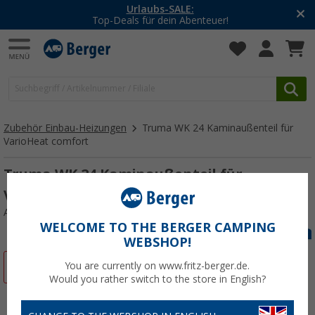
Urlaubs-SALE:
Top-Deals für dein Abenteuer!
Zubehör Einbau-Heizungen
Truma WK 24 Kaminaußenteil für
VarioHeat comfort
Truma WK 24 Kaminaußenteil für
VarioHeat comfort
Art.-Nr.: 338960
WELCOME TO THE BERGER CAMPING
WEBSHOP!
%
You are currently on www.fritz-berger.de.
Would you rather switch to the store in English?