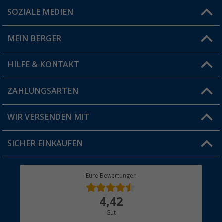
SOZIALE MEDIEN
Du hast eine Frage?
MEIN BERGER
Filiale finden
HILFE & KONTAKT
Vorteilskarte
Blog
ZAHLUNGSARTEN
FAQ & Kontakt
Produkttester
Versandinformationen
WIR VERSENDEN MIT
Jobs & Karriere
Click & Collect
SICHER EINKAUFEN
Geschenkgutschein
Rücksendung
Berger Bewusst
Eure Bewertungen
Bestellstatus
Über uns
4,42
Hauptkatalog
Gut
Händler werden