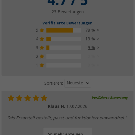
4.7 / 5
(4)
38,
€
50
23 Bewertungen
UVP
43,99 €
Verifizierte Bewertungen
5
78 %
4
13 %
3
9 %
2
0 %
1
0 %
Neueste
Sortieren:
Verifizierte Bewertung
Klaus H.
17.07.2026
"als Ersatzteil bestellt, passt und funktioniert einwandfrei."
mehr anzeigen