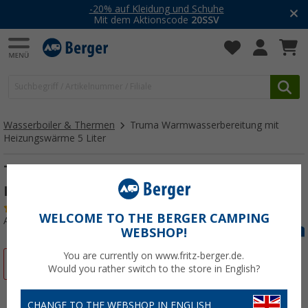
-20% auf Kleidung und Schuhe
Mit dem Aktionscode
20SSV
Wasserboiler & Thermen
Truma Warmwasserbereitung mit
Heizungswärme 5 Liter
Truma Warmwasserbereitung mit
Heizungswärme 5 Liter
(23)
WELCOME TO THE BERGER CAMPING
Art.-Nr.: 100830
WEBSHOP!
You are currently on www.fritz-berger.de.
%
Would you rather switch to the store in English?
CHANGE TO THE WEBSHOP IN ENGLISH