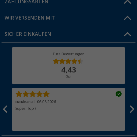
ZAHLUNGSARTEN
FAQ & Kontakt
Produkttester
Versandinformationen
WIR VERSENDEN MIT
Jobs & Karriere
Click & Collect
SICHER EINKAUFEN
Geschenkgutschein
Rücksendung
Berger Bewusst
Eure Bewertungen
Bestellstatus
Über uns
4,43
Hauptkatalog
Gut
Händler werden
cuculeanu l.
06.08.2026
Bär
Super. Top ?
Seh
Sta