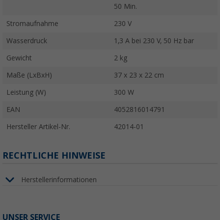
50 Min.
Stromaufnahme
230 V
Wasserdruck
1,3 A bei 230 V, 50 Hz bar
Gewicht
2 kg
Maße (LxBxH)
37 x 23 x 22 cm
Leistung (W)
300 W
EAN
4052816014791
Hersteller Artikel-Nr.
42014-01
RECHTLICHE HINWEISE
Herstellerinformationen
UNSER SERVICE