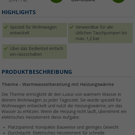
UVP 34,99 €
(5,
99
€ / 1 m)
HIGHLIGHTS
Speziell für Wohnwagen
Verwendbar für alle
entwickelt
üblichen Tauchpumpen bis
max. 1,2 bar
Über das Bedienteil einfach
ein-/ausschalten
PRODUKTBESCHREIBUNG
Therme - Warmwasserbereitung mit Heizungswärme
Die Therme ermöglicht dir den Luxus von warmem Wasser in
deinem Wohnwagen zu jeder Tageszeit. Sie wurde speziell für
Wohnwagen entwickelt und nutzt die Heizungswärme, um das
Wasser zu erhitzen. Wenn die Heizung nicht läuft, übernimmt ein
elektrisches Heizelement diese Aufgabe.
Platzsparend: Kompakte Bauweise und geringes Gewicht
Durchdacht: Elektrisches Heizelement für schnelle