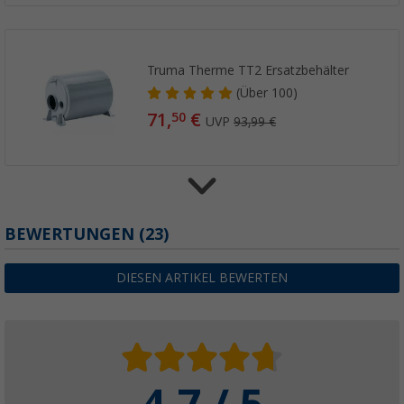
Truma Therme TT2 Ersatzbehälter
(
Über
100)
71,
€
50
UVP
93,99 €
Truma Gebläse
BEWERTUNGEN
(23)
(9)
279,
€
00
DIESEN ARTIKEL BEWERTEN
ab
Truma Mischventil