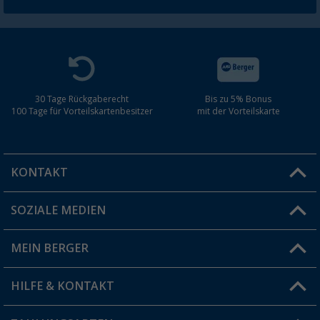
30 Tage Rückgaberecht
Bis zu 5% Bonus
100 Tage für Vorteilskartenbesitzer
mit der Vorteilskarte
KONTAKT
SOZIALE MEDIEN
Du hast eine Frage?
MEIN BERGER
Filiale finden
HILFE & KONTAKT
Vorteilskarte
Blog