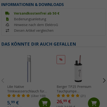
INFORMATIONEN & DOWNLOADS
Versandkostenfrei ab 50 €
Bedienungsanleitung
Hinweise nach dem ElektroG
Diesen Artikel vergleichen
DAS KÖNNTE DIR AUCH GEFALLEN
%
Lilie Native
Berger TP25 Premium
Trinkwasserschlauch für
Tauchpumpe
Kaltwasser 10x15 mm
lebensmittelecht 12V 1,8
(Über 100)
(21)
(Meterware)
bar 25 l/min
26,
€
99
5,
€
99