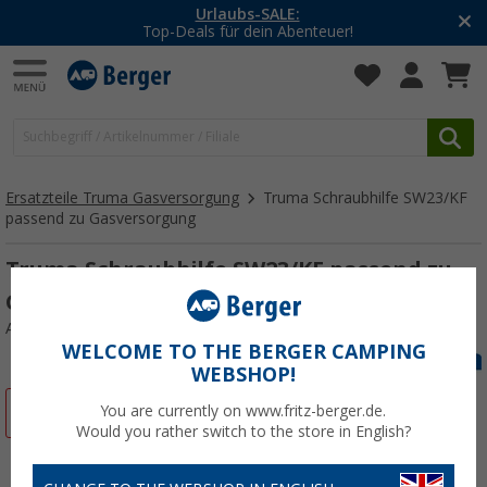
Urlaubs-SALE:
Top-Deals für dein Abenteuer!
Ersatzteile Truma Gasversorgung
Truma Schraubhilfe SW23/KF
passend zu Gasversorgung
Truma Schraubhilfe SW23/KF passend zu
Gasversorgung
Art.-Nr.: 200002LH
WELCOME TO THE BERGER CAMPING
WEBSHOP!
%
You are currently on www.fritz-berger.de.
Would you rather switch to the store in English?