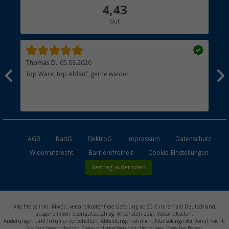
Über uns
4,43
Hauptkatalog
Gut
Händler werden
Thomas D.
05.08.2026
Kla
Top Ware, top Ablauf, gerne wieder
Wie
ein
AGB
BattG
ElektroG
Impressum
Datenschutz
Widerrufsrecht
Barrierefreiheit
Cookie-Einstellungen
Vertrag widerrufen
Alle Preise inkl. MwSt., versandkostenfreie Lieferung ab 50 € innerhalb Deutschland,
ausgenommen Sperrgutzuschlag. Ansonsten zzgl. Versandkosten.
Änderungen und Irrtümer vorbehalten. Abbildungen ähnlich. Nur solange der Vorrat reicht.
Die durchgestrichenen Preise entsprechen dem bisherigen Preis bei Berger.