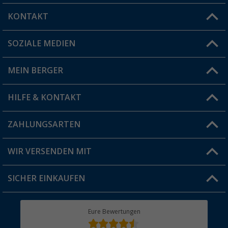
KONTAKT
SOZIALE MEDIEN
Du hast eine Frage?
MEIN BERGER
Filiale finden
HILFE & KONTAKT
Vorteilskarte
Blog
ZAHLUNGSARTEN
FAQ & Kontakt
Produkttester
Versandinformationen
WIR VERSENDEN MIT
Jobs & Karriere
Click & Collect
SICHER EINKAUFEN
Geschenkgutschein
Rücksendung
Berger Bewusst
Eure Bewertungen
Bestellstatus