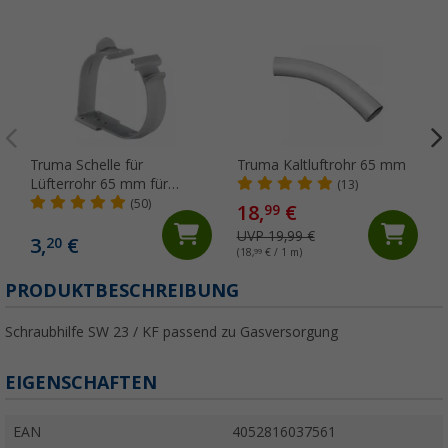
Truma Schelle für
Truma Kaltluftrohr 65 mm
Lüfterrohr 65 mm für
(13)
Truma Kaltluftrohre
(50)
18,
€
99
UVP 19,99 €
3,
€
20
(18,
99
€ / 1 m)
PRODUKTBESCHREIBUNG
Schraubhilfe SW 23 / KF passend zu Gasversorgung
EIGENSCHAFTEN
EAN
4052816037561