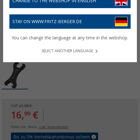
CHANGE TO THE WEBSHOP IN ENGLISH
STAY ON WWW.FRITZ-BERGER.DE
You can change the language at any time in the webshop.
SELECT ANOTHER LANGUAGE
UVP
21,99 €
16,
€
99
Preise inkl. MwSt.,
zzgl. Versandkosten
Bis zu 5% Vorteilskartenbonus sichern