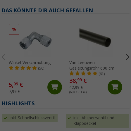
DAS KÖNNTE DIR AUCH GEFALLEN
%
Winkel-Verschraubung
Van Leeuwen
Gasleitungsrohr 600 cm
(50)
(61)
38,
€
99
5,
€
99
42,99 €
7,99 €
(6,
50
€ / 1 m)
HIGHLIGHTS
inkl. Schnellschlussventil
inkl. Absperrventil und
Klappdeckel