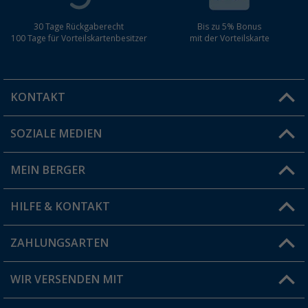
30 Tage Rückgaberecht
Bis zu 5% Bonus
100 Tage für Vorteilskartenbesitzer
mit der Vorteilskarte
KONTAKT
SOZIALE MEDIEN
Du hast eine Frage?
MEIN BERGER
Filiale finden
HILFE & KONTAKT
Vorteilskarte
Blog
ZAHLUNGSARTEN
FAQ & Kontakt
Produkttester
Versandinformationen
WIR VERSENDEN MIT
Jobs & Karriere
Click & Collect