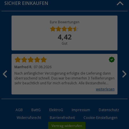
SICHER EINKAUFEN
Geschenkgutschein
Rücksendung
Berger Bewusst
Eure Bewertungen
Bestellstatus
Über uns
4,42
Hauptkatalog
Gut
Händler werden
Manfred R.
07.08.2026
Han
Nach anfänglicher Verzögerung erfolgte die Lieferung dann
Sen
überraschend schnell. Das war bei immerhin 3 Teillieferungen
Lie
sehr beachtlich und für mich erfreulich. Alle Bestandteile
waren gut verpackt und in Ordnung. Das Gerät (Gasgrill)
weiterlesen
funktioniert bestens
AGB
BattG
ElektroG
Impressum
Datenschutz
Widerrufsrecht
Barrierefreiheit
Cookie-Einstellungen
Vertrag widerrufen