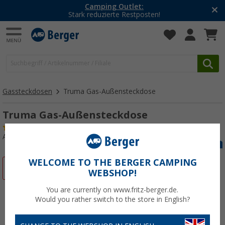
Camping Outlet:
Stark reduzierte Restposten!
Gassteckdosen
Truma Gas-Außensteckdose
Truma Gas-Außensteckdose
(11)
Art.-Nr.: 137710
WELCOME TO THE BERGER CAMPING
%
WEBSHOP!
You are currently on www.fritz-berger.de.
Would you rather switch to the store in English?