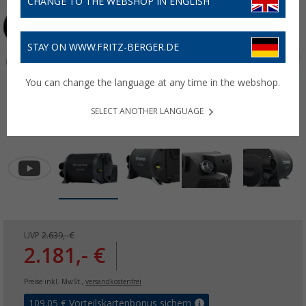
CHANGE TO THE WEBSHOP IN ENGLISH
STAY ON WWW.FRITZ-BERGER.DE
You can change the language at any time in the webshop.
SELECT ANOTHER LANGUAGE
UVP
2.639,- €
2.181,- €
Preise inkl. MwSt.,
versandkostenfrei
109,05
€ Vorteilskartenbonus sichern