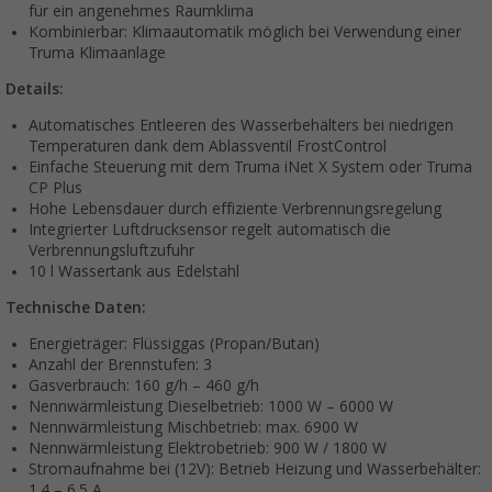
für ein angenehmes Raumklima
Kombinierbar: Klimaautomatik möglich bei Verwendung einer
Truma Klimaanlage
Details:
Automatisches Entleeren des Wasserbehälters bei niedrigen
Temperaturen dank dem Ablassventil FrostControl
Einfache Steuerung mit dem Truma iNet X System oder Truma
CP Plus
Hohe Lebensdauer durch effiziente Verbrennungsregelung
Integrierter Luftdrucksensor regelt automatisch die
Verbrennungsluftzufuhr
10 l Wassertank aus Edelstahl
Technische Daten:
Energieträger: Flüssiggas (Propan/Butan)
Anzahl der Brennstufen: 3
Gasverbrauch: 160 g/h – 460 g/h
Nennwärmleistung Dieselbetrieb: 1000 W – 6000 W
Nennwärmleistung Mischbetrieb: max. 6900 W
Nennwärmleistung Elektrobetrieb: 900 W / 1800 W
Stromaufnahme bei (12V): Betrieb Heizung und Wasserbehälter:
1,4 – 6,5 A