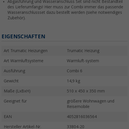
Abgasführung und Wasseranschluss Set sind nicht Bestandteil
des Lieferumfangs! Hier muss zur Combi immer das passende
Wasseranschlussset dazu bestellt werden (siehe notwendiges
Zubehör).
EIGENSCHAFTEN
Art Trumatic Heizungen
Trumatic Heizung
Art Warmluftsysteme
Warmluft-system
Ausführung
Combi 6
Gewicht
14,9 kg
Maße (LxBxH)
510 x 450 x 350 mm
Geeignet für
größere Wohnwagen und
Reisemobile
EAN
4052816036564
Hersteller Artikel-Nr.
33804-20