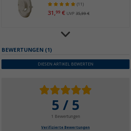
(11)
31,
€
99
UVP
35,99 €
BEWERTUNGEN
(1)
Truma Kaminaußenteil ZR 80 (Schwarz)
32,
€
50
UVP
35,99 €
DIESEN ARTIKEL BEWERTEN
5 / 5
Truma Kaminverlängerung KVC
(2)
125,
€
99
1 Bewertungen
UVP
131,99 €
Verifizierte Bewertungen