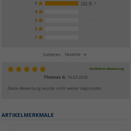
5
100 %
4
0 %
3
0 %
Truma E Energie-Wahlschalter für CP class
schwarz Ersatzteilnummer 34030-23300
2
0 %
171,
€
99
1
0 %
Neueste
Sortieren:
Verifizierte Bewertung
Truma Wasseranschluss-Set FrostControl
Thomas G.
16.03.2026
(8)
147,
€
00
Diese Bewertung wurde nicht weiter begründet.
ab
UVP
175,- €
ARTIKELMERKMALE
Truma Wandkaminset ohne Kaminaußenteil