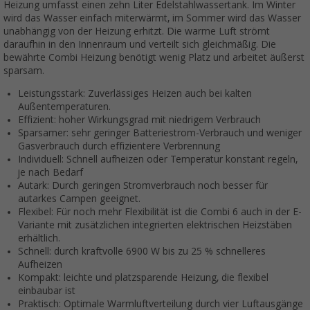
Heizung umfasst einen zehn Liter Edelstahlwassertank. Im Winter
wird das Wasser einfach miterwärmt, im Sommer wird das Wasser
unabhängig von der Heizung erhitzt. Die warme Luft strömt
daraufhin in den Innenraum und verteilt sich gleichmäßig. Die
bewährte Combi Heizung benötigt wenig Platz und arbeitet äußerst
sparsam.
Leistungsstark: Zuverlässiges Heizen auch bei kalten
Außentemperaturen.
Effizient: hoher Wirkungsgrad mit niedrigem Verbrauch
Sparsamer: sehr geringer Batteriestrom-Verbrauch und weniger
Gasverbrauch durch effizientere Verbrennung
Individuell: Schnell aufheizen oder Temperatur konstant regeln,
je nach Bedarf
Autark: Durch geringen Stromverbrauch noch besser für
autarkes Campen geeignet.
Flexibel: Für noch mehr Flexibilität ist die Combi 6 auch in der E-
Variante mit zusätzlichen integrierten elektrischen Heizstäben
erhältlich.
Schnell: durch kraftvolle 6900 W bis zu 25 % schnelleres
Aufheizen
Kompakt: leichte und platzsparende Heizung, die flexibel
einbaubar ist
Praktisch: Optimale Warmluftverteilung durch vier Luftausgänge