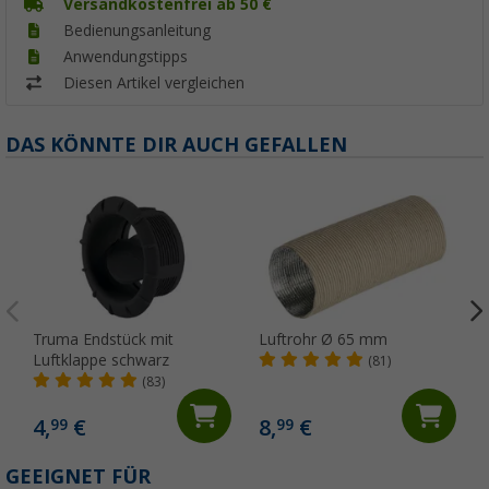
Versandkostenfrei ab 50 €
Bedienungsanleitung
Anwendungstipps
Diesen Artikel vergleichen
DAS KÖNNTE DIR AUCH GEFALLEN
Truma Endstück mit
Luftrohr Ø 65 mm
Luftklappe schwarz
(81)
(83)
4,
€
8,
€
99
99
GEEIGNET FÜR