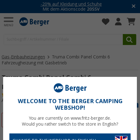
-20% auf Kleidung und Schuhe
Mit dem Aktionscode
20SSV
Gas-Einbauheizungen
Truma Combi Panel Combi 6
Fahrzeugheizung mit Gasbetrieb
Truma Combi Panel Combi 6
Fahrzeugheizung mit Gasbetrieb
(1)
Art.-Nr.: 435597
WELCOME TO THE BERGER CAMPING
WEBSHOP!
You are currently on www.fritz-berger.de.
%
Would you rather switch to the store in English?