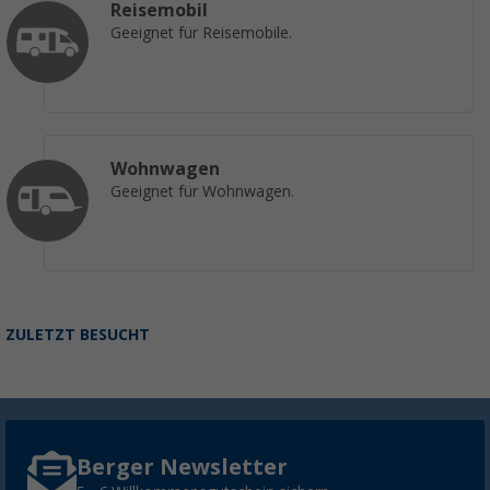
(1)
Reisemobil
74,
€
99
Geeignet für Reisemobile.
UVP
87,99 €
Wohnwagen
Geeignet für Wohnwagen.
ZULETZT BESUCHT
Berger Newsletter