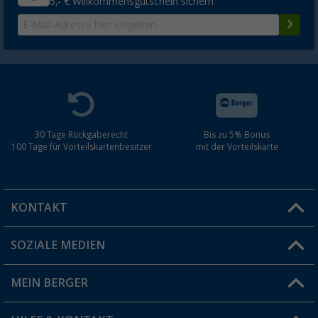
5,- € Willkommensgutschein sichern
30 Tage Rückgaberecht
Bis zu 5% Bonus
100 Tage für Vorteilskartenbesitzer
mit der Vorteilskarte
KONTAKT
SOZIALE MEDIEN
Du hast eine Frage?
MEIN BERGER
Filiale finden