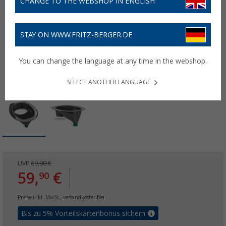
CHANGE TO THE WEBSHOP IN ENGLISH
STAY ON WWW.FRITZ-BERGER.DE
You can change the language at any time in the webshop.
SELECT ANOTHER LANGUAGE
UVP
69,90 €
59,
€
90
Preise inkl. MwSt.,
versandkostenfrei
Bis zu 5% Vorteilskartenbonus sichern