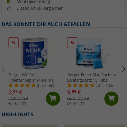
Montageanleitung
Diesen Artikel vergleichen
DAS KÖNNTE DIR AUCH GEFALLEN
%
%
Berger WC Soft
Berger Fresh Blue Sachets
Toilettenpapier (4 Rollen)
Sanitärzusatz 15 Tabs
(Über 100)
(Über 100)
2,
€
9,
€
99
99
UVP 3,99 €
UVP 17,99 €
(0,
75
€ / 1 ST)
(0,
67
€ / 1 ST)
(
HIGHLIGHTS