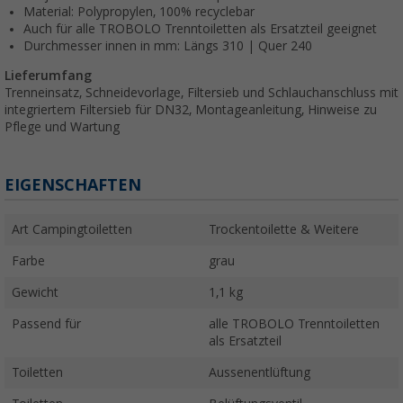
Material: Polypropylen, 100% recyclebar
Auch für alle TROBOLO Trenntoiletten als Ersatzteil geeignet
Durchmesser innen in mm: Längs 310 | Quer 240
Lieferumfang
Trenneinsatz, Schneidevorlage, Filtersieb und Schlauchanschluss mit
integriertem Filtersieb für DN32, Montageanleitung, Hinweise zu
Pflege und Wartung
EIGENSCHAFTEN
Art Campingtoiletten
Trockentoilette & Weitere
Farbe
grau
Gewicht
1,1 kg
Passend für
alle TROBOLO Trenntoiletten
als Ersatzteil
Toiletten
Aussenentlüftung