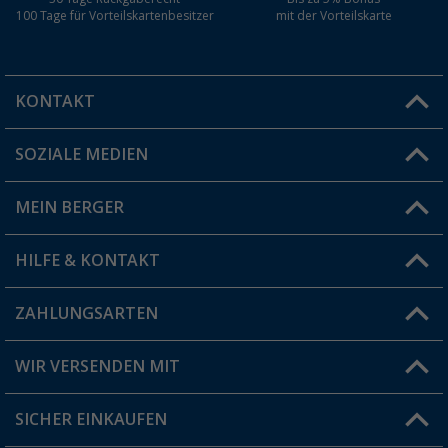
100 Tage für Vorteilskartenbesitzer
mit der Vorteilskarte
KONTAKT
SOZIALE MEDIEN
Du hast eine Frage?
MEIN BERGER
Filiale finden
HILFE & KONTAKT
Vorteilskarte
Blog
ZAHLUNGSARTEN
FAQ & Kontakt
Produkttester
Versandinformationen
WIR VERSENDEN MIT
Jobs & Karriere
Click & Collect
SICHER EINKAUFEN
Geschenkgutschein
Rücksendung