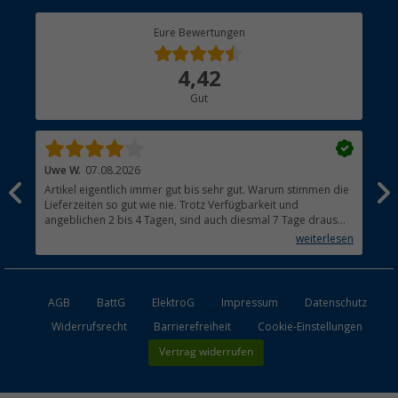
Berger Bewusst
Eure Bewertungen
Bestellstatus
Über uns
4,42
Hauptkatalog
Gut
Händler werden
Uwe W.
07.08.2026
Ber
Artikel eigentlich immer gut bis sehr gut. Warum stimmen die
Seh
Lieferzeiten so gut wie nie. Trotz Verfügbarkeit und
meh
angeblichen 2 bis 4 Tagen, sind auch diesmal 7 Tage draus
imm
geworden. Aus den Niederlanden brauchen Pakete
weiterlesen
grundsätzlich 2 bis 3 Tage. Warum?
AGB
BattG
ElektroG
Impressum
Datenschutz
Widerrufsrecht
Barrierefreiheit
Cookie-Einstellungen
Vertrag widerrufen