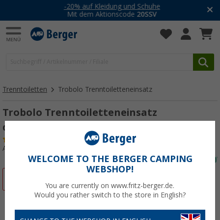
-20% auf Kleidung und Schuhe
Mit dem Aktionscode
20SSV
Trenntoiletten
Trobolo Trenntoiletteneinsatz
Trobolo Trenntoiletteneinsatz
dunkelgrau
(4)
Art.-Nr.: 822023
WELCOME TO THE BERGER CAMPING
WEBSHOP!
%
You are currently on www.fritz-berger.de.
Would you rather switch to the store in English?