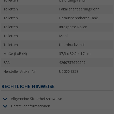
Toiletten
Belüftungsventil
Toiletten
Fäkalienentleerungsrohr
Toiletten
Herausnehmbarer Tank
Toiletten
Integrierte Rollen
Toiletten
Mobil
Toiletten
Überdruckventil
Maße (LxBxH)
37,5 x 32,2 x 17 cm
EAN
4260757670529
Hersteller Artikel-Nr.
U6GXX1358
RECHTLICHE HINWEISE
Allgemeine Sicherheitshinweise
Herstellerinformationen