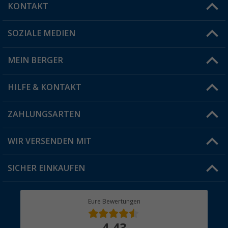
KONTAKT
SOZIALE MEDIEN
Du hast eine Frage?
MEIN BERGER
Filiale finden
HILFE & KONTAKT
Vorteilskarte
Blog
ZAHLUNGSARTEN
FAQ & Kontakt
Produkttester
Versandinformationen
WIR VERSENDEN MIT
Jobs & Karriere
Click & Collect
SICHER EINKAUFEN
Geschenkgutschein
Rücksendung
Berger Bewusst
Eure Bewertungen
Bestellstatus
Über uns
4,43
Hauptkatalog