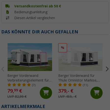
Versandkostenfrei ab 50 €
Bedienungsanleitung
Diesen Artikel vergleichen
DAS KÖNNTE DIR AUCH GEFALLEN
%
Berger Vorderwand
Berger Vorderwand für
Verbreiterungselement für
Thule Omnistor Markise,
Thule Omnistor Markisen,
400 cm
(7)
(11)
50 cm
79,
€
379,- €
99
UVP 82,99 €
UVP 469,- €
ARTIKELMERKMALE