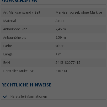
EIGENSCHAFTEN
Art Markisenwand /-Zelt
Markisenvorzelt ohne Markise
Material
Airtex
Anbauhöhe von
2,45 m
Anbauhöhe bis
2,59 m
Farbe
silber
Länge
4 m
EAN
5415182077415
Hersteller Artikel-Nr.
310234
RECHTLICHE HINWEISE
Herstellerinformationen