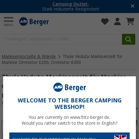
Camping Outlet:
Stark reduzierte Restposten!
Markisenvorzelte & Wände
Thule Veduta Markisenzelt für
Markise Omnistor 6200, Omnistor 6300
Thule Veduta Markisenzelt für Markise
Omnistor 6200 und Omnistor 6300 4 Meter
Länge
WELCOME TO THE BERGER CAMPING
Art.-Nr.: 321415
WEBSHOP!
You are currently on www.fritz-berger.de.
Would you rather switch to the store in English?
%