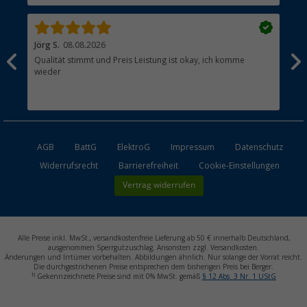
Jörg S.
08.08.2026
Wer
Qualität stimmt und Preis Leistung ist okay, ich komme
Hat
wieder
AGB
BattG
ElektroG
Impressum
Datenschutz
Widerrufsrecht
Barrierefreiheit
Cookie-Einstellungen
Vertrag widerrufen
Alle Preise inkl. MwSt., versandkostenfreie Lieferung ab 50 € innerhalb Deutschland,
ausgenommen Sperrgutzuschlag. Ansonsten zzgl. Versandkosten.
Änderungen und Irrtümer vorbehalten. Abbildungen ähnlich. Nur solange der Vorrat reicht.
Die durchgestrichenen Preise entsprechen dem bisherigen Preis bei Berger.
1)
Gekennzeichnete Preise sind mit 0% MwSt. gemäß
§ 12 Abs. 3 Nr. 1 UStG