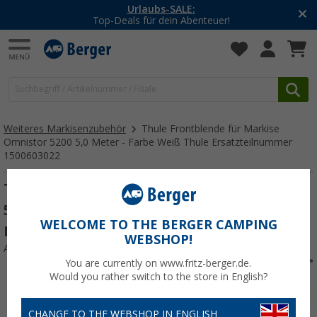
Urlaubs-SALE:
Top-Deals für dein Abenteuer!
Weiteres Markisenzubehör
Thule Frontblende für Markise
Omnistor 5200 5,0 Meter - Farbe Weiß Thule Ersatzteilnummer
1500603022
Thule Frontblende für Markise Omnistor
5200 5,0 Meter - Farbe Weiß Thule
WELCOME TO THE BERGER CAMPING
Ersatzteilnummer 1500603022
WEBSHOP!
Art.-Nr.: 557043
You are currently on www.fritz-berger.de.
Would you rather switch to the store in English?
CHANGE TO THE WEBSHOP IN ENGLISH