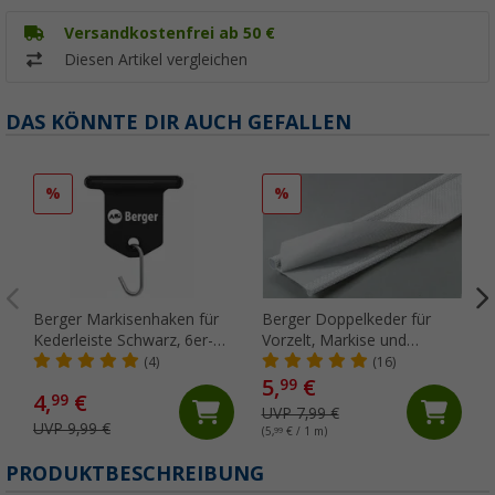
Versandkostenfrei ab 50 €
Diesen Artikel vergleichen
DAS KÖNNTE DIR AUCH GEFALLEN
%
%
Berger Markisenhaken für
Berger Doppelkeder für
Kederleiste Schwarz, 6er-
Vorzelt, Markise und
Pack
Wohnwagen, Meterware
(4)
(16)
5,
€
99
4,
€
99
UVP 7,99 €
UVP 9,99 €
(5,
99
€ / 1 m)
PRODUKTBESCHREIBUNG