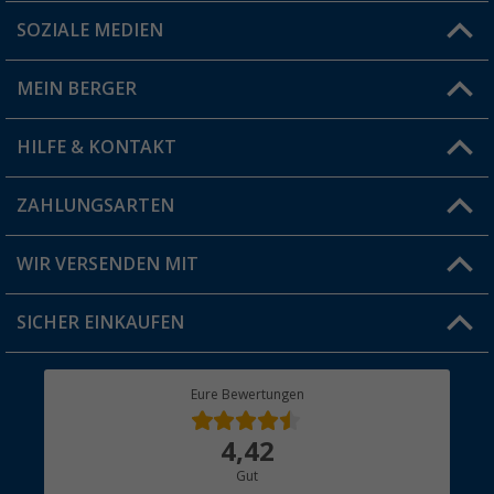
SOZIALE MEDIEN
Du hast eine Frage?
MEIN BERGER
Filiale finden
HILFE & KONTAKT
Vorteilskarte
Blog
ZAHLUNGSARTEN
FAQ & Kontakt
Produkttester
Versandinformationen
WIR VERSENDEN MIT
Jobs & Karriere
Click & Collect
SICHER EINKAUFEN
Geschenkgutschein
Rücksendung
Berger Bewusst
Eure Bewertungen
Bestellstatus
Über uns
4,42
Hauptkatalog
Gut
Händler werden