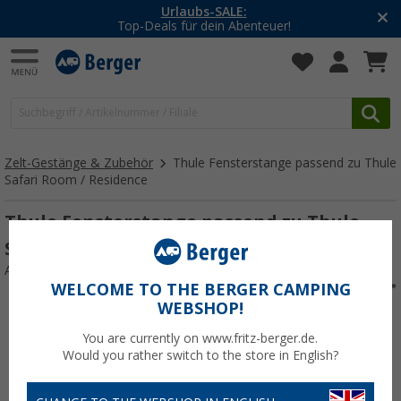
-20% auf Kleidung und Schuhe
Mit dem Aktionscode
20SSV
Zelt-Gestänge & Zubehör
Thule Fensterstange passend zu Thule
Safari Room / Residence
Thule Fensterstange passend zu Thule
Safari Room / Residence
Art.-Nr.: 703408
WELCOME TO THE BERGER CAMPING
WEBSHOP!
You are currently on www.fritz-berger.de.
Would you rather switch to the store in English?