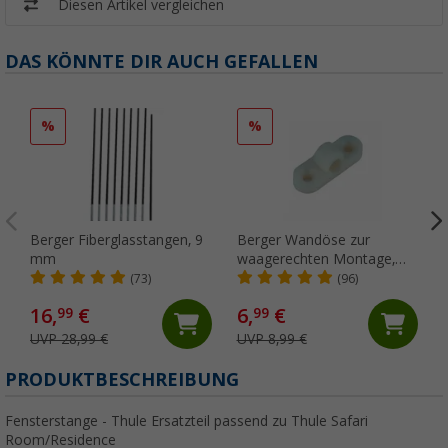
Diesen Artikel vergleichen
DAS KÖNNTE DIR AUCH GEFALLEN
%
%
Berger Fiberglasstangen, 9
Berger Wandöse zur
mm
waagerechten Montage,
5er-Pack
(73)
(96)
16,
€
6,
€
99
99
UVP 28,99 €
UVP 8,99 €
PRODUKTBESCHREIBUNG
Fensterstange - Thule Ersatzteil passend zu Thule Safari
Room/Residence