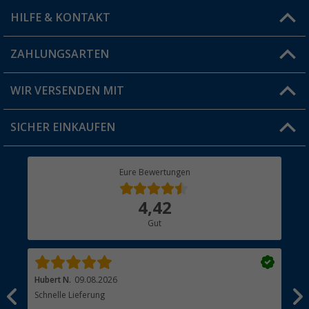
HILFE & KONTAKT
Vorteilskarte
Blog
ZAHLUNGSARTEN
FAQ & Kontakt
Produkttester
Versandinformationen
WIR VERSENDEN MIT
Jobs & Karriere
Click & Collect
SICHER EINKAUFEN
Geschenkgutschein
Rücksendung
Berger Bewusst
Eure Bewertungen
Bestellstatus
Über uns
4,42
Hauptkatalog
Gut
Händler werden
Hubert N.
09.08.2026
Kai 
Schnelle Lieferung
Seh