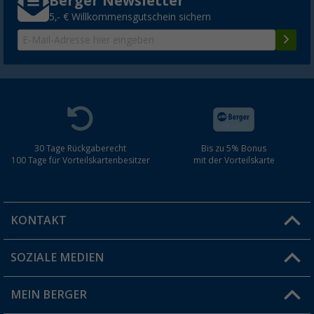
Berger Newsletter
5,- € Willkommensgutschein sichern
30 Tage Rückgaberecht
Bis zu 5% Bonus
100 Tage für Vorteilskartenbesitzer
mit der Vorteilskarte
KONTAKT
SOZIALE MEDIEN
Du hast eine Frage?
MEIN BERGER
Filiale finden