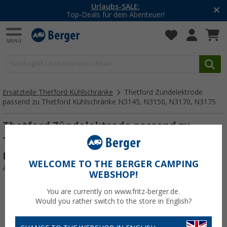
Urlaubs-SALE:
Top-Deals für dein Abenteuer!
Ersatzteile Thetford Kühlschränke
Thetford Zündelektrode
passend zu Thetford Kühlschränke N3145, N3150, N3170, N3175
Thetford Zündelektrode passend zu
Thetford Kühlschränke N3145, N3150,
N3170, N3175
WELCOME TO THE BERGER CAMPING
Art.-Nr.: 126023
WEBSHOP!
You are currently on www.fritz-berger.de.
Would you rather switch to the store in English?