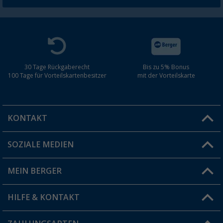
30 Tage Rückgaberecht
Bis zu 5% Bonus
100 Tage für Vorteilskartenbesitzer
mit der Vorteilskarte
KONTAKT
SOZIALE MEDIEN
Du hast eine Frage?
MEIN BERGER
Filiale finden
HILFE & KONTAKT
Vorteilskarte
Blog