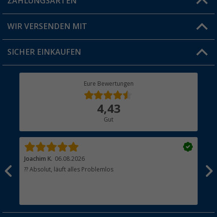
ZAHLUNGSARTEN
FAQ & Kontakt
Produkttester
Versandinformationen
WIR VERSENDEN MIT
Jobs & Karriere
Click & Collect
SICHER EINKAUFEN
Geschenkgutschein
Rücksendung
Berger Bewusst
Eure Bewertungen
Bestellstatus
Über uns
4,43
Hauptkatalog
Gut
Händler werden
Joachim K.
06.08.2026
And
l
?? Absolut, läuft alles Problemlos
Sch
he
esen