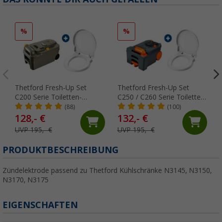
%
%
Thetford Fresh-Up Set
Thetford Fresh-Up Set
C200 Serie Toiletten-
C250 / C260 Serie Toiletten-
Aufbereitungsset 2 teilig
Aufbereitungsset 2 teilig
(88)
(100)
128,- €
132,- €
UVP 195,- €
UVP 195,- €
PRODUKTBESCHREIBUNG
Zündelektrode passend zu Thetford Kühlschränke N3145, N3150,
N3170, N3175
EIGENSCHAFTEN