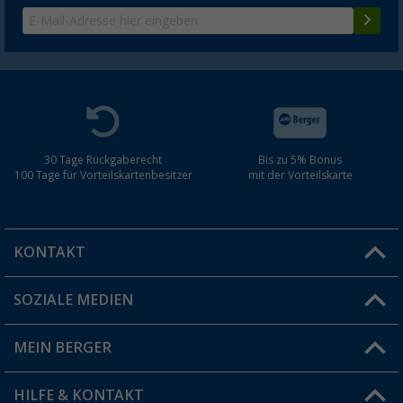
30 Tage Rückgaberecht
Bis zu 5% Bonus
100 Tage für Vorteilskartenbesitzer
mit der Vorteilskarte
KONTAKT
SOZIALE MEDIEN
Du hast eine Frage?
MEIN BERGER
Filiale finden
HILFE & KONTAKT
Vorteilskarte