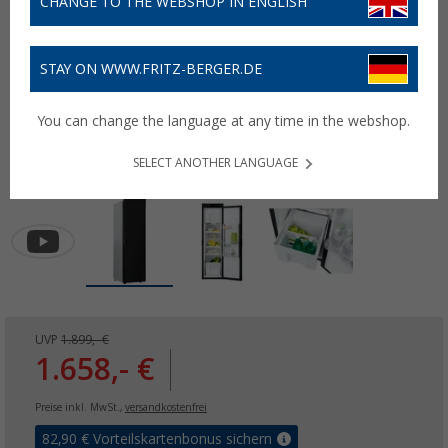
CHANGE TO THE WEBSHOP IN ENGLISH
STAY ON WWW.FRITZ-BERGER.DE
You can change the language at any time in the webshop.
SELECT ANOTHER LANGUAGE
UVP
1.899,- €
1.658,- €
Preise inkl. MwSt.,
versandkostenfrei
82,90
€ Vorteilskartenbonus sichern