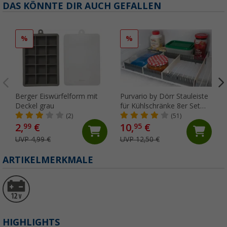
DAS KÖNNTE DIR AUCH GEFALLEN
%
%
Berger Eiswürfelform mit
Purvario by Dörr Stauleiste
Deckel grau
für Kühlschränke 8er Set
anthrazit / hellgrau
(2)
(51)
2,
€
10,
€
99
95
UVP 4,99 €
UVP 12,50 €
ARTIKELMERKMALE
HIGHLIGHTS