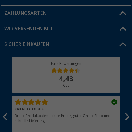
Blog
ZAHLUNGSARTEN
FAQ & Kontakt
Produkttester
Versandinformationen
WIR VERSENDEN MIT
Jobs & Karriere
Click & Collect
SICHER EINKAUFEN
Geschenkgutschein
Rücksendung
Berger Bewusst
Eure Bewertungen
Bestellstatus
Über uns
4,43
Hauptkatalog
Gut
Händler werden
Ralf N.
06.08.2026
Hen
Breite Produktpalette, faire Preise, guter Online Shop und
?
schnelle Lieferung.