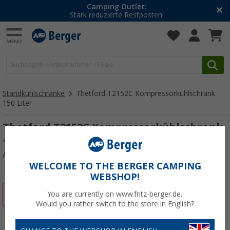
Camping Outlet:
Stark reduzierte Restposten!
Standkühlschränke
Thetford T2152C Kompressorkühlschrank
150 Liter
Thetford T2152C Kompressorkühlschrank
150 Liter
Art.-Nr.: 590125
WELCOME TO THE BERGER CAMPING
WEBSHOP!
%
You are currently on www.fritz-berger.de.
Would you rather switch to the store in English?