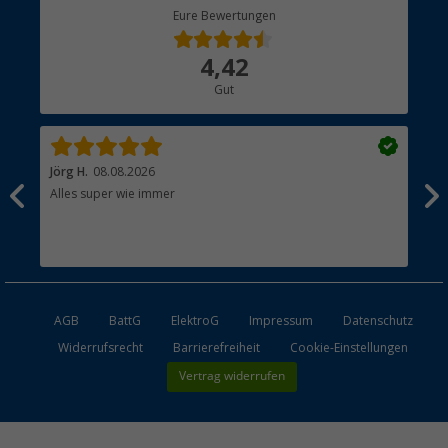
Berger Bewusst
Eure Bewertungen
Bestellstatus
Über uns
4,42
Hauptkatalog
Gut
Händler werden
Jörg H.
08.08.2026
Kla
Alles super wie immer
Ein
und
Lei
Max
unk
AGB
BattG
ElektroG
Impressum
Datenschutz
Widerrufsrecht
Barrierefreiheit
Cookie-Einstellungen
Vertrag widerrufen