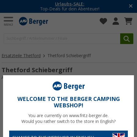
Urlaubs-SALE:
Top-Deals für dein Abenteuer!
Ersatzteile Thetford
Thetford Schiebergriff
Thetford Schiebergriff
Art.-Nr.: Schiebergrifflichtgrau183013
WELCOME TO THE BERGER CAMPING
WEBSHOP!
You are currently on www.fritz-berger.de.
Would you rather switch to the store in English?