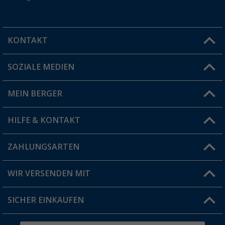
KONTAKT
SOZIALE MEDIEN
Du hast eine Frage?
MEIN BERGER
Filiale finden
HILFE & KONTAKT
Vorteilskarte
Blog
ZAHLUNGSARTEN
FAQ & Kontakt
Produkttester
Versandinformationen
WIR VERSENDEN MIT
Jobs & Karriere
Click & Collect
SICHER EINKAUFEN
Geschenkgutschein
Rücksendung