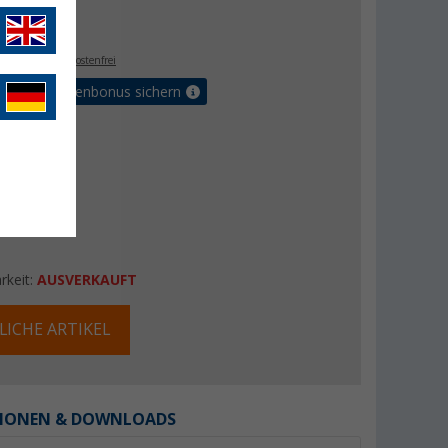
- €
. MwSt.,
versandkostenfrei
Vorteilskartenbonus sichern
rkeit:
AUSVERKAUFT
LICHE ARTIKEL
IONEN & DOWNLOADS