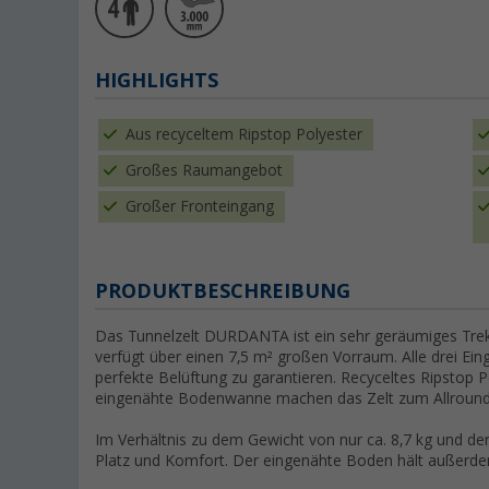
HIGHLIGHTS
Aus recyceltem Ripstop Polyester
Großes Raumangebot
Großer Fronteingang
PRODUKTBESCHREIBUNG
Das Tunnelzelt DURDANTA ist ein sehr geräumiges Trekk
verfügt über einen 7,5 m² großen Vorraum. Alle drei Ei
perfekte Belüftung zu garantieren. Recyceltes Ripstop 
eingenähte Bodenwanne machen das Zelt zum Allrounder
Im Verhältnis zu dem Gewicht von nur ca. 8,7 kg und de
Platz und Komfort. Der eingenähte Boden hält außerde