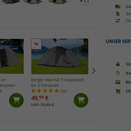
+11
Ve
Be
Di
UNSER SER
%
%
Si
Ko
 4+
Berger Kiwi NZ 3 Kuppelzelt
Berger Campo 4 Tu
Bi
Personen
für 3 Personen
für 4 Personen
Cl
4)
(26)
(3)
49,
€
149,- €
99
UVP 79,99 €
UVP 229,- €