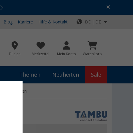
Urlaubs-SALE:
Top-Deals für dein Abenteuer!
Blog
Karriere
Hilfe & Kontakt
DE | DE
Filialen
Merkzettel
Mein Konto
Warenkorb
Themen
Neuheiten
Sale
ür 4 Personen
 €