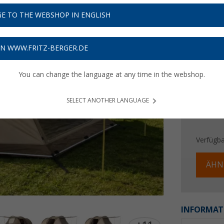
499,
E TO THE WEBSHOP IN ENGLISH
Preise inkl
14,97
€ 
ON WWW.FRITZ-BERGER.DE
You can change the language at any time in the webshop.
SELECT ANOTHER LANGUAGE
Verfügba
ÄHN
INFORMAT