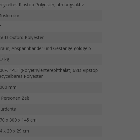
ecyceltes Ripstop Polyester, atmungsaktiv
oskitotür
50D Oxford Polyester
raun, Abspannbänder und Gestänge goldgelb
,7 kg
00% rPET (Polyethylenterephthalat) 68D Ripstop
ecycelbares Polyester
000 mm
 Personen Zelt
urdanta
70 x 300 x 145 cm
4 x 29 x 29 cm