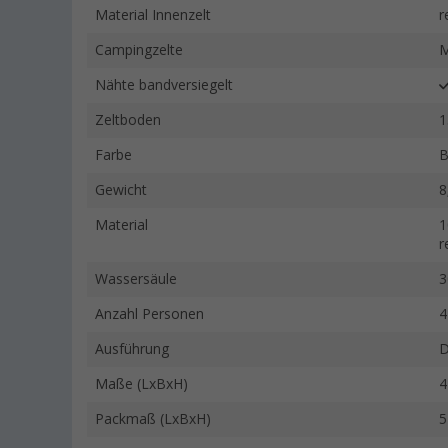
Material Innenzelt
r
Campingzelte
M
Nähte bandversiegelt
Zeltboden
1
Farbe
B
Gewicht
8
Material
1
r
Wassersäule
3
Anzahl Personen
4
Ausführung
D
Maße (LxBxH)
4
Packmaß (LxBxH)
5