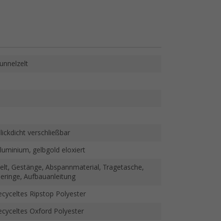
unnelzelt
lickdicht verschließbar
luminium, gelbgold eloxiert
elt, Gestänge, Abspannmaterial, Tragetasche,
eringe, Aufbauanleitung
ecyceltes Ripstop Polyester
ecyceltes Oxford Polyester