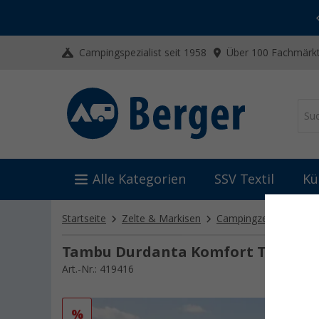
-20% auf Kleidung und Schuhe
Mit dem Aktionscode
20SSV
Campingspezialist seit 1958
Über 100 Fachmärkt
Alle Kategorien
SSV Textil
Kü
Startseite
Zelte & Markisen
Campingzelte
4-Pe
Tambu Durdanta Komfort Trekking 
Art.-Nr.: 419416
%