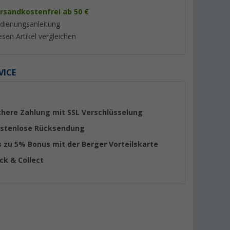
rsandkostenfrei ab 50 €
dienungsanleitung
esen Artikel vergleichen
VICE
%
%
chere Zahlung mit SSL Verschlüsselung
stenlose Rücksendung
nnelzelt
Berger Easy Rock 3
Berger Kiwi NZ 2 K
s zu 5% Bonus mit der Berger Vorteilskarte
Kuppelzelt für 3 Personen
für 2 Personen
ick & Collect
(7)
(26)
64,
€
39,
€
99
99
UVP 89,99 €
UVP 69,99 €