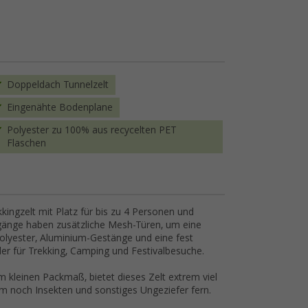
Doppeldach Tunnelzelt
Eingenähte Bodenplane
Polyester zu 100% aus recycelten PET
Flaschen
ingzelt mit Platz für bis zu 4 Personen und
ngänge haben zusätzliche Mesh-Türen, um eine
Polyester, Aluminium-Gestänge und eine fest
 für Trekking, Camping und Festivalbesuche.
m kleinen Packmaß, bietet dieses Zelt extrem viel
m noch Insekten und sonstiges Ungeziefer fern.