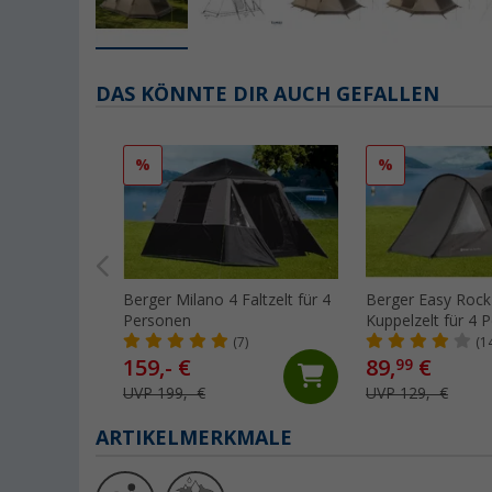
DAS KÖNNTE DIR AUCH GEFALLEN
%
%
Berger Milano 4 Faltzelt für 4
Berger Easy Rock
Personen
Kuppelzelt für 4 
(7)
(1
159,- €
89,
€
99
UVP 199,- €
UVP 129,- €
ARTIKELMERKMALE