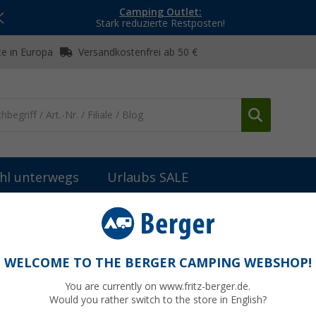
Camping Outlet:
Stark reduzierte Restposten!
e in Europa
Versandkostenfrei ab 50 €
hl unterwegs
Urlaubs SALE
rsonen Zelte
Tambu Durdanta Komfort Trekking Tunnelzelt braun f
Tunnelzelt braun für 4 Personen
WELCOME TO THE BERGER CAMPING WEBSHOP!
You are currently on www.fritz-berger.de.
Would you rather switch to the store in English?
UVP
599,-