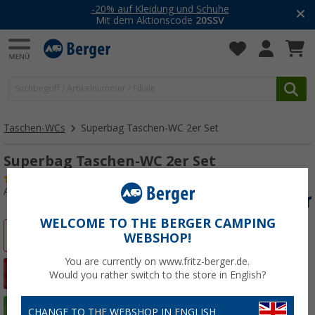
-20% auf Kleidung und Schuhe
Mit dem Aktionscode
20SSV
Taschen-WCs
Superbag Taschen-WC 2er Set
Superbag Taschen-WC 2er Set
(25)
Art.-Nr.: 255730
WELCOME TO THE BERGER CAMPING
%
WEBSHOP!
You are currently on www.fritz-berger.de.
Would you rather switch to the store in English?
CHANGE TO THE WEBSHOP IN ENGLISH