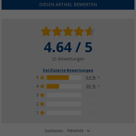
21,
€
99
DIESEN ARTIKEL BEWERTEN
26,99 €
4.64 / 5
Brunner Campingtoilette Optiloo, Eimertoile
(45)
63,
€
09
25 Bewertungen
UVP
74,90 €
Verifizierte Bewertungen
5
64 %
4
36 %
3
0 %
2
0 %
1
0 %
Neueste
Sortieren: