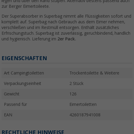
legen und über den Rand stülpen. Alternativ bestens passend auch
zur Berger Eimertoileete.
Der Superabsorber in Superbag nimmt alle Flüssigkeiten sofort und
komplett auf. Superbag nach Gebrauch aus dem Eimer nehmen,
verschließen und im Restmüll entsorgen. Enthält zusätzliches
Erfrischungstuch. Superbag ist zuverlässig, geruchbindend, handlich
und hygienisch.
Lieferung im
2er Pack.
EIGENSCHAFTEN
Art Campingtoiletten
Trockentoilette & Weitere
Verpackungseinheit
2 Stück
Gewicht
126
Passend für
Eimertoiletten
EAN
4260187941008
RECHTLICHE HINWEISE