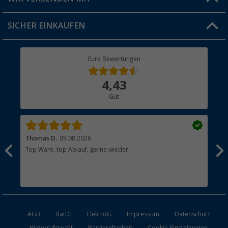
Jobs & Karriere
Click & Collect
SICHER EINKAUFEN
Geschenkgutschein
Rücksendung
Berger Bewusst
Eure Bewertungen
Bestellstatus
Über uns
4,43
Hauptkatalog
Gut
Händler werden
Thomas D.
05.08.2026
Kla
Top Ware, top Ablauf, gerne wieder
Wie
ein
AGB
BattG
ElektroG
Impressum
Datenschutz
Widerrufsrecht
Barrierefreiheit
Cookie-Einstellungen