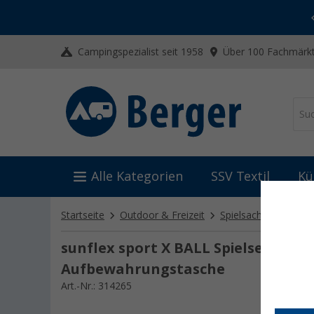
-20% auf Kleidung und Schuhe
Mit dem Aktionscode
20SSV
Campingspezialist seit 1958
Über 100 Fachmärkt
Alle Kategorien
SSV Textil
Kü
Startseite
Outdoor & Freizeit
Spielsachen
sunfl
sunflex sport X BALL Spielset für bi
Aufbewahrungstasche
Art.-Nr.: 314265