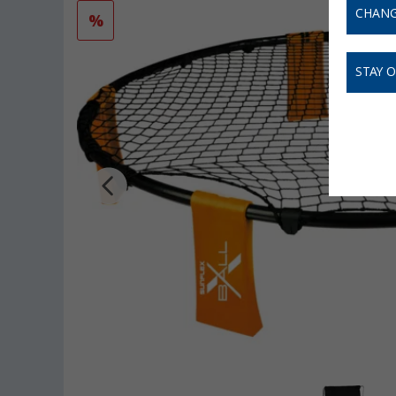
CHANG
%
STAY 