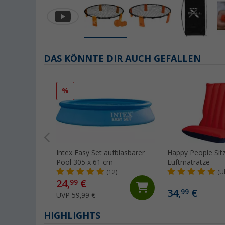
DAS KÖNNTE DIR AUCH GEFALLEN
%
Intex Easy Set aufblasbarer
Happy People Sitz
Pool 305 x 61 cm
Luftmatratze
(12)
(Ü
24,
€
99
34,
€
99
UVP 59,99 €
HIGHLIGHTS