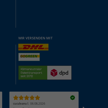
WIR VERSENDEN MIT
cuculeanu l.
06.08.2026
Bärbel K.
06.