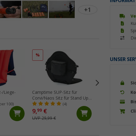
INFORMAT
+1
Ve
Ku
Sp
Di
%
UNSER SER
Si
Ko
-/Liege-
Camptime SUP-Sitz für
Berger Handtuchc
Corvi/Naos Sitz für Stand Up
4er Set lemon
Bi
Paddling-Boards
ber 100)
(4)
(6)
9,
€
99
Cl
2,
€
99
UVP 29,99 €