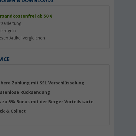
IONEN & DOWNLOADS
rsandkostenfrei ab 50 €
rzanleitung
ielregeln
esen Artikel vergleichen
%
VICE
chere Zahlung mit SSL Verschlüsselung
stenlose Rücksendung
lip Coogee
Happy People Liege-
Happy People Mini
Luftmatratze
Liquidator Wasser
s zu 5% Bonus mit der Berger Vorteilskarte
(farblich sortiert) 1 
(16)
31,
€
99
ick & Collect
2,
€
99
UVP 40,99 €