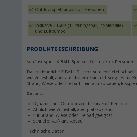
Outdoorspiel für bis zu 4 Personen
Inklusive 3 Bälle (1 Trainingsball, 2 Spielbälle)
und Luftpumpe
PRODUKTBESCHREIBUNG
sunflex sport X BALL Spielset für bis zu 4 Personen
Das actionreiche X BALL Set von sunflex bietet schnellen
wie Volleyball, aber auf kleinem Spielfeld, sorgt es fü
Strand, Wiese oder Freibad – einfach aufbauen, losspi
Details:
Dynamisches Outdoorspiel für bis zu 4 Personen
Ähnlich wie Volleyball, aber platzsparend
Für Strand, Wiese oder Freibad geeignet
Schneller Auf- und Abbau
Technische Daten: