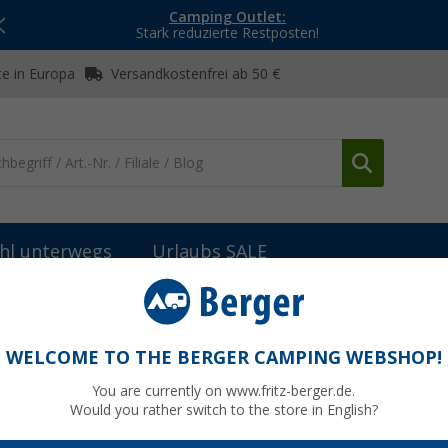
Camping Outlet:
Stark reduzierte Restposten!
e in Europa
Versandkostenfrei ab 50 €
hl unterwegs
Urlaubs SALE
ex sport X BALL Spielset für bis zu 4 Personen inklusive Aufbewahrun
s zu 4 Personen inklusive
WELCOME TO THE BERGER CAMPING WEBSHOP!
You are currently on www.fritz-berger.de.
Would you rather switch to the store in English?