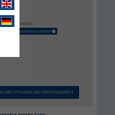
 €
€
9
. MwSt.,
zzgl. Versandkosten
5% Vorteilskartenbonus sichern
ACHRICHTIGUNG BEI VERFÜGBARKEIT