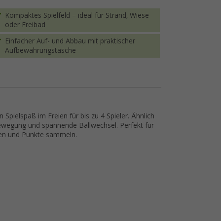
Kompaktes Spielfeld – ideal für Strand, Wiese
oder Freibad
Einfacher Auf- und Abbau mit praktischer
Aufbewahrungstasche
 Spielspaß im Freien für bis zu 4 Spieler. Ähnlich
r Bewegung und spannende Ballwechsel. Perfekt für
elen und Punkte sammeln.