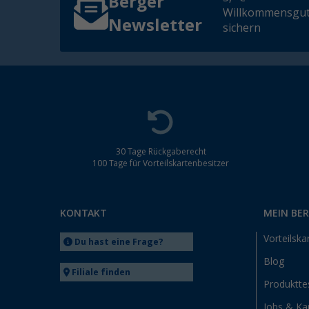
Berger
Willkommensgut
Newsletter
sichern
30 Tage Rückgaberecht
100 Tage für Vorteilskartenbesitzer
KONTAKT
MEIN BE
Vorteilska
Du hast eine Frage?
Blog
Filiale finden
Produktte
Jobs & Kar