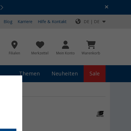
Urlaubs-SALE:
Top-Deals für dein Abenteuer!
Blog
Karriere
Hilfe & Kontakt
DE | DE
Filialen
Merkzettel
Mein Konto
Warenkorb
Themen
Neuheiten
Sale
gstasche