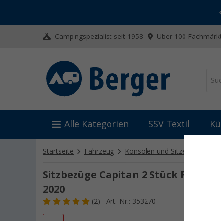
-20% auf Kleidung und Schuhe
Mit dem Aktionscode
20SSV
Campingspezialist seit 1958
Über 100 Fachmärkt
Alle Kategorien
SSV Textil
Kü
Startseite
Fahrzeug
Konsolen und Sitze
Sitze
Sitzbezüge Capitan 2 Stück Fiat Duc
2020
(2)
Art.-Nr.: 353270