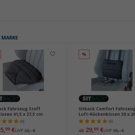
R MARKE
%
ack Fahrzeug Stoff
Sitback Comfort Fahrzeu
kissen 41,5 x 27,5 cm
Luft-Rückenkissen 30 x 2
(6)
(6)
5,
€
29,
€
99
99
UVP
20,- €
ab
UVP
36,- €