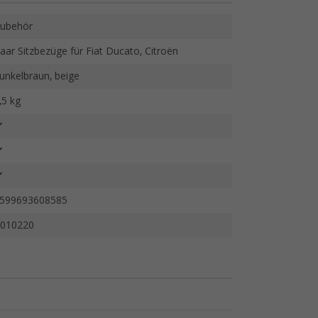
ubehör
aar Sitzbezüge für Fiat Ducato, Citroën
unkelbraun, beige
,5 kg
599693608585
010220