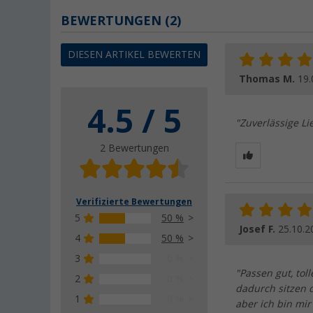
BEWERTUNGEN
(2)
DIESEN ARTIKEL BEWERTEN
Thomas M.
19.
4.5 / 5
"Zuverlässige Li
2 Bewertungen
Verifizierte Bewertungen
5
50 %
Josef F.
25.10.2
4
50 %
3
0 %
"Passen gut, tol
2
0 %
dadurch sitzen d
1
0 %
aber ich bin mi