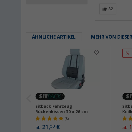
ÄHNLICHE ARTIKEL
MEHR VON DIESE
%
Sitback Fahrzeug
Sitb
Rückenkissen 30 x 26 cm
Keil
(8)
21,
€
1
50
ab
ab