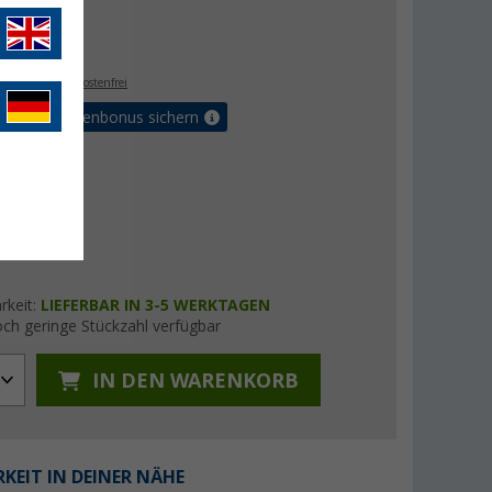
 €
- €
. MwSt.,
versandkostenfrei
Vorteilskartenbonus sichern
rkeit:
LIEFERBAR IN 3-5 WERKTAGEN
ch geringe Stückzahl verfügbar
IN DEN WARENKORB
KEIT IN DEINER NÄHE