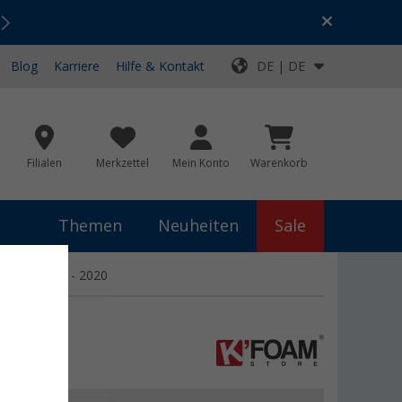
Urlaubs-SALE:
Top-Deals für dein Abenteuer!
Blog
Karriere
Hilfe & Kontakt
DE | DE
Filialen
Merkzettel
Mein Konto
Warenkorb
Themen
Neuheiten
Sale
xer Bj. 2006 - 2020
-