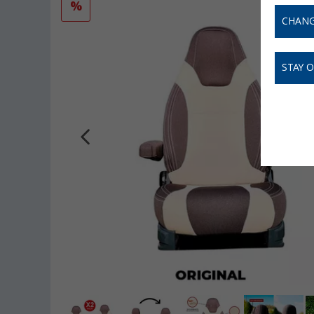
%
CHANG
STAY 