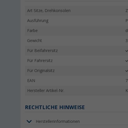
Art Sitze, Drehkonsolen
Z
Ausführung
P
Farbe
d
Gewicht
3
Für Beifahrersitz
Für Fahrersitz
Für Originalsitz
EAN
7
Hersteller Artikel-Nr.
K
RECHTLICHE HINWEISE
Herstellerinformationen