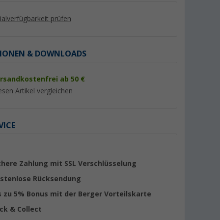
lialverfügbarkeit prüfen
IONEN & DOWNLOADS
rsandkostenfrei ab 50 €
%
%
esen Artikel vergleichen
VICE
elmutter
Bremer Sitzbezüge
Sportscraft Sitzkast
Wohnmobil Schonbezüge C-
X250
Serie 2 Stück für Fiat Ducato /
(5)
(12)
chere Zahlung mit SSL Verschlüsselung
Jumper / Boxer grün/schwarz
169,- €
218,- €
stenlose Rücksendung
UVP 199,- €
UVP 289,- €
s zu 5% Bonus mit der Berger Vorteilskarte
ick & Collect