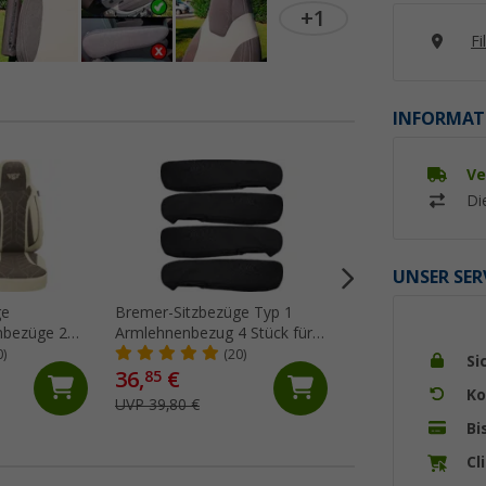
+1
Fi
INFORMAT
Ve
%
Di
UNSER SER
ge
Bremer-Sitzbezüge Typ 1
AL-KO Metallspind
nbezüge 2
Armlehnenbezug 4 Stück für
ca. 16 mm
/ Jumper /
Ducato / Boxer / Jumper
0)
(20)
(87)
Si
n
schwarz
36,
€
15,
€
85
99
Ko
UVP 39,80 €
UVP 19,95 €
Bi
Cl