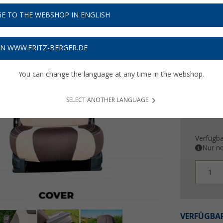
UVP
409,-
349,
E TO THE WEBSHOP IN ENGLISH
Preise inkl
ON WWW.FRITZ-BERGER.DE
10,47
€ 
You can change the language at any time in the webshop.
SELECT ANOTHER LANGUAGE
Verfügba
Nur no
1
VERFÜGBAR