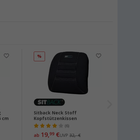
%
%
g
Sitback Neck Stoff
Sitbac
6 cm
Kopfstützenkissen
Fahrz
Seite
(6)
Black
19,
€
99
ab
UVP
32,- €