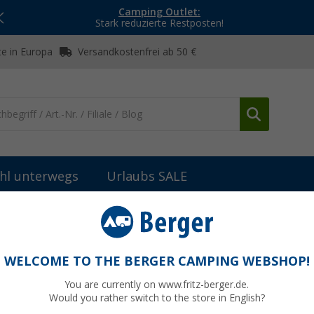
Camping Outlet:
Stark reduzierte Restposten!
e in Europa
Versandkostenfrei ab 50 €
hl unterwegs
Urlaubs SALE
Sitzbezüge Capitan 2 Stück Fiat Ducato, Citroën Jumper, Peugeot Bo
ato, Citroën Jumper, Peugeot Boxer Bj. 2006 
WELCOME TO THE BERGER CAMPING WEBSHOP!
You are currently on www.fritz-berger.de.
Would you rather switch to the store in English?