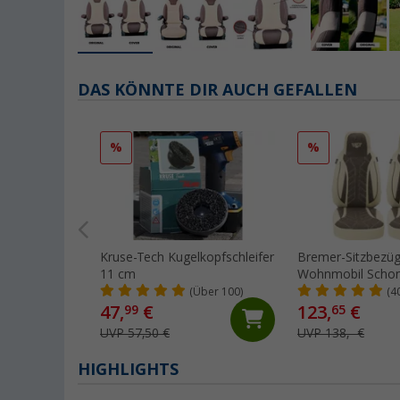
DAS KÖNNTE DIR AUCH GEFALLEN
%
%
Kruse-Tech Kugelkopfschleifer
Bremer-Sitzbezü
11 cm
Wohnmobil Scho
Stück für Ducato 
(Über 100)
(4
Boxer beige/brau
47,
€
123,
€
99
65
UVP 57,50 €
UVP 138,- €
HIGHLIGHTS