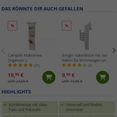
DAS KÖNNTE DIR AUCH GEFALLEN
%
%
Camplife Makramee
Berger Hakenleiste mit vier
Organizer L
Haken für Wohnwagen und
Markisen (1 Stück)
(21)
(3)
19,
€
9,
€
99
99
UVP 24,99 €
UVP 11,99 €
(
HIGHLIGHTS
Kombinierbar mit silwy
Universell und flexibel
Pads und Platzsets
einsetzbar