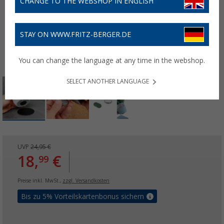
CHANGE TO THE WEBSHOP IN ENGLISH
STAY ON WWW.FRITZ-BERGER.DE
You can change the language at any time in the webshop.
SELECT ANOTHER LANGUAGE
UVP
24,95 €
18,
€
99
Preise inkl. MwSt.,
zzgl. Versandkosten
Bis zu 5% Vorteilskartenbonus sichern