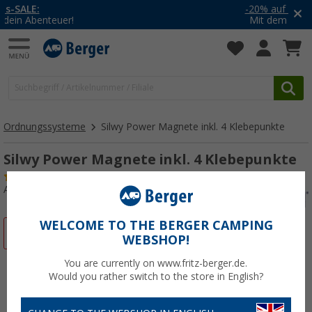
-20% auf Kleidung und Schuhe
Mit dem Aktionscode
20SSV
Ordnungssysteme
Silwy Power Magnete inkl. 4 Klebepunkte
Silwy Power Magnete inkl. 4 Klebepunkte
(6)
Art.-Nr.: 880322
WELCOME TO THE BERGER CAMPING
%
WEBSHOP!
You are currently on www.fritz-berger.de.
Would you rather switch to the store in English?