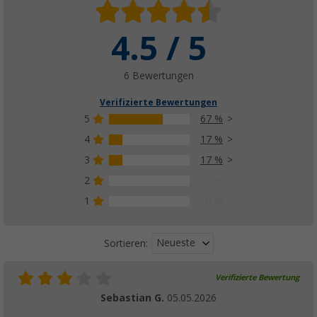
Silwy Magnet-Pads 6,5 cm 4er Set
4.5 / 5
(4)
14,
€
99
UVP
19,95 €
6 Bewertungen
Weitere Ausführungen erhältlich
Verifizierte Bewertungen
5
67 %
4
17 %
Silwy Magnet-Pads 6,5 cm 4er Set
3
17 %
(4)
2
0 %
14,
€
99
UVP
19,95 €
1
0 %
Weitere Ausführungen erhältlich
Neueste
Sortieren:
Verifizierte Bewertung
Sebastian G.
05.05.2026