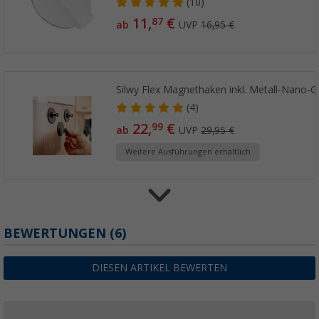
(10)
11,
€
87
ab
UVP
16,95 €
Silwy Flex Magnethaken inkl. Metall-Nano-Ge
(4)
22,
€
99
ab
UVP
29,95 €
Weitere Ausführungen erhältlich
Silwy Magnet-Haken THE ONE inkl. Pad
BEWERTUNGEN
(6)
(12)
18,
€
99
DIESEN ARTIKEL BEWERTEN
ab
UVP
24,95 €