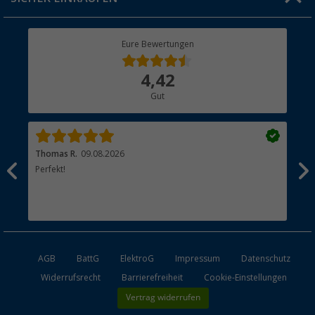
Geschenkgutschein
Rücksendung
Berger Bewusst
Eure Bewertungen
Bestellstatus
Über uns
4,42
Hauptkatalog
Gut
Händler werden
Thomas R.
09.08.2026
Rei
men.
Perfekt!
Top
esen
AGB
BattG
ElektroG
Impressum
Datenschutz
Widerrufsrecht
Barrierefreiheit
Cookie-Einstellungen
Vertrag widerrufen