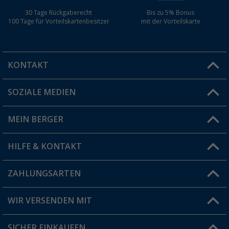
30 Tage Rückgaberecht
Bis zu 5% Bonus
100 Tage für Vorteilskartenbesitzer
mit der Vorteilskarte
KONTAKT
SOZIALE MEDIEN
Du hast eine Frage?
MEIN BERGER
Filiale finden
HILFE & KONTAKT
Vorteilskarte
Blog
ZAHLUNGSARTEN
FAQ & Kontakt
Produkttester
Versandinformationen
WIR VERSENDEN MIT
Jobs & Karriere
Click & Collect
SICHER EINKAUFEN