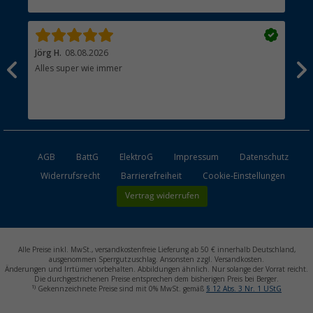
Händler werden
Jörg H.
08.08.2026
Kla
Alles super wie immer
Ein
und
Lei
Max
unk
AGB
BattG
ElektroG
Impressum
Datenschutz
Widerrufsrecht
Barrierefreiheit
Cookie-Einstellungen
Vertrag widerrufen
Alle Preise inkl. MwSt., versandkostenfreie Lieferung ab 50 € innerhalb Deutschland,
ausgenommen Sperrgutzuschlag. Ansonsten zzgl. Versandkosten.
Änderungen und Irrtümer vorbehalten. Abbildungen ähnlich. Nur solange der Vorrat reicht.
Die durchgestrichenen Preise entsprechen dem bisherigen Preis bei Berger.
1)
Gekennzeichnete Preise sind mit 0% MwSt. gemäß
§ 12 Abs. 3 Nr. 1 UStG