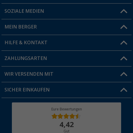
SOZIALE MEDIEN
Du hast eine Frage?
MEIN BERGER
Filiale finden
HILFE & KONTAKT
Vorteilskarte
Blog
ZAHLUNGSARTEN
FAQ & Kontakt
Produkttester
Versandinformationen
WIR VERSENDEN MIT
Jobs & Karriere
Click & Collect
SICHER EINKAUFEN
Geschenkgutschein
Rücksendung
Berger Bewusst
Eure Bewertungen
Bestellstatus
Über uns
4,42
Hauptkatalog
Gut