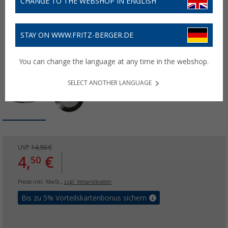
CHANGE TO THE WEBSHOP IN ENGLISH
STAY ON WWW.FRITZ-BERGER.DE
You can change the language at any time in the webshop.
SELECT ANOTHER LANGUAGE
UVP
14,90 €
4,
€
50
Preise inkl. MwSt.,
zzgl. Versandkosten
Bis zu 5% Vorteilskartenbonus sichern