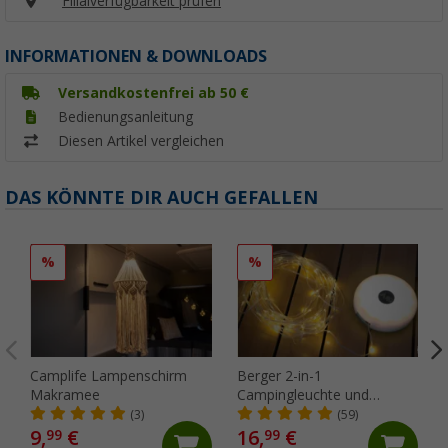
Filialverfügbarkeit prüfen
INFORMATIONEN & DOWNLOADS
Versandkostenfrei ab 50 €
Bedienungsanleitung
Diesen Artikel vergleichen
DAS KÖNNTE DIR AUCH GEFALLEN
%
%
Camplife Lampenschirm
Berger 2-in-1
Makramee
Campingleuchte und
Lichterkette (Länge 10 m)
(3)
(59)
9,
€
16,
€
99
99