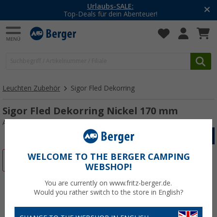
Urlaubs-SALE:
Top-Deals für dein Abenteuer!
Leuchten Zubehör
Sigor Fled Dekorring
Sigor Fled Dekorring Nickel 170 mm
Art.-Nr.: 198047
WELCOME TO THE BERGER CAMPING
%
WEBSHOP!
You are currently on www.fritz-berger.de.
Would you rather switch to the store in English?