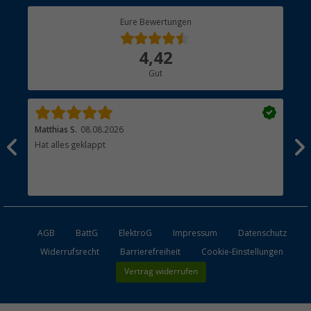
Berger Bewusst
Eure Bewertungen
Bestellstatus
Über uns
4,42
Hauptkatalog
Gut
Händler werden
Matthias S.
08.08.2026
Kat
Hat alles geklappt
Sch
Bez
AGB
BattG
ElektroG
Impressum
Datenschutz
Widerrufsrecht
Barrierefreiheit
Cookie-Einstellungen
Vertrag widerrufen