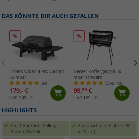
DAS KÖNNTE DIR AUCH GEFALLEN
%
%
Enders Urban II Pro Gasgrill
Berger Koffergasgrill 50
50 mbar
mbar schwarz
(93)
(Über 100)
179,- €
99,
€
99
UVP 249,- €
UVP 139,- €
HIGHLIGHTS
3-in-1 Funktion: Grillen,
Austauschbare Platten (30
Braten, Waffeln
x 22 cm)