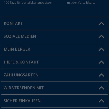
100 Tage für Vorteilskartenbesitzer
mit der Vorteilskarte
KONTAKT
SOZIALE MEDIEN
Du hast eine Frage?
MEIN BERGER
Filiale finden
HILFE & KONTAKT
Vorteilskarte
Blog
ZAHLUNGSARTEN
FAQ & Kontakt
Produkttester
Versandinformationen
WIR VERSENDEN MIT
Jobs & Karriere
Click & Collect
SICHER EINKAUFEN
Geschenkgutschein
Rücksendung