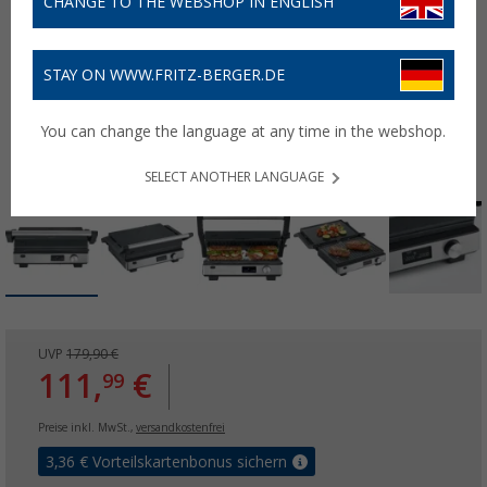
CHANGE TO THE WEBSHOP IN ENGLISH
STAY ON WWW.FRITZ-BERGER.DE
You can change the language at any time in the webshop.
SELECT ANOTHER LANGUAGE
UVP
179,90 €
111,
€
99
Preise inkl. MwSt.,
versandkostenfrei
3,36
€ Vorteilskartenbonus sichern