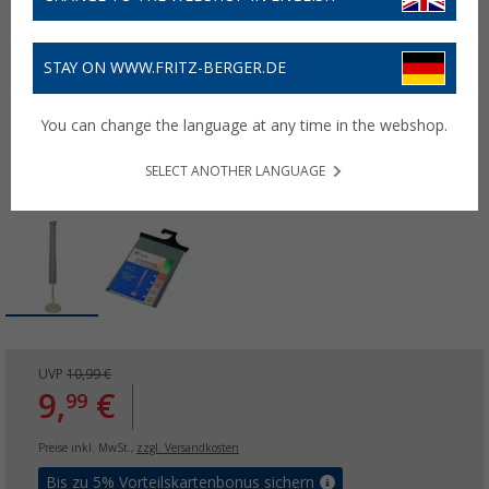
STAY ON WWW.FRITZ-BERGER.DE
You can change the language at any time in the webshop.
SELECT ANOTHER LANGUAGE
UVP
10,99 €
9,
€
99
Preise inkl. MwSt.,
zzgl. Versandkosten
Bis zu 5% Vorteilskartenbonus sichern