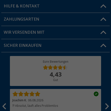
HILFE & KONTAKT
Vorteilskarte
Blog
ZAHLUNGSARTEN
FAQ & Kontakt
Produkttester
Versandinformationen
WIR VERSENDEN MIT
Jobs & Karriere
Click & Collect
SICHER EINKAUFEN
Geschenkgutschein
Rücksendung
Berger Bewusst
Eure Bewertungen
Bestellstatus
Über uns
4,43
Hauptkatalog
Gut
Händler werden
Joachim K.
06.08.2026
And
l
?? Absolut, läuft alles Problemlos
Sch