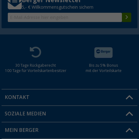
5,- € Willkommensgutschein sichern
30 Tage Rückgaberecht
Bis zu 5% Bonus
100 Tage für Vorteilskartenbesitzer
mit der Vorteilskarte
KONTAKT
SOZIALE MEDIEN
Du hast eine Frage?
MEIN BERGER
Filiale finden