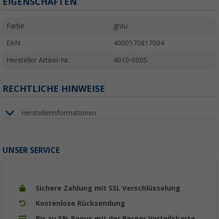
EIGENSCHAFTEN
Farbe
grau
EAN
4000570817004
Hersteller Artikel-Nr.
4010-0005
RECHTLICHE HINWEISE
Herstellerinformationen
UNSER SERVICE
Sichere Zahlung mit SSL Verschlüsselung
Kostenlose Rücksendung
Bis zu 5% Bonus mit der Berger Vorteilskarte