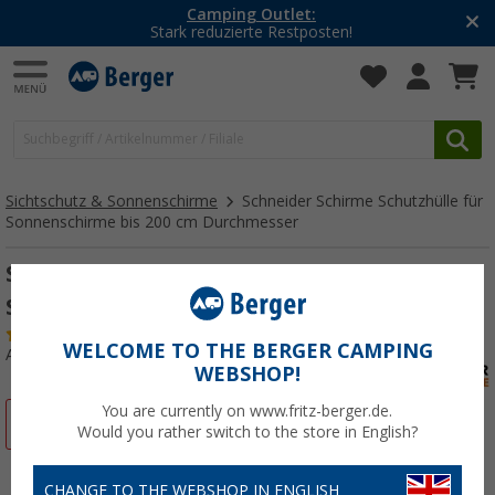
Camping Outlet:
Stark reduzierte Restposten!
Sichtschutz & Sonnenschirme
Schneider Schirme Schutzhülle für
Sonnenschirme bis 200 cm Durchmesser
Schneider Schirme Schutzhülle für
Sonnenschirme bis 200 cm Durchmesser
(9)
WELCOME TO THE BERGER CAMPING
Art.-Nr.: 705670
WEBSHOP!
You are currently on www.fritz-berger.de.
%
Would you rather switch to the store in English?
CHANGE TO THE WEBSHOP IN ENGLISH