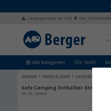
-20% auf Kleidung und Schuhe
Mit dem Aktionscode
20SSV
Campingspezialist seit 1958
Über 100 Fachmärkt
Alle Kategorien
SSV Textil
Kü
Startseite
Wasser & Sanitär
Campingtoiletten
S
Safe Camping Entkalker Entkalkun
Art.-Nr.: 224394