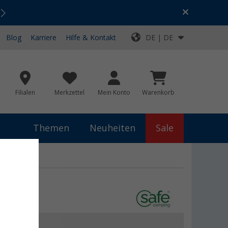
Urlaubs-SALE:
Top-Deals für dein Abenteuer!
Blog
Karriere
Hilfe & Kontakt
DE | DE
Filialen
Merkzettel
Mein Konto
Warenkorb
Themen
Neuheiten
Sale