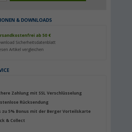
IONEN & DOWNLOADS
rsandkostenfrei ab 50 €
wnload Sicherheitsdatenblatt
%
%
esen Artikel vergleichen
VICE
 Sachets
Thetford Aqua Kem Blue
Thetford Aqua Kem
Tabs
Sachets Sanitärzusatz 15
Sanitärflüssigkeit 2 
Tabs
er 100)
(Über 100)
(Übe
chere Zahlung mit SSL Verschlüsselung
13,
€
12,
€
99
99
stenlose Rücksendung
UVP 19,95 €
UVP 17,95 €
(0,
93
€ / 1 ST)
(6,
50
€ / 1 l)
s zu 5% Bonus mit der Berger Vorteilskarte
ick & Collect