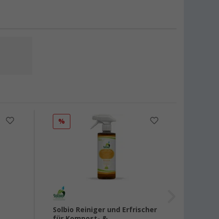
%
Solbio Reiniger und Erfrischer
Thetf
für Kompost- &
Bowl 