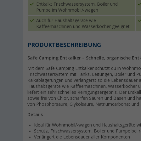
Entkalkt Frischwassersystem, Boiler und
Pumpe im Wohnmobil/-wagen
Auch für Haushaltsgeräte wie
Kaffeemaschinen und Wasserkocher geeignet
PRODUKTBESCHREIBUNG
Safe Camping Entkalker – Schnelle, organische En
Mit dem Safe Camping Entkalker schützt du in Wohnm
Frischwassersystem mit Tanks, Leitungen, Boiler und 
Kalkablagerungen und verlängerst so die Lebensdauer al
Haushaltsgeräte wie Kaffeemaschinen, Wasserkocher 
liefert ein sehr schnelles Reinigungsergebnis. Der Entka
sowie frei von Chlor, scharfen Säuren und Basen und ha
von Phosphorsäure, Glykolsäure, Natriumcarbonat und 
Details
Ideal für Wohnmobil/-wagen und Haushaltsgeräte w
Schützt Frischwassersystem, Boiler und Pumpe bei 
Verlängert die Lebensdauer aller Komponenten