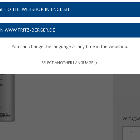
11,
9
E TO THE WEBSHOP IN ENGLISH
47,
€ / l
80
Preise inkl
ON WWW.FRITZ-BERGER.DE
Bis zu 
You can change the language at any time in the webshop.
Füllmen
250 ml
SELECT ANOTHER LANGUAGE
Verfügba
1