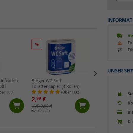
INFORMAT
Ve
Do
%
%
Di
UNSER SER
infektion
Berger WC Soft
Berger Fresh Blue
00 l
Toilettenpapier (4 Rollen)
Sanitärzusatz 15 
ber 100)
(Über 100)
(Üb
Si
2,
€
9,
€
99
99
Ko
UVP 3,99 €
UVP 17,99 €
(0,
75
€ / 1 ST)
(0,
67
€ / 1 ST)
Bi
Cl