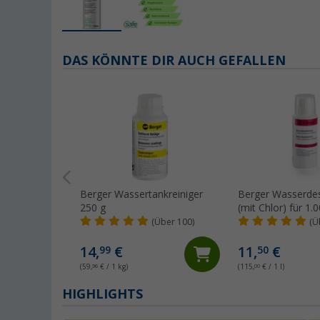
DAS KÖNNTE DIR AUCH GEFALLEN
Berger Wassertankreiniger
Berger Wasserdes
250 g
(mit Chlor) für 1.0
(Über 100)
(Ü
14,
€
11,
€
99
50
(59,
96
€ / 1 kg)
(115,
00
€ / 1 l)
HIGHLIGHTS