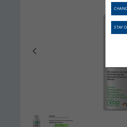
CHANG
STAY 