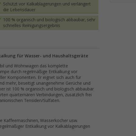
Schützt vor Kalkablagerungen und verlängert
die Lebensdauer
100 % organisch und biologisch abbaubar, sehr
schnelles Reinigungsergebnis
tkalkung für Wasser- und Haushaltsgeräte
obil und Wohnwagen das komplette
Pumpe durch regelmäßige Entkalkung vor
ler Komponenten. Er eignet sich auch für
und mehr, beseitigt unangenehme Gerüche und
lker ist 100 % organisch und biologisch abbaubar
rten quarternären Verbindungen, zusätzlich frei
anionischen Tensiden/Sulfaten.
ie Kaffeemaschinen, Wasserkocher usw.
regelmäßiger Entkalkung vor Kalkablagerungen