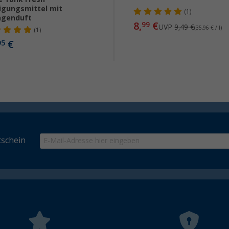
igungsmittel mit
(1)
ngenduft
8,
€
99
UVP
9,49 €
(35,96 € / l)
(1)
€
95
schein