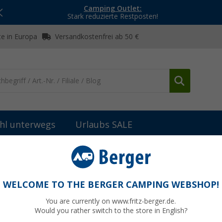
Camping Outlet:
Stark reduzierte Restposten!
e in Europa
Versandkostenfrei ab 50 €
hl unterwegs
Urlaubs SALE
anitärreiniger & Pflege
Safe Camping Entkalker Entkalkungsmittel
gsmittel 250 ml
WELCOME TO THE BERGER CAMPING WEBSHOP!
You are currently on www.fritz-berger.de.
Would you rather switch to the store in English?