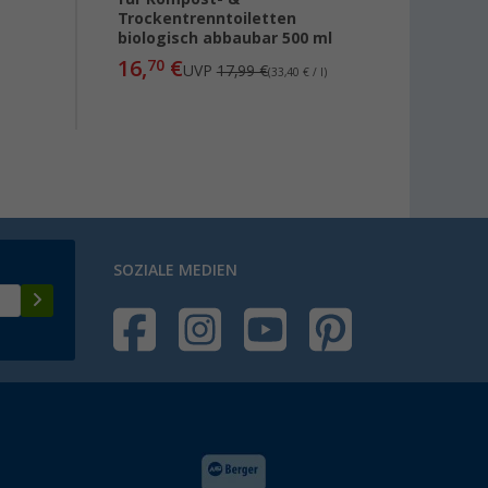
Trockentrenntoiletten
Toile
biologisch abbaubar 500 ml
Breez
16,
€
8,
70
95
UVP
17,99 €
(33,40 € / l)
SOZIALE MEDIEN