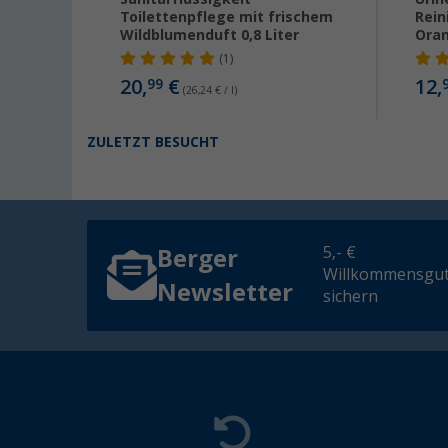
Toilettenpflege mit frischem
Rein
Wildblumenduft 0,8 Liter
Ora
(1)
20,
€
12,
99
(26,24 € / l)
ZULETZT BESUCHT
5,- €
Berger
Willkommensgut
Newsletter
sichern