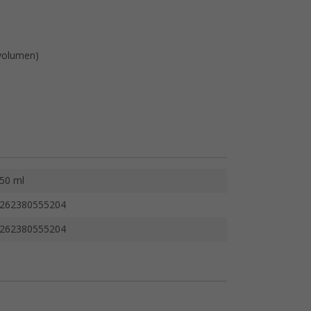
rvolumen)
50 ml
262380555204
262380555204