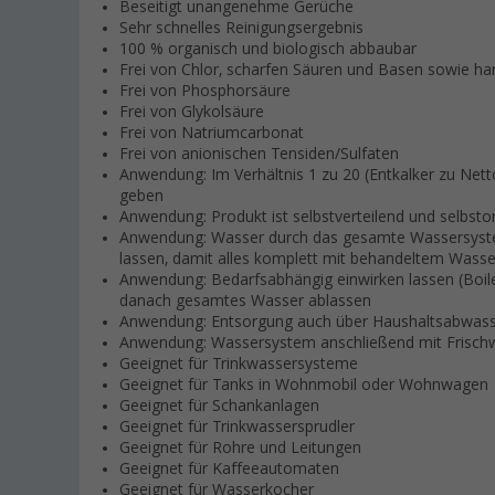
Beseitigt unangenehme Gerüche
Sehr schnelles Reinigungsergebnis
100 % organisch und biologisch abbaubar
Frei von Chlor, scharfen Säuren und Basen sowie ha
Frei von Phosphorsäure
Frei von Glykolsäure
Frei von Natriumcarbonat
Frei von anionischen Tensiden/Sulfaten
Anwendung: Im Verhältnis 1 zu 20 (Entkalker zu Net
geben
Anwendung: Produkt ist selbstverteilend und selbsto
Anwendung: Wasser durch das gesamte Wassersystem
lassen, damit alles komplett mit behandeltem Wasser 
Anwendung: Bedarfsabhängig einwirken lassen (Boiler
danach gesamtes Wasser ablassen
Anwendung: Entsorgung auch über Haushaltsabwass
Anwendung: Wassersystem anschließend mit Frisch
Geeignet für Trinkwassersysteme
Geeignet für Tanks in Wohnmobil oder Wohnwagen
Geeignet für Schankanlagen
Geeignet für Trinkwassersprudler
Geeignet für Rohre und Leitungen
Geeignet für Kaffeeautomaten
Geeignet für Wasserkocher