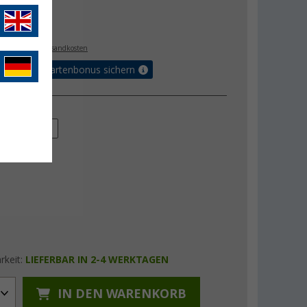
€
5
. MwSt.,
zzgl. Versandkosten
5% Vorteilskartenbonus sichern
ge
500 ml
rkeit:
LIEFERBAR IN 2-4 WERKTAGEN
IN DEN WARENKORB