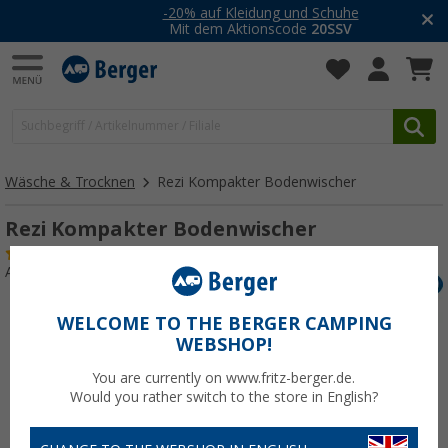
-20% auf Kleidung und Schuhe
Mit dem Aktionscode
20SSV
Wäsche & Trocknen
Rezi Kompakter Bodenwischer
Rezi Kompakter Bodenwischer
(4)
Art.-Nr.: 489550
WELCOME TO THE BERGER CAMPING
WEBSHOP!
You are currently on www.fritz-berger.de.
Would you rather switch to the store in English?