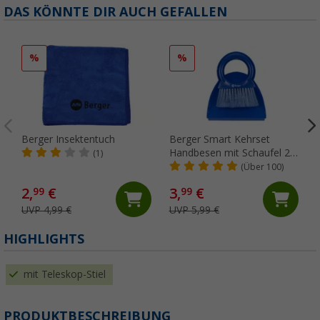
DAS KÖNNTE DIR AUCH GEFALLEN
%
%
Berger Insektentuch
Berger Smart Kehrset
Handbesen mit Schaufel 2-
(1)
tlg.
(Über 100)
2,
€
3,
€
99
99
UVP 4,99 €
UVP 5,99 €
HIGHLIGHTS
mit Teleskop-Stiel
PRODUKTBESCHREIBUNG