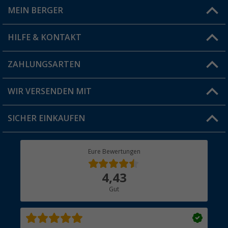
MEIN BERGER
Filiale finden
HILFE & KONTAKT
Vorteilskarte
Blog
ZAHLUNGSARTEN
FAQ & Kontakt
Produkttester
Versandinformationen
WIR VERSENDEN MIT
Jobs & Karriere
Click & Collect
SICHER EINKAUFEN
Geschenkgutschein
Rücksendung
Berger Bewusst
Eure Bewertungen
Bestellstatus
Über uns
4,43
Hauptkatalog
Gut
Händler werden