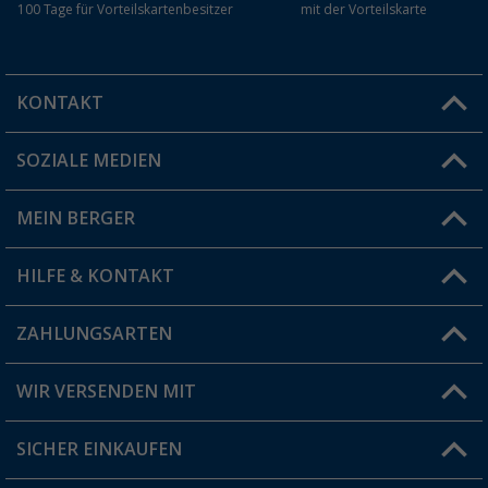
100 Tage für Vorteilskartenbesitzer
mit der Vorteilskarte
KONTAKT
SOZIALE MEDIEN
Du hast eine Frage?
MEIN BERGER
Filiale finden
HILFE & KONTAKT
Vorteilskarte
Blog
ZAHLUNGSARTEN
FAQ & Kontakt
Produkttester
Versandinformationen
WIR VERSENDEN MIT
Jobs & Karriere
Click & Collect
SICHER EINKAUFEN
Geschenkgutschein
Rücksendung