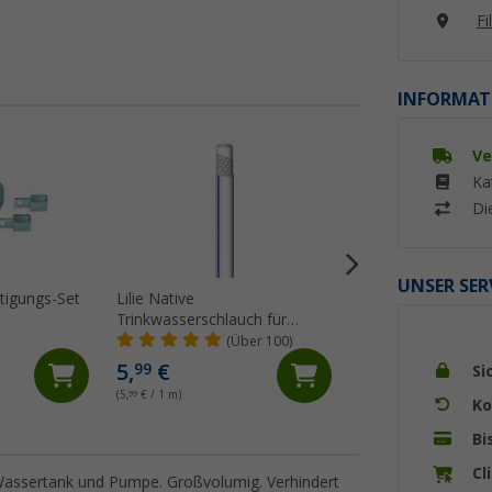
Fi
INFORMAT
Ve
Ka
Di
UNSER SER
tigungs-Set
Lilie Native
Lilie Spiralschlauc
Trinkwasserschlauch für
mm
Kaltwasser 10x15 mm
(Über 100)
(99)
(Meterware)
5,
€
5,
€
99
50
Si
(5,
99
€ / 1 m)
(5,
50
€ / 1 m)
Ko
Bi
Cl
 Wassertank und Pumpe. Großvolumig. Verhindert