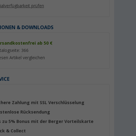
lialverfügbarkeit prüfen
IONEN & DOWNLOADS
rsandkostenfrei ab 50 €
%
%
talogseite: 366
esen Artikel vergleichen
VICE
h grau Ø 25
Berger TP25 Premium
Berger Einfüllkanne
Tauchpumpe lebensmittelecht
flexiblem Ausgießer
12V 1,8 bar 25 l/min
(21)
(Übe
26,
€
19,
€
99
99
chere Zahlung mit SSL Verschlüsselung
UVP 34,99 €
UVP 29,99 €
stenlose Rücksendung
s zu 5% Bonus mit der Berger Vorteilskarte
ick & Collect