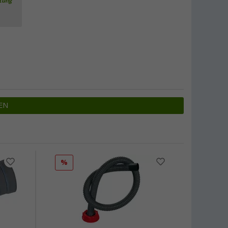
rtung
EN
%
%