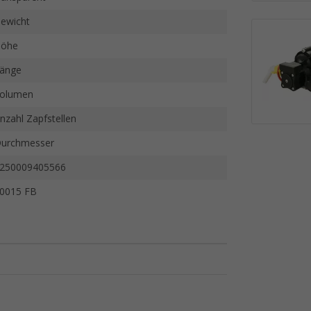
ewicht
öhe
änge
olumen
nzahl Zapfstellen
urchmesser
250009405566
0015 FB