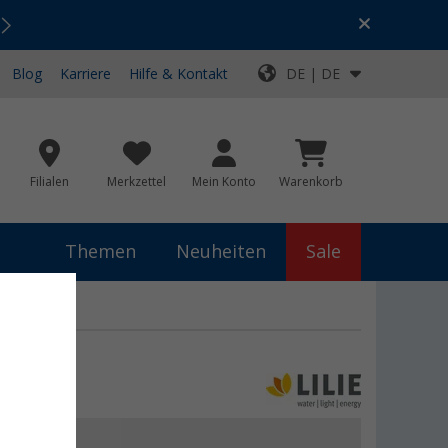
Urlaubs-SALE:
Top-Deals für dein Abenteuer!
Blog
Karriere
Hilfe & Kontakt
DE | DE
Filialen
Merkzettel
Mein Konto
Warenkorb
Themen
Neuheiten
Sale