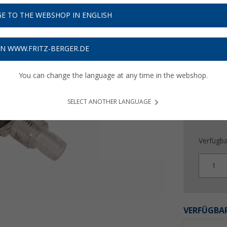
15,
5
E TO THE WEBSHOP IN ENGLISH
Preise inkl
Bis zu 
ON WWW.FRITZ-BERGER.DE
You can change the language at any time in the webshop.
SELECT ANOTHER LANGUAGE
Verfügba
1
VERFÜGBAR