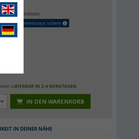
€
0
. MwSt.,
zzgl. Versandkosten
5% Vorteilskartenbonus sichern
rkeit:
LIEFERBAR IN 2-4 WERKTAGEN
IN DEN WARENKORB
KEIT IN DEINER NÄHE