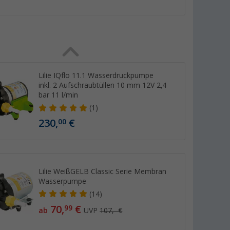
Lilie IQflo 11.1 Wasserdruckpumpe
inkl. 2 Aufschraubtüllen 10 mm 12V 2,4
bar 11 l/min
(1)
230,
€
00
Lilie WeißGELB Classic Serie Membran
Wasserpumpe
(14)
70,
€
99
ab
UVP
107,- €