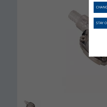
CHANG
STAY 