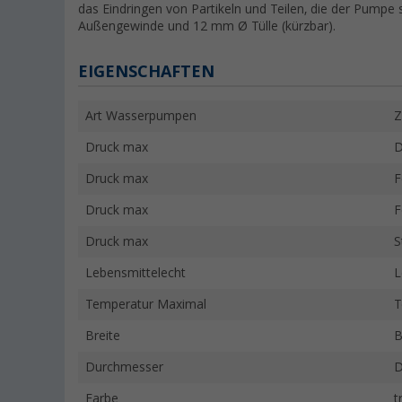
das Eindringen von Partikeln und Teilen, die der Pumpe 
Außengewinde und 12 mm Ø Tülle (kürzbar).
EIGENSCHAFTEN
Art Wasserpumpen
Z
Druck max
D
Druck max
F
Druck max
F
Druck max
S
Lebensmittelecht
L
Temperatur Maximal
T
Breite
B
Durchmesser
D
Farbe
t