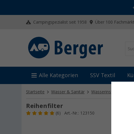
-20% auf Kleidung und Schuhe
Mit dem Aktionscode
20SSV
Campingspezialist seit 1958
Über 100 Fachmärkt
Alle Kategorien
SSV Textil
Kü
Startseite
Wasser & Sanitär
Wasserinstallation
Reihenfilter
(6)
Art.-Nr.: 123150