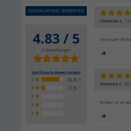
DIESEN ARTIKEL BEWERTEN
Christian L.
17.
4.83 / 5
"Normaler Reihen
6 Bewertungen
Verifizierte Bewertungen
5
83 %
Susanna C.
20.
4
17 %
3
0 %
"Artikel ist so 
2
0 %
1
0 %