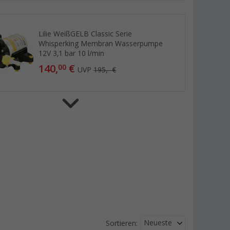
Lilie WeißGELB Classic Serie
Whisperking Membran Wasserpumpe
12V 3,1 bar 10 l/min
140,
€
00
UVP
195,- €
Lilie WeißGELB Soft Serie Membran
Wasserpumpe
(51)
107,
€
00
ab
UVP
159,- €
Neueste
Sortieren: