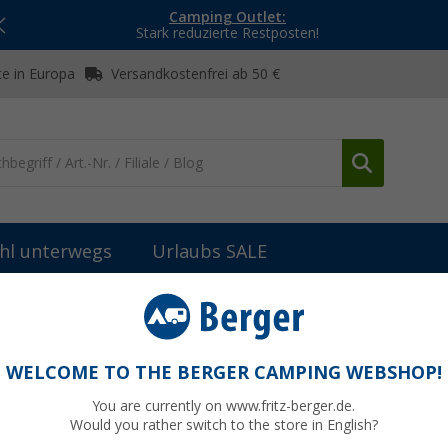
Camping Outlet:
Stark reduzierte Restposten!
e in Europa
Versandkostenfrei ab 50 €
hl unterwegs
Urlaubs SALE
Wasserinstallationszubehör & Ersatzteile
Reihenfilter
WELCOME TO THE BERGER CAMPING WEBSHOP!
You are currently on www.fritz-berger.de.
Would you rather switch to the store in English?