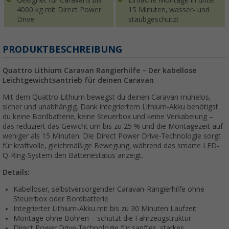
4000 kg mit Direct Power
15 Minuten, wasser- und
Drive
staubgeschützt
PRODUKTBESCHREIBUNG
Quattro Lithium Caravan Rangierhilfe – Der kabellose
Leichtgewichtsantrieb für deinen Caravan
Mit dem Quattro Lithium bewegst du deinen Caravan mühelos,
sicher und unabhängig. Dank integriertem Lithium-Akku benötigst
du keine Bordbatterie, keine Steuerbox und keine Verkabelung –
das reduziert das Gewicht um bis zu 25 % und die Montagezeit auf
weniger als 15 Minuten. Die Direct Power Drive-Technologie sorgt
für kraftvolle, gleichmäßige Bewegung, während das smarte LED-
Q-Ring-System den Batteriestatus anzeigt.
Details:
Kabelloser, selbstversorgender Caravan-Rangierhilfe ohne
Steuerbox oder Bordbatterie
Integrierter Lithium-Akku mit bis zu 30 Minuten Laufzeit
Montage ohne Bohren – schützt die Fahrzeugstruktur
Direct Power Drive-Technologie für sanftes, starkes