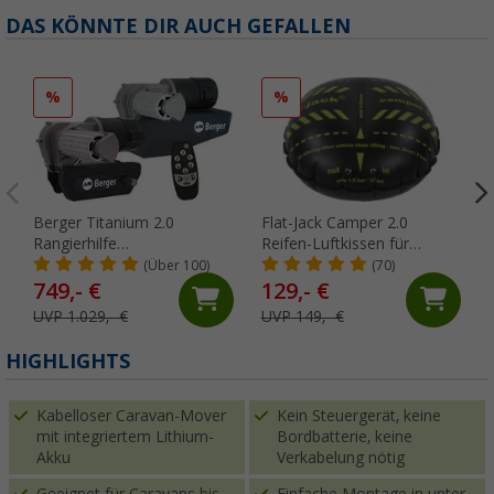
DAS KÖNNTE DIR AUCH GEFALLEN
%
%
Berger Titanium 2.0
Flat-Jack Camper 2.0
Rangierhilfe
Reifen-Luftkissen für
halbautomatisch Anthrazit
Fahrzeuge bis 6 Tonnen &
(Über 100)
(70)
bis 305 mm Reifenbreite
749,- €
129,- €
UVP 1.029,- €
UVP 149,- €
HIGHLIGHTS
Kabelloser Caravan-Mover
Kein Steuergerät, keine
mit integriertem Lithium-
Bordbatterie, keine
Akku
Verkabelung nötig
Geeignet für Caravans bis
Einfache Montage in unter