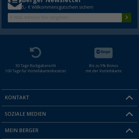
Berger Newsletter
5,- € Willkommensgutschein sichern
30 Tage Rückgaberecht
Bis zu 5% Bonus
100 Tage für Vorteilskartenbesitzer
mit der Vorteilskarte
KONTAKT
SOZIALE MEDIEN
Du hast eine Frage?
MEIN BERGER
Filiale finden