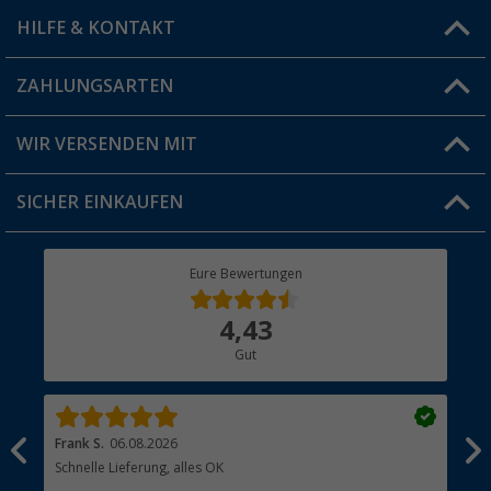
HILFE & KONTAKT
Vorteilskarte
Blog
ZAHLUNGSARTEN
FAQ & Kontakt
Produkttester
Versandinformationen
WIR VERSENDEN MIT
Jobs & Karriere
Click & Collect
SICHER EINKAUFEN
Geschenkgutschein
Rücksendung
Berger Bewusst
Eure Bewertungen
Bestellstatus
Über uns
4,43
Hauptkatalog
Gut
Händler werden
Frank S.
06.08.2026
Rai
Schnelle Lieferung, alles OK
Gut