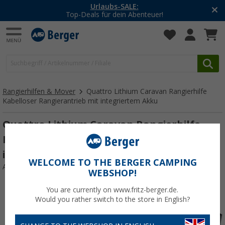
-20% auf Kleidung und Schuhe
Mit dem Aktionscode
20SSV
Rangierhilfen & Mover
Quattro Lithium Caravan Rangierhilfe
Kabelloser Rangierantrieb mit integriertem Akku
Quattro Lithium Caravan Rangierhilfe
Kabelloser Rangierantrieb mit
integriertem Akku
WELCOME TO THE BERGER CAMPING
Art.-Nr.: 188162
WEBSHOP!
You are currently on www.fritz-berger.de.
Would you rather switch to the store in English?