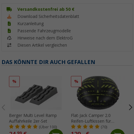
Versandkostenfrei ab 50 €
Download Sicherheitsdatenblatt
Kurzanleitung
Passende Fahrzeugmodelle
Hinweise nach dem ElektroG
Diesen Artikel vergleichen
DAS KÖNNTE DIR AUCH GEFALLEN
%
%
Berger Multi Level Ramp
Flat-Jack Camper 2.0
Auffahrkeile 2er-Set
Reifen-Luftkissen für
Fahrzeuge bis 6 Tonnen &
(Über 100)
(70)
bis 305 mm Reifenbreite
24,
€
129,- €
99