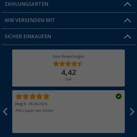
Blog
ZAHLUNGSARTEN
FAQ & Kontakt
Produkttester
Versandinformationen
WIR VERSENDEN MIT
Jobs & Karriere
Click & Collect
SICHER EINKAUFEN
Geschenkgutschein
Rücksendung
Berger Bewusst
Eure Bewertungen
Bestellstatus
Über uns
4,42
Hauptkatalog
Gut
Händler werden
Jörg H.
08.08.2026
Kla
Alles super wie immer
Ein
und
Lei
Max
unk