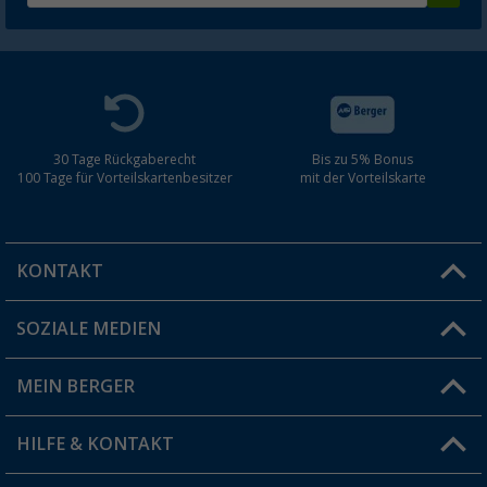
30 Tage Rückgaberecht
Bis zu 5% Bonus
100 Tage für Vorteilskartenbesitzer
mit der Vorteilskarte
KONTAKT
SOZIALE MEDIEN
Du hast eine Frage?
MEIN BERGER
Filiale finden
HILFE & KONTAKT
Vorteilskarte