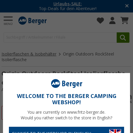
-20% auf Kleidung und Schuhe
Mit dem Aktionscode
20SSV
Isolierflaschen & Isobehälter
Origin Outdoors RockSteel
Isolierflasche
Origin Outdoors RockSteel Isolierflasche
oliv
Art.-Nr.: 700718
WELCOME TO THE BERGER CAMPING
WEBSHOP!
%
You are currently on www.fritz-berger.de.
Would you rather switch to the store in English?