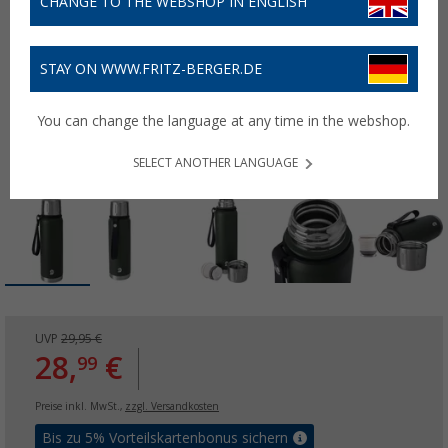
CHANGE TO THE WEBSHOP IN ENGLISH
STAY ON WWW.FRITZ-BERGER.DE
You can change the language at any time in the webshop.
SELECT ANOTHER LANGUAGE
UVP
29,95 €
28,
€
99
Preise inkl. MwSt.,
zzgl. Versandkosten
Bis zu 5% Vorteilskartenbonus sichern