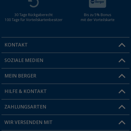
30 Tage Rückgaberecht
Bis zu 5% Bonus
100 Tage für Vorteilskartenbesitzer
mit der Vorteilskarte
KONTAKT
SOZIALE MEDIEN
Du hast eine Frage?
MEIN BERGER
Filiale finden
HILFE & KONTAKT
Vorteilskarte
Blog
ZAHLUNGSARTEN
FAQ & Kontakt
Produkttester
Versandinformationen
WIR VERSENDEN MIT
Jobs & Karriere