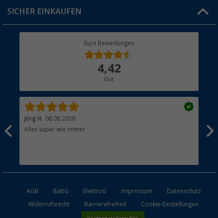
Click & Collect
SICHER EINKAUFEN
Geschenkgutschein
Rücksendung
Berger Bewusst
Eure Bewertungen
Bestellstatus
Über uns
4,42
Hauptkatalog
Gut
Händler werden
Jörg H.
08.08.2026
Kla
Alles super wie immer
Ein
und
Lei
Max
unk
AGB
BattG
ElektroG
Impressum
Datenschutz
Widerrufsrecht
Barrierefreiheit
Cookie-Einstellungen
Vertrag widerrufen