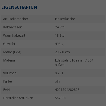
EIGENSCHAFTEN
Art Isolierbecher
Isolierflasche
Kalthaltezeit
24 Std
Warmhaltezeit
18 Std
Gewicht
493 g
Maße (LxØ)
28 x 8 cm
Material
Edelstahl 316 innen / 304
außen
Volumen
0,75 l
Farbe
oliv
EAN
4021504282828
Hersteller Artikel-Nr.
562080