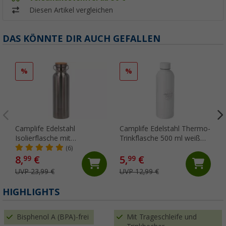
Diesen Artikel vergleichen
DAS KÖNNTE DIR AUCH GEFALLEN
%
%
Camplife Edelstahl
Camplife Edelstahl Thermo-
Isolierflasche mit
Trinkflasche 500 ml weiß
Bambusdeckel 750 ml
matt
(6)
8,
€
5,
€
99
99
UVP 23,99 €
UVP 12,99 €
HIGHLIGHTS
Bisphenol A (BPA)-frei
Mit Trageschleife und