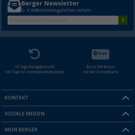
Berger Newsletter
5,- € Willkommensgutschein sichern
30 Tage Rückgaberecht
Bis zu 5% Bonus
100 Tage für Vorteilskartenbesitzer
mit der Vorteilskarte
KONTAKT
SOZIALE MEDIEN
Du hast eine Frage?
MEIN BERGER
Filiale finden