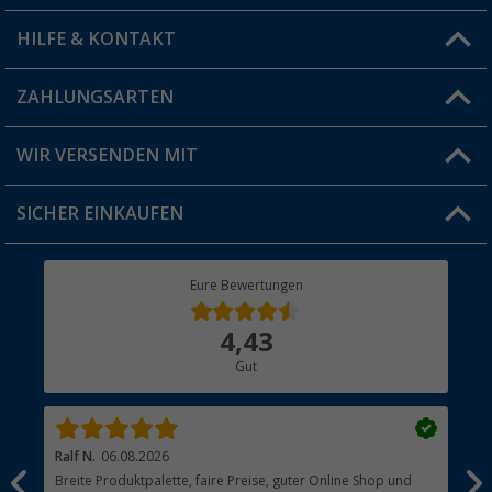
HILFE & KONTAKT
Vorteilskarte
Blog
ZAHLUNGSARTEN
FAQ & Kontakt
Produkttester
Versandinformationen
WIR VERSENDEN MIT
Jobs & Karriere
Click & Collect
SICHER EINKAUFEN
Geschenkgutschein
Rücksendung
Berger Bewusst
Eure Bewertungen
Bestellstatus
Über uns
4,43
Hauptkatalog
Gut
Händler werden
Ralf N.
06.08.2026
Hen
Breite Produktpalette, faire Preise, guter Online Shop und
?