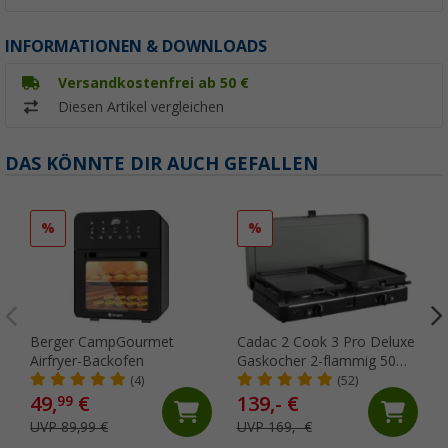
INFORMATIONEN & DOWNLOADS
Versandkostenfrei ab 50 €
Diesen Artikel vergleichen
DAS KÖNNTE DIR AUCH GEFALLEN
%
%
Berger CampGourmet
Cadac 2 Cook 3 Pro Deluxe
Airfryer-Backofen
Gaskocher 2-flammig 50
mbar
(4)
(52)
49,
€
139,- €
99
UVP 89,99 €
UVP 169,- €