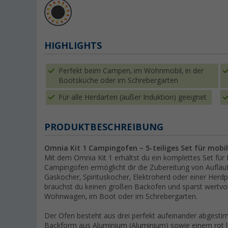
HIGHLIGHTS
Perfekt beim Campen, im Wohnmobil, in der
Bootsküche oder im Schrebergarten
Für alle Herdarten (außer Induktion) geeignet
PRODUKTBESCHREIBUNG
Omnia Kit 1 Campingofen – 5-teiliges Set für mobi
Mit dem Omnia Kit 1 erhältst du ein komplettes Set für
Campingofen ermöglicht dir die Zubereitung von Aufläu
Gaskocher, Spirituskocher, Elektroherd oder einer Herdpla
brauchst du keinen großen Backofen und sparst wertvo
Wohnwagen, im Boot oder im Schrebergarten.
Der Ofen besteht aus drei perfekt aufeinander abgestim
Backform aus Aluminium (Aluminium) sowie einem rot 