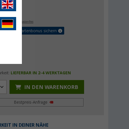
 €
€
9
. MwSt.,
versandkostenfrei
5% Vorteilskartenbonus sichern
rkeit:
LIEFERBAR IN 2-4 WERKTAGEN
IN DEN WARENKORB
Bestpreis-Anfrage
KEIT IN DEINER NÄHE