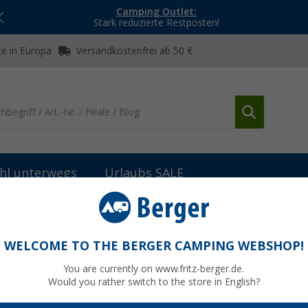
Camping Outlet:
Stark reduzierte Restposten!
e in Europa
Versandkostenfrei ab 50 €
hl unterwegs
Urlaubs SALE
her
Backöfen
Omnia Campingbackofen Set 5-teilig inkl. Silikon
 inkl. Silikonbackform, Aufbackgitter,
WELCOME TO THE BERGER CAMPING WEBSHOP!
You are currently on www.fritz-berger.de.
Would you rather switch to the store in English?