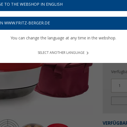
UVP
99,90
E TO THE WEBSHOP IN ENGLISH
69,
9
Preise inkl
ON WWW.FRITZ-BERGER.DE
Bis zu 
You can change the language at any time in the webshop.
SELECT ANOTHER LANGUAGE
Verfügba
1
VERFÜGBAR