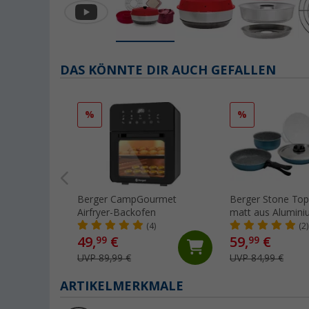
DAS KÖNNTE DIR AUCH GEFALLEN
%
%
Berger CampGourmet
Berger Stone Top
Airfryer-Backofen
matt aus Aluminiu
abnehmbare Griff
(4)
(2)
49,
€
59,
€
99
99
UVP 89,99 €
UVP 84,99 €
ARTIKELMERKMALE