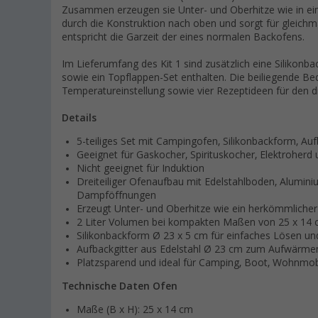
Zusammen erzeugen sie Unter- und Oberhitze wie in ei
durch die Konstruktion nach oben und sorgt für gleichmä
entspricht die Garzeit der eines normalen Backofens.
Im Lieferumfang des Kit 1 sind zusätzlich eine Silikonba
sowie ein Topflappen-Set enthalten. Die beiliegende Bed
Temperatureinstellung sowie vier Rezeptideen für den di
Details
5-teiliges Set mit Campingofen, Silikonbackform, Au
Geeignet für Gaskocher, Spirituskocher, Elektroherd
Nicht geeignet für Induktion
Dreiteiliger Ofenaufbau mit Edelstahlboden, Alumin
Dampföffnungen
Erzeugt Unter- und Oberhitze wie ein herkömmliche
2 Liter Volumen bei kompakten Maßen von 25 x 14
Silikonbackform Ø 23 x 5 cm für einfaches Lösen un
Aufbackgitter aus Edelstahl Ø 23 cm zum Aufwärme
Platzsparend und ideal für Camping, Boot, Wohnm
Technische Daten Ofen
Maße (B x H): 25 x 14 cm