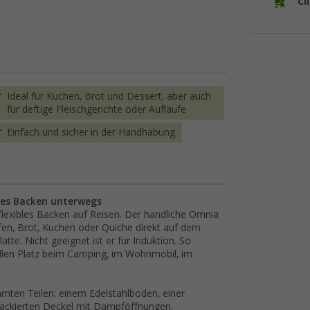
Cl
Ideal für Kuchen, Brot und Dessert, aber auch
für deftige Fleischgerichte oder Aufläufe
Einfach und sicher in der Handhabung
les Backen unterwegs
 flexibles Backen auf Reisen. Der handliche Omnia
fen, Brot, Kuchen oder Quiche direkt auf dem
tte. Nicht geeignet ist er für Induktion. So
llen Platz beim Camping, im Wohnmobil, im
mten Teilen: einem Edelstahlboden, einer
lackierten Deckel mit Dampföffnungen.