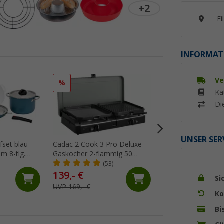
+2
Fi
INFORMAT
Ve
%
%
Ka
Di
UNSER SER
fset blau-
Cadac 2 Cook 3 Pro Deluxe
Berger BlueOak Ed
m 8-tlg.
Gaskocher 2-flammig 50
Topfset 6-tlg. mit 
e
mbar
und Zangengriff
(53)
(19)
139,- €
49,
€
99
Si
UVP 169,- €
UVP 79,99 €
Ko
Bi