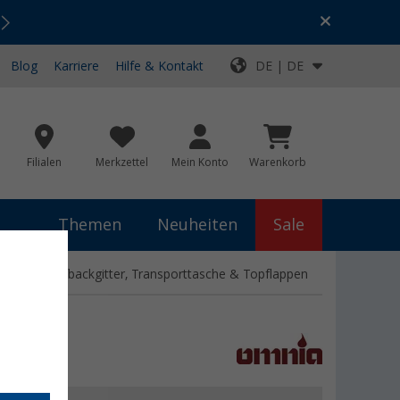
Urlaubs-SALE:
Top-Deals für dein Abenteuer!
Blog
Karriere
Hilfe & Kontakt
DE | DE
Filialen
Merkzettel
Mein Konto
Warenkorb
Themen
Neuheiten
Sale
backform, Aufbackgitter, Transporttasche & Topflappen