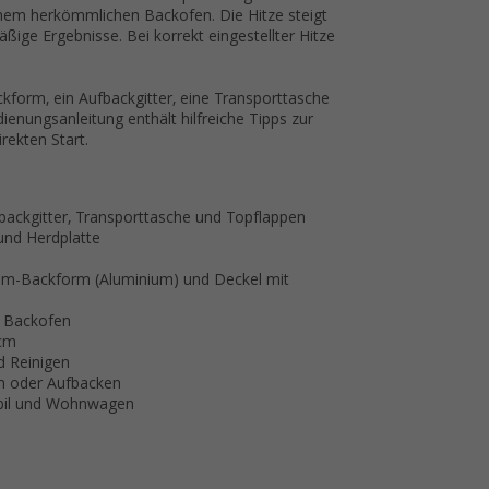
nem herkömmlichen Backofen. Die Hitze steigt
ßige Ergebnisse. Bei korrekt eingestellter Hitze
ckform, ein Aufbackgitter, eine Transporttasche
ienungsanleitung enthält hilfreiche Tipps zur
rekten Start.
fbackgitter, Transporttasche und Topflappen
 und Herdplatte
ium-Backform (Aluminium) und Deckel mit
r Backofen
 cm
d Reinigen
n oder Aufbacken
obil und Wohnwagen