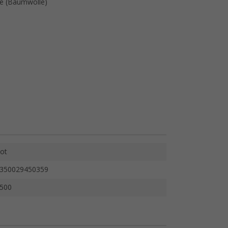
le (Baumwolle)
ot
350029450359
500