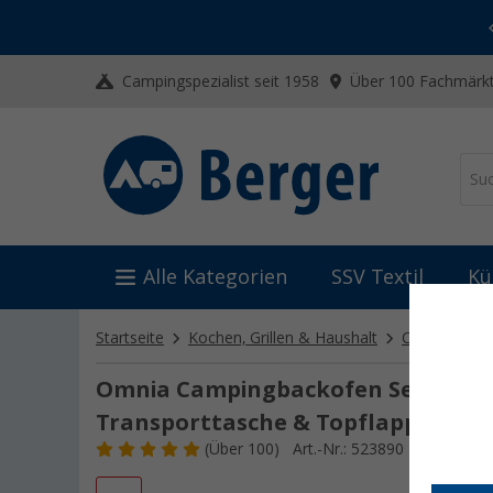
-20% auf Kleidung und Schuhe
Mit dem Aktionscode
20SSV
Campingspezialist seit 1958
Über 100 Fachmärkt
Alle Kategorien
SSV Textil
Kü
Startseite
Kochen, Grillen & Haushalt
Campingkoc
Omnia Campingbackofen Set 5-teilig
Transporttasche & Topflappen
(
Über
100)
Art.-Nr.: 523890