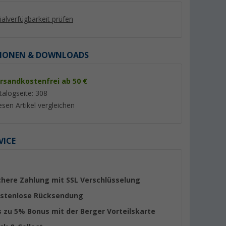
lialverfügbarkeit prüfen
IONEN & DOWNLOADS
rsandkostenfrei ab 50 €
%
%
talogseite: 308
esen Artikel vergleichen
VICE
elstahl
Berger Alu Topf-Set mit
Cadac Paella Pfann
Glasdeckel
Antihaftbeschichtung
(19)
stapelbar 9 teilig schwarz
(Über 100)
49,
€
57,
€
99
99
chere Zahlung mit SSL Verschlüsselung
UVP 89,99 €
UVP 69,95 €
stenlose Rücksendung
s zu 5% Bonus mit der Berger Vorteilskarte